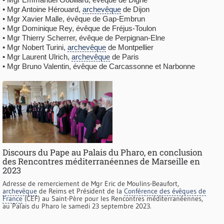
• Mgr Antoine Hérouard,
archevêque
de Dijon
• Mgr Xavier Malle, évêque de Gap-Embrun
• Mgr Dominique Rey, évêque de Fréjus-Toulon
• Mgr Thierry Scherrer, évêque de Perpignan-Elne
• Mgr Nobert Turini,
archevêque
de Montpellier
• Mgr Laurent Ulrich,
archevêque
de Paris
• Mgr Bruno Valentin, évêque de Carcassonne et Narbonne
Discours du Pape au Palais du Pharo, en conclusion
des Rencontres méditerranéennes de Marseille en
2023
Adresse de remerciement de Mgr Eric de Moulins-Beaufort,
archevêque
de Reims et Président de la
Conférence des évêques de
France
(CEF) au Saint-Père pour les Rencontres méditerranéennes,
au Palais du Pharo le samedi 23 septembre 2023.