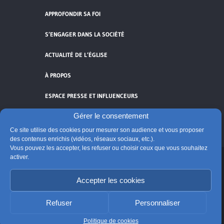
APPROFONDIR SA FOI
S’ENGAGER DANS LA SOCIÉTÉ
ACTUALITÉ DE L’ÉGLISE
À PROPOS
ESPACE PRESSE ET INFLUENCEURS
Gérer le consentement
FLUX RSS
Ce site utilise des cookies pour mesurer son audience et vous proposer
des contenus enrichis (vidéos, réseaux sociaux, etc.).
Vous pouvez les accepter, les refuser ou choisir ceux que vous souhaitez
activer.
Cliquez pour accepter les cookies de
Accepter les cookies
vidéos et réseaux sociaux et activer ce
© Église catholique en France
contenu.
Édité par la Conférence des évêques de France
Refuser
Personnaliser
Suivre @Eglisecatho
Politique de cookies