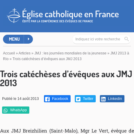
MENU
Accueil
»
Articles
»
JMJ : les journées mondiales de la jeunesse
»
JMJ 2013 à
Rio
»
Trois catéchèses d’évêques aux JMJ 2013
Trois catéchèses d’évêques aux JMJ
2013
Publié le 14 août 2013
Facebook
Twitter
Linkedin
WhatsApp
Aux JMJ Breizhilien (Saint-Malo), Mgr Le Vert, évêque de