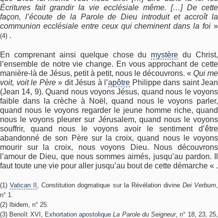
Écritures fait grandir la vie ecclésiale même. […] De cette
façon, l’écoute de la Parole de Dieu introduit et accroît la
communion ecclésiale entre ceux qui cheminent dans la foi
.
(4)
En comprenant ainsi quelque chose du
mystère
du Christ,
l’ensemble de notre vie change. En vous approchant de cette
manière-là de Jésus, petit à petit, nous le découvrons. «
Qui me
voit, voit le Père
» dit Jésus à l’
apôtre
Philippe dans saint Jean
(Jean 14, 9). Quand nous voyons Jésus, quand nous le voyons
faible dans la crèche à Noël, quand nous le voyons parler,
quand nous le voyons regarder le jeune homme riche, quand
nous le voyons pleurer sur Jérusalem, quand nous le voyons
souffrir, quand nous le voyons avoir le sentiment d’être
abandonné de son Père sur la croix, quand nous le voyons
mourir sur la croix, nous voyons Dieu. Nous découvrons
l’amour de Dieu, que nous sommes aimés, jusqu’au pardon. Il
faut toute une vie pour aller jusqu’au bout de cette démarche « .
(1)
Vatican II
, Constitution dogmatique sur la Révélation divine
Dei Verbum
n° 1.
(2) Ibidem, n° 25.
(3) Benoît XVI,
Exhortation apostolique
La Parole du Seigneur
, n° 18, 23, 25,