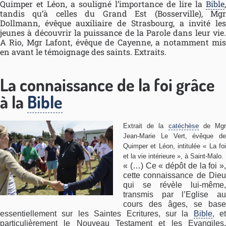
Quimper et Léon, a souligné l’importance de lire la
Bible
,
tandis qu’à celles du Grand Est (Bosserville), Mgr
Dollmann, évêque auxiliaire de Strasbourg, a invité les
jeunes à découvrir la puissance de la Parole dans leur vie.
A Rio, Mgr Lafont, évêque de Cayenne, a notamment mis
en avant le témoignage des saints. Extraits.
La connaissance de la foi grâce
à la
Bible
Extrait de la
catéchèse
de Mg
Jean-Marie Le Vert, évêque de
Quimper et Léon, intitulée « La foi
et la vie intérieure », à Saint-Malo.
« (…) Ce « dépôt de la foi »,
cette connaissance de Dieu
qui se révèle lui-même,
transmis par l’Eglise au
cours des âges, se base
essentiellement sur les Saintes Ecritures, sur la
Bible
, et
particulièrement le Nouveau Testament et les Evangiles.