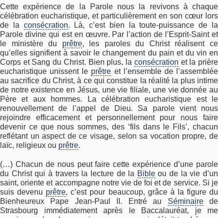
Cette expérience de la Parole nous la revivons à chaque
célébration eucharistique, et particulièrement en son cœur lors
de la
consécration
. Là, c’est bien la toute-puissance de l
Parole divine qui est en œuvre. Par l’action de l’Esprit-Saint et
le ministère du
prêtre
, les paroles du Christ réalisent c
qu’elles signifient à savoir le changement du pain et du vin en
Corps et Sang du Christ. Bien plus, la
consécration
et la prièr
eucharistique unissent le
prêtre
et l’ensemble de l’assemblé
au sacrifice du Christ, à ce qui constitue la réalité la plus intime
de notre existence en Jésus, une vie filiale, une vie donnée au
Père et aux hommes. La célébration eucharistique est le
renouvellement de l’appel de Dieu. Sa parole vient nous
rejoindre efficacement et personnellement pour nous faire
devenir ce que nous sommes, des ‘fils dans le Fils’, chacun
reflétant un aspect de ce visage, selon sa vocation propre, de
laïc, religieux ou
prêtre
.
(…) Chacun de nous peut faire cette expérience d’une parole
du Christ qui à travers la lecture de la
Bible
ou de la vie d’u
saint, oriente et accompagne notre vie de foi et de service. Si je
suis devenu
prêtre
, c’est pour beaucoup, grâce à la figure d
Bienheureux Pape Jean-Paul II. Entré au
Séminaire
d
Strasbourg immédiatement après le Baccalauréat, je me