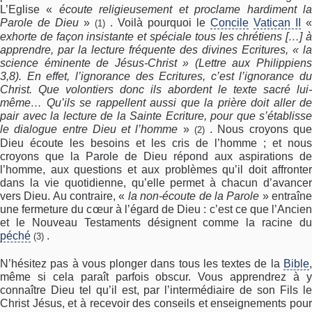
L’Eglise «
écoute religieusement et proclame hardiment l
Parole de Dieu
»
. Voilà pourquoi le
Concile
Vatican II
«
(1)
exhorte de façon insistante et spéciale tous les chrétiens […] à
apprendre, par la lecture fréquente des divines Ecritures, « la
science éminente de Jésus-Christ » (Lettre aux Philippiens
3,8). En effet, l’ignorance des Ecritures, c’est l’ignorance du
Christ. Que volontiers donc ils abordent le texte sacré lui-
même… Qu’ils se rappellent aussi que la prière doit aller de
pair avec la lecture de la Sainte Ecriture, pour que s’établisse
le dialogue entre Dieu et l’homme
»
. Nous croyons qu
(2)
Dieu écoute les besoins et les cris de l’homme ; et nous
croyons que la Parole de Dieu répond aux aspirations de
l’homme, aux questions et aux problèmes qu’il doit affronter
dans la vie quotidienne, qu’elle permet à chacun d’avancer
vers Dieu. Au contraire, «
la non-écoute de la Parole
» entraîn
une fermeture du cœur à l’égard de Dieu : c’est ce que l’Ancien
et le Nouveau Testaments désignent comme la racine du
péché
.
(3)
N’hésitez pas à vous plonger dans tous les textes de la
Bible
,
même si cela paraît parfois obscur. Vous apprendrez à y
connaître Dieu tel qu’il est, par l’intermédiaire de son Fils le
Christ Jésus, et à recevoir des conseils et enseignements pour