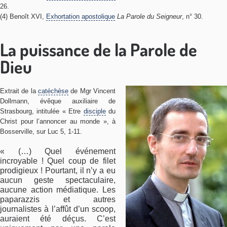
26.
(4) Benoît XVI,
Exhortation apostolique
La Parole du Seigneur
, n° 30.
La puissance de la Parole de
Dieu
Extrait de la
catéchèse
de Mgr Vincent
Dollmann, évêque auxiliaire de
Strasbourg, intitulée « Etre
disciple
du
Christ pour l’annoncer au monde », à
Bosserville, sur Luc 5, 1-11.
« (…) Quel événement
incroyable ! Quel coup de filet
prodigieux ! Pourtant, il n’y a eu
aucun geste spectaculaire,
aucune action médiatique. Les
paparazzis et autres
journalistes à l’affût d’un scoop,
auraient été déçus. C’est