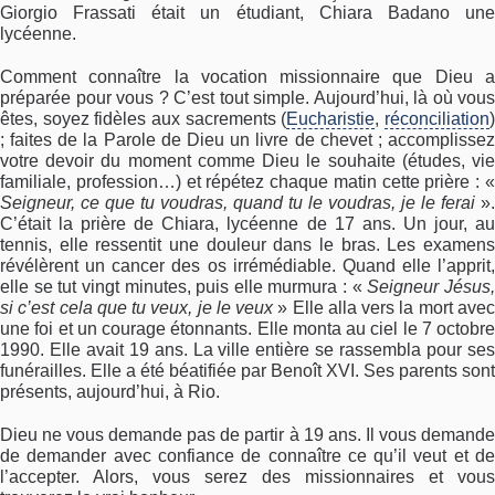
Giorgio Frassati était un étudiant, Chiara Badano une
lycéenne.
Comment connaître la vocation missionnaire que Dieu a
préparée pour vous ? C’est tout simple. Aujourd’hui, là où vous
êtes, soyez fidèles aux sacrements (
Eucharistie
,
réconciliation
; faites de la Parole de Dieu un livre de chevet ; accomplissez
votre devoir du moment comme Dieu le souhaite (études, vie
familiale, profession…) et répétez chaque matin cette prière : «
Seigneur, ce que tu voudras, quand tu le voudras, je le ferai
».
C’était la prière de Chiara, lycéenne de 17 ans. Un jour, au
tennis, elle ressentit une douleur dans le bras. Les examens
révélèrent un cancer des os irrémédiable. Quand elle l’apprit,
elle se tut vingt minutes, puis elle murmura : «
Seigneur Jésus
si c’est cela que tu veux, je le veux
» Elle alla vers la mort ave
une foi et un courage étonnants. Elle monta au ciel le 7 octobre
1990. Elle avait 19 ans. La ville entière se rassembla pour ses
funérailles. Elle a été béatifiée par Benoît XVI. Ses parents sont
présents, aujourd’hui, à Rio.
Dieu ne vous demande pas de partir à 19 ans. Il vous demande
de demander avec confiance de connaître ce qu’il veut et de
l’accepter. Alors, vous serez des missionnaires et vous