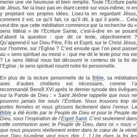
mener une vie heureuse et bien remplie. Toute l’Ecriture parle
de Jésus. Ne la lisez pas en étant centré sur vous-même, ni en
y projetant vos propres idées. Lisez-la en regardant Jésus,
comment il est, ce qu’il fait, ce qu’il dit, à qui il parle… Cela
veut dire que cette méditation commence par la recherche du «
sens littéral » de l’Ecriture Sainte, c’est-à-dire en se posant
d’abord la question : que dit ce texte, objectivement ?
Qu’apprend-il sur Dieu Père, Fils et Esprit, sur le Christ Jésus,
sur l’homme, sur l’Eglise ? C’est ensuite que l’on peut passer
au « sens spirituel ou moral » : que me dit le texte pour ma vie
? Le sens littéral nous fait découvrir le contenu de la foi de
l’Eglise ; le sens spirituel nourrit notre foi personnelle.
En plus de la lecture personnelle de la
Bible
, sa méditatio
avec d’autres chrétiens est nécessaire, comme l’a
recommandé Benoît XVI après le dernier synode des évêques
sur la Parole de Dieu : «
Saint Jérôme rappelle que nous n
pouvons jamais lire seuls l’Écriture. Nous trouvons trop de
portes fermées et nous glissons facilement dans l’erreur. La
Bible
a été écrite par le Peuple de Dieu et pour le Peuple de
Dieu, sous l’inspiration de l’
Esprit Saint
. C’est seulement dans
cette communion avec le Peuple de Dieu, dans ce « nous »’
que nous pouvons réellement entrer dans le cœur de la vérité
que Dieu lui-même veut nous dire. […] Lire dans la foi les