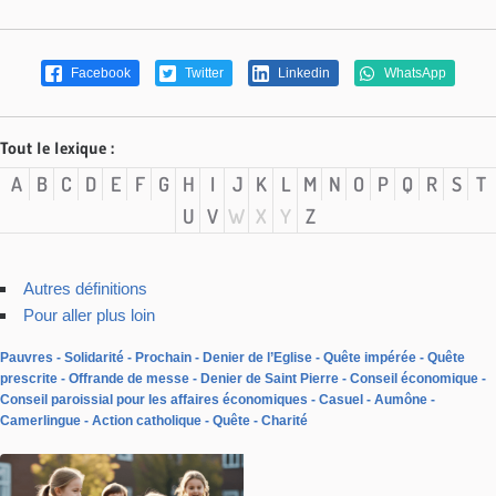
Facebook
Twitter
Linkedin
WhatsApp
Tout le lexique :
A
B
C
D
E
F
G
H
I
J
K
L
M
N
O
P
Q
R
S
T
U
V
W
X
Y
Z
Autres définitions
Pour aller plus loin
Pauvres
Solidarité
Prochain
Denier de l’Eglise
Quête impérée
Quête
prescrite
Offrande de messe
Denier de Saint Pierre
Conseil économique
Conseil paroissial pour les affaires économiques
Casuel
Aumône
Camerlingue
Action catholique
Quête
Charité