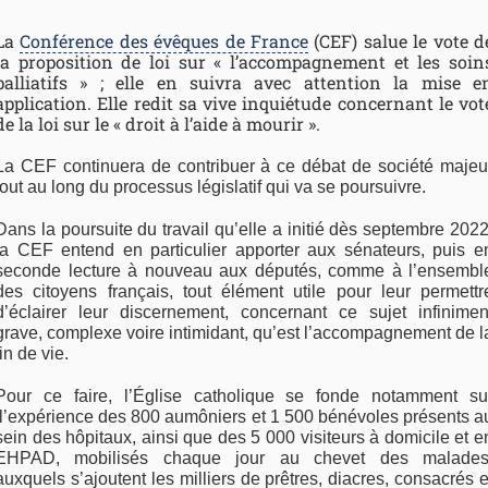
La
Conférence des évêques de France
(CEF) salue le vote d
la proposition de loi sur « l’accompagnement et les soin
palliatifs » ; elle en suivra avec attention la mise e
application. Elle redit sa vive inquiétude concernant le vot
de la loi sur le « droit à l’aide à mourir ».
La CEF continuera de contribuer à ce débat de société majeu
tout au long du processus législatif qui va se poursuivre.
Dans la poursuite du travail qu’elle a initié dès septembre 2022
la CEF entend en particulier apporter aux sénateurs, puis e
seconde lecture à nouveau aux députés, comme à l’ensembl
des citoyens français, tout élément utile pour leur permettr
d’éclairer leur discernement, concernant ce sujet infinimen
grave, complexe voire intimidant, qu’est l’accompagnement de l
fin de vie.
Pour ce faire, l’Église catholique se fonde notamment su
l’expérience des 800 aumôniers et 1 500 bénévoles présents a
sein des hôpitaux, ainsi que des 5 000 visiteurs à domicile et e
EHPAD, mobilisés chaque jour au chevet des malades
auxquels s’ajoutent les milliers de prêtres, diacres, consacrés e