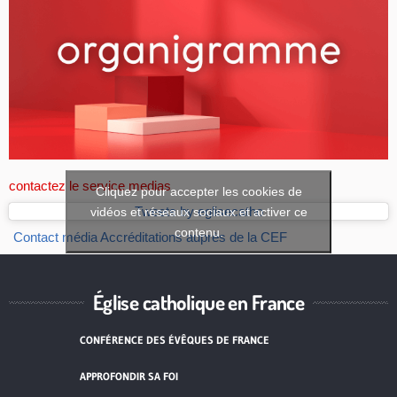
contactez le service medias
Cliquez pour accepter les cookies de
vidéos et réseaux sociaux et activer ce
Tweets by eglisecatho
contenu.
Contact média
Accréditations auprès de la CEF
Église catholique en France
CONFÉRENCE DES ÉVÊQUES DE FRANCE
APPROFONDIR SA FOI