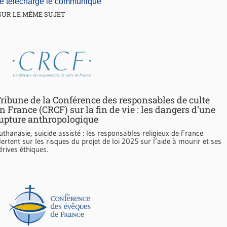
je télécharge le communiqué
SUR LE MÊME SUJET
ribune de la Conférence des responsables de culte
n France (CRCF) sur la fin de vie : les dangers d’une
upture anthropologique
uthanasie, suicide assisté : les responsables religieux de France
lertent sur les risques du projet de loi 2025 sur l’aide à mourir et ses
érives éthiques.