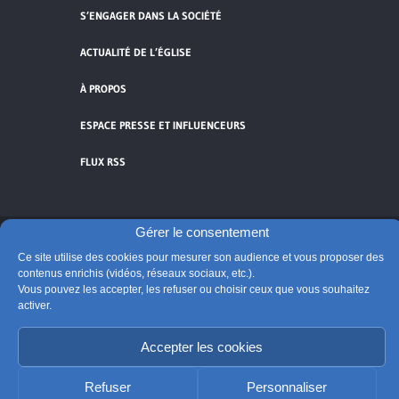
S’ENGAGER DANS LA SOCIÉTÉ
ACTUALITÉ DE L’ÉGLISE
À PROPOS
ESPACE PRESSE ET INFLUENCEURS
FLUX RSS
Gérer le consentement
Cliquez pour accepter les cookies de
Ce site utilise des cookies pour mesurer son audience et vous proposer des
contenus enrichis (vidéos, réseaux sociaux, etc.).
vidéos et réseaux sociaux et activer ce
Vous pouvez les accepter, les refuser ou choisir ceux que vous souhaitez
© Église catholique en France
contenu.
activer.
Édité par la Conférence des évêques de France
Suivre @Eglisecatho
Accepter les cookies
Refuser
Personnaliser