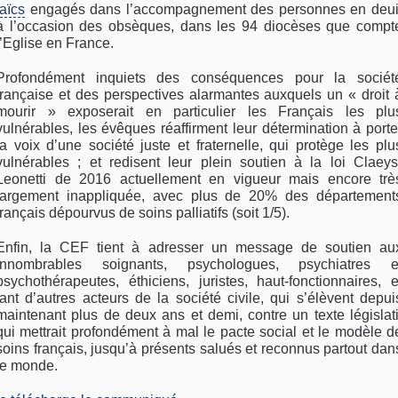
laïcs
engagés dans l’accompagnement des personnes en deui
à l’occasion des obsèques, dans les 94 diocèses que compt
l’Eglise en France.
Profondément inquiets des conséquences pour la sociét
française et des perspectives alarmantes auxquels un « droit 
mourir » exposerait en particulier les Français les plu
vulnérables, les évêques réaffirment leur détermination à porte
la voix d’une société juste et fraternelle, qui protège les plu
vulnérables ; et redisent leur plein soutien à la loi Claeys
Leonetti de 2016 actuellement en vigueur mais encore trè
largement inappliquée, avec plus de 20% des département
français dépourvus de soins palliatifs (soit 1/5).
Enfin, la CEF tient à adresser un message de soutien au
innombrables soignants, psychologues, psychiatres e
psychothérapeutes, éthiciens, juristes, haut-fonctionnaires, e
tant d’autres acteurs de la société civile, qui s’élèvent depui
maintenant plus de deux ans et demi, contre un texte législati
qui mettrait profondément à mal le pacte social et le modèle d
soins français, jusqu’à présents salués et reconnus partout dan
le monde.