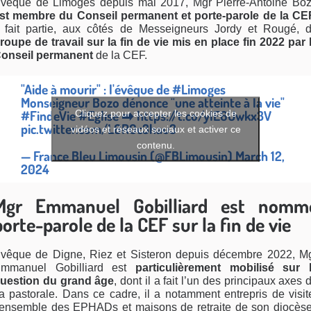
vêque de Limoges depuis mai 2017, Mgr Pierre-Antoine Bo
st membre du Conseil permanent et porte-parole de la CE
l fait partie, aux côtés de Messeigneurs Jordy et Rougé, 
roupe de travail sur la fin de vie mis en place fin 2022 par 
onseil permanent
de la CEF.
"Aide à mourir" : l'évêque de
#Limoges
Monseigneur Bozo dénonce "une atteinte à la vie"
#FindeVie
#Eglise
➡️
https://t.co/yIE6Uwkx3V
Cliquez pour accepter les cookies de
pic.twitter.com/L6R0c3hau3
vidéos et réseaux sociaux et activer ce
contenu.
— France Bleu Limousin (@FBLimousin)
March 12,
2024
Mgr Emmanuel Gobilliard est nomm
porte-parole de la CEF sur la fin de vie
vêque de Digne, Riez et Sisteron depuis décembre 2022, M
mmanuel Gobilliard est
particulièrement mobilisé sur 
uestion du grand âge
, dont il a fait l’un des principaux axes 
a pastorale. Dans ce cadre, il a notamment entrepris de visit
’ensemble des EPHADs et maisons de retraite de son diocès