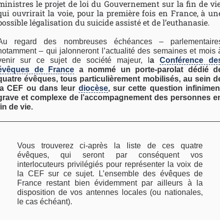
ministres le projet de loi du Gouvernement sur la fin de vie
qui ouvrirait la voie, pour la première fois en France, à un
possible légalisation du suicide assisté et de l’euthanasie.
Au regard des nombreuses échéances – parlementaire
notamment – qui jalonneront l’actualité des semaines et mois 
venir sur ce sujet de société majeur, l
a
Conférence de
évêques de France
a nommé un porte-parolat dédié d
quatre évêques, tous particulièrement mobilisés, au sein d
la CEF ou dans leur
diocèse
, sur cette question infinimen
grave et complexe de l’accompagnement des personnes e
fin de vie.
Vous trouverez ci-après la liste de ces quatre
évêques, qui seront par conséquent vos
interlocuteurs privilégiés pour représenter la voix de
la CEF sur ce sujet. L’ensemble des évêques de
France restant bien évidemment par ailleurs à la
disposition de vos antennes locales (ou nationales,
le cas échéant).