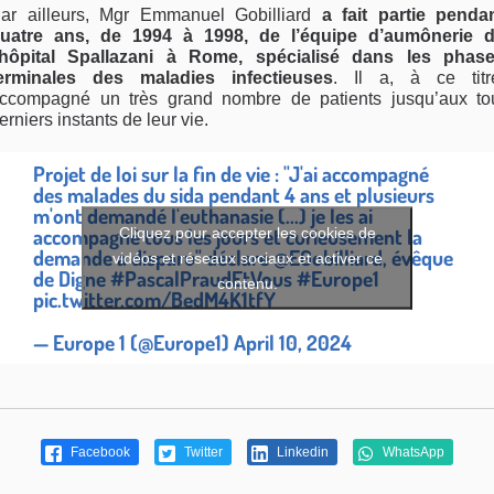
ar ailleurs, Mgr Emmanuel Gobilliard
a fait partie penda
uatre ans, de 1994 à 1998, de l’équipe d’aumônerie 
’hôpital Spallazani à Rome, spécialisé dans les phas
erminales des maladies infectieuses
. Il a, à ce titr
ccompagné un très grand nombre de patients jusqu’aux to
erniers instants de leur vie.
Projet de loi sur la fin de vie : "J'ai accompagné
des malades du sida pendant 4 ans et plusieurs
m'ont demandé l'euthanasie (...) je les ai
accompagné tous les jours et curieusement la
Cliquez pour accepter les cookies de
demande a disparu" déclare
@EGobilliard
, évêque
vidéos et réseaux sociaux et activer ce
de Digne
#PascalPraudEtVous
#Europe1
contenu.
pic.twitter.com/BedM4K1tfY
— Europe 1 (@Europe1)
April 10, 2024
Facebook
Twitter
Linkedin
WhatsApp