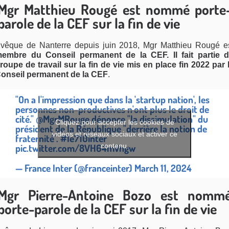
Mgr Matthieu Rougé est nommé porte
parole de la CEF sur la fin de vie
vêque de Nanterre depuis juin 2018, Mgr Matthieu Rougé e
embre du Conseil permanent de la CEF. Il fait partie 
roupe de travail sur la fin de vie mis en place fin 2022 par 
onseil permanent de la CEF
.
"On a l'impression que dans la 'startup nation', les
personnes non-productives n'ont plus le droit de
cité."
@MgrMRouge
dénonce "la dissimulation" du
Cliquez pour accepter les cookies de
président de la République "derrière la notion de
vidéos et réseaux sociaux et activer ce
fraternité".
#le710inter
contenu.
pic.twitter.com/8VH64mVngw
— France Inter (@franceinter)
March 11, 2024
Mgr Pierre-Antoine Bozo est nomm
porte-parole de la CEF sur la fin de vie