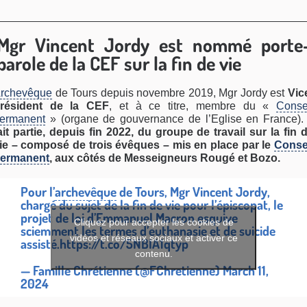
Mgr Vincent Jordy est nommé porte
parole de la CEF sur la fin de vie
rchevêque
de Tours depuis novembre 2019, Mgr Jordy est
Vic
résident de la CEF
, et à ce titre, membre du «
Conse
ermanent
» (organe de gouvernance de l’Eglise en France)
ait partie, depuis fin 2022, du groupe de travail sur la fin 
ie – composé de trois évêques – mis en place par le
Conse
ermanent
, aux côtés de Messeigneurs Rougé et Bozo.
Pour l’
archevêque
de Tours, Mgr Vincent Jordy,
chargé du sujet de la fin de vie pour l’épiscopat, le
projet de loi d’Emmanuel Macron esquive
Cliquez pour accepter les cookies de
sciemment les termes d’euthanasie et de suicide
vidéos et réseaux sociaux et activer ce
assisté.
https://t.co/5NBIA1qtyp
contenu.
— Famille Chrétienne (@FChretienne)
March 11,
2024