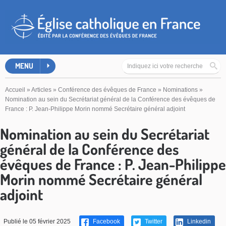
MENU
Accueil
»
Articles
»
Conférence des évêques de France
»
Nominations
»
Nomination au sein du Secrétariat général de la Conférence des évêques de
France : P. Jean-Philippe Morin nommé Secrétaire général adjoint
Nomination au sein du Secrétariat
général de la Conférence des
évêques de France : P. Jean-Philippe
Morin nommé Secrétaire général
adjoint
Publié le 05 février 2025
Facebook
Twitter
Linkedin