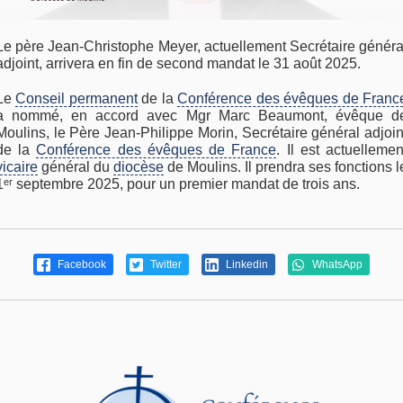
Le père Jean-Christophe Meyer, actuellement Secrétaire généra
adjoint, arrivera en fin de second mandat le 31 août 2025.
Le
Conseil permanent
de la
Conférence des évêques de Franc
a nommé, en accord avec Mgr Marc Beaumont, évêque d
Moulins, le Père Jean-Philippe Morin, Secrétaire général adjoin
de la
Conférence des évêques de France
. Il est actuellemen
vicaire
général du
diocèse
de Moulins. Il prendra ses fonctions l
1ᵉʳ septembre 2025, pour un premier mandat de trois ans.
Facebook
Twitter
Linkedin
WhatsApp