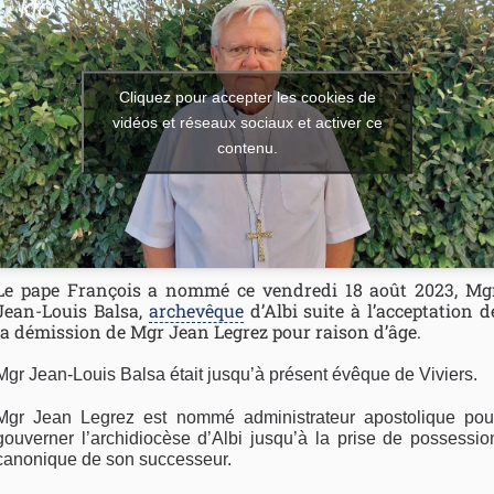
Cliquez pour accepter les cookies de
vidéos et réseaux sociaux et activer ce
contenu.
Le pape François a nommé ce vendredi 18 août 2023, Mg
Jean-Louis Balsa,
archevêque
d’Albi suite à l’acceptation d
la démission de Mgr Jean Legrez pour raison d’âge.
Mgr Jean-Louis Balsa était jusqu’à présent évêque de Viviers.
Mgr Jean Legrez est nommé administrateur apostolique pou
gouverner l’archidiocèse d’Albi jusqu’à la prise de possessio
canonique de son successeur.