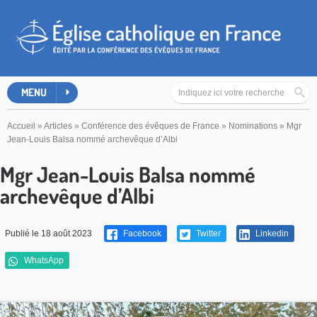
MENU
Accueil
»
Articles
»
Conférence des évêques de France
»
Nominations
»
Mgr
Jean-Louis Balsa nommé archevêque d’Albi
Mgr Jean-Louis Balsa nommé
archevêque d’Albi
Publié le 18 août 2023
Facebook
Twitter
Linkedin
WhatsApp