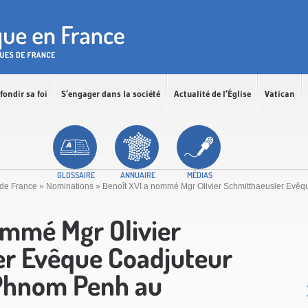
fondir sa foi
S’engager dans la société
Actualité de l’Église
Vatican
GLOSSAIRE
ANNUAIRE
MÉDIAS
de France
»
Nominations
»
Benoît XVI a nommé Mgr Olivier Schmitthaeusler Evê
ommé Mgr Olivier
er Evêque Coadjuteur
 Phnom Penh au