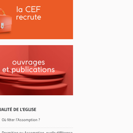
ALITÉ DE L'EGLISE
Où fêter l’Assomption ?
Dormition ou Assomption, quelle différence