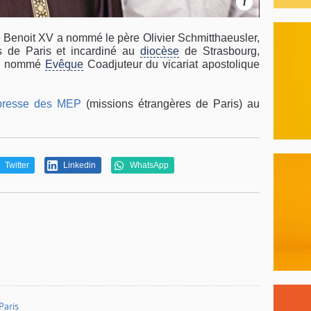
i
 Benoit XV a nommé le père Olivier Schmitthaeusler,
 de Paris et incardiné au
diocèse
de Strasbourg,
té nommé
Evêque
Coadjuteur du vicariat apostolique
presse des MEP
(missions étrangères de Paris) au
Twitter
Linkedin
WhatsApp
Paris