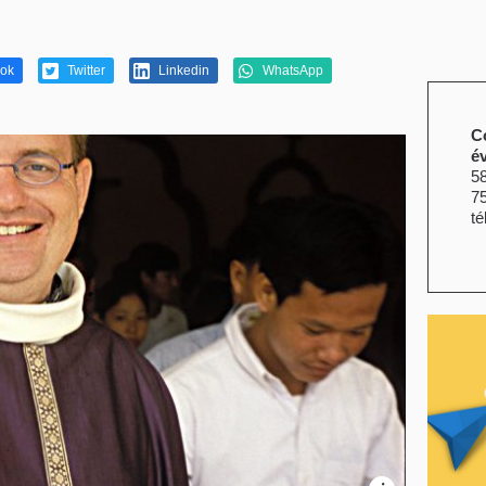
ok
Twitter
Linkedin
WhatsApp
C
é
58
7
té