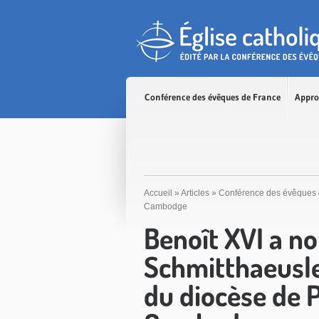
Accès direct au contenu
Accès direct à la recherche
Accès direct au menu
Conférence des évêques de France
Appro
Accueil
»
Articles
»
Conférence des évêques 
Cambodge
Benoît XVI a n
Schmitthaeusl
du diocèse de