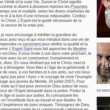
ue Vérité et la vraie Vie. Suivre le Christ signifie
 comme le disent à plusieurs reprises les
Psaumes
.
temps une et multiple, selon les divers charismes de
e et à la fois d’une richesse inépuisable. Confiez-
le Christ. L’Esprit est le guide nécessaire de la
 la source de la vraie joie.
i, je vous encourage à méditer la grandeur du
ous avez reçu et qui vous introduit dans une vie de
 comprendre ce
sacrement
pour vérifier la qualité et la
rmir. L’
Esprit Saint
vous fait approcher du
Mystère
est Dieu. Il vous invite à voir dans votre prochain, le
vivre avec lui en communion, humainement et
e, donc. En vous révélant qui est le Christ, mort et
e à témoigner. Vous êtes à l’âge de la générosité. Il
r de vous, à vos familles et à vos amis, sur vos lieux
N’ayez pas peur ! Ayez « le courage de vivre l’évangile
sage aux jeunes du Monde, 20 juillet 2007). Pour
s mots qu’il faut pour annoncer Dieu autour de vous,
EN DIRE
orce de l’Esprit demandé dans la prière. Portez la
 âge et aussi aux autres. Ils connaissent les
et l’incertitude face au travail et aux études. Ils
ont l’expérience de joies uniques. Témoignez de Dieu,
es pleinement partie de la communauté catholique en