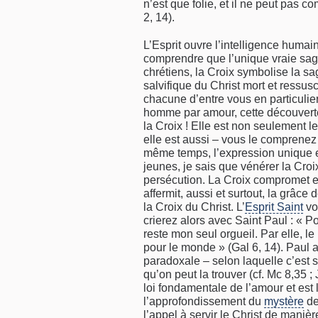
n’est que folie, et il ne peut pas c
2, 14).
L’Esprit ouvre l’intelligence humai
comprendre que l’unique vraie sag
chrétiens, la Croix symbolise la s
salvifique du Christ mort et ressus
chacune d’entre vous en particulier
homme par amour, cette découverte 
la Croix ! Elle est non seulement le
elle est aussi – vous le comprene
même temps, l’expression unique e
jeunes, je sais que vénérer la Croix
persécution. La Croix compromet e
affermit, aussi et surtout, la grâce 
la Croix du Christ. L’
Esprit Saint
vo
crierez alors avec Saint Paul : « P
reste mon seul orgueil. Par elle, 
pour le monde » (Gal 6, 14). Paul
paradoxale – selon laquelle c’est 
qu’on peut la trouver (cf. Mc 8,35 ;
loi fondamentale de l’amour et est l
l’approfondissement du
mystère
de
l’appel à servir le Christ de manièr