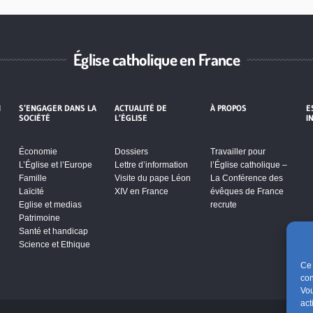
Église catholique en France
I
S’ENGAGER DANS LA
ACTUALITÉ DE
À PROPOS
E
SOCIÉTÉ
L’ÉGLISE
I
Économie
Dossiers
Travailler pour
L’Église et l’Europe
Lettre d’information
l’Église catholique –
Famille
Visite du pape Léon
La Conférence des
Laïcité
XIV en France
évêques de France
Eglise et medias
recrute
Patrimoine
Santé et handicap
Science et Ethique
Ce 
con
Vou
act