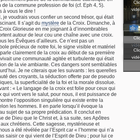
Cli
 de la commune profession de foi (cf. Eph 4, 5).
vidé
s à vous le dire !
 je voudrais vous confier un second trésor, qui était
scinant. Il s’agit du
mystère
de la Croix. Dimanche, à
la Croix Glorieuse en me joignant à d’innombrables
rtent autour de leur cou une chaîne avec une croix.
Cli
ous les Évêques d’ailleurs. Ce n’est pas un
vidé
les
ole précieux de notre foi, le signe visible et matériel
Cli
 parle clairement de la croix au début de sa première
vidé
 vivait une communauté agitée et turbulente qui était
ion de la vie ambiante. Ces dangers sont semblables
d’hui. Je ne citerais que les suivants : les querelles
auté des croyants, la séduction offerte par de pseudo
es, la superficialité de la foi et la morale dissolue.
ant : « Le langage de la croix est folie pour ceux qui
 qui vont vers le salut, pour nous, il est puissance de
ontre l’opposition singulière qui existe entre la
selon les hommes. Il en parle lorsqu’il évoque la
au sujet de sa propre prédication. Il conclut en
se de Dieu que le Christ et, à sa suite, ses Apôtres
aux chrétiens. Cette sagesse, mystérieuse et
ous a été révélée par l’Esprit car « l’homme qui n’a
saisir ce qui vient de l’Esprit de Dieu ; pour lui ce