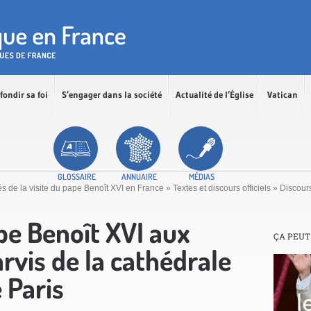
fondir sa foi
S’engager dans la société
Actualité de l’Église
Vatican
GLOSSAIRE
ANNUAIRE
MÉDIAS
és de la visite du pape Benoît XVI en France
»
Textes et discours officiels
»
Discours
pe Benoît XVI aux
ÇA PEUT
arvis de la cathédrale
 Paris