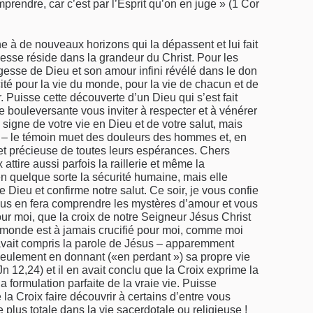
omprendre, car c’est par l’Esprit qu’on en juge » (1 Cor
ne à de nouveaux horizons qui la dépassent et lui fait
esse réside dans la grandeur du Christ. Pour les
agesse de Dieu et son amour infini révélé dans le don
cité pour la vie du monde, pour la vie de chacun et de
. Puisse cette découverte d’un Dieu qui s’est fait
bouleversante vous inviter à respecter et à vénérer
 signe de votre vie en Dieu et de votre salut, mais
z – le témoin muet des douleurs des hommes et, en
t précieuse de toutes leurs espérances. Chers
 attire aussi parfois la raillerie et même la
n quelque sorte la sécurité humaine, mais elle
de Dieu et confirme notre salut. Ce soir, je vous confie
us en fera comprendre les mystères d’amour et vous
our moi, que la croix de notre Seigneur Jésus Christ
le monde est à jamais crucifié pour moi, comme moi
 avait compris la parole de Jésus – apparemment
seulement en donnant («en perdant ») sa propre vie
 Jn 12,24) et il en avait conclu que la Croix exprime la
a formulation parfaite de la vraie vie. Puisse
 la Croix faire découvrir à certains d’entre vous
e plus totale dans la vie sacerdotale ou religieuse !