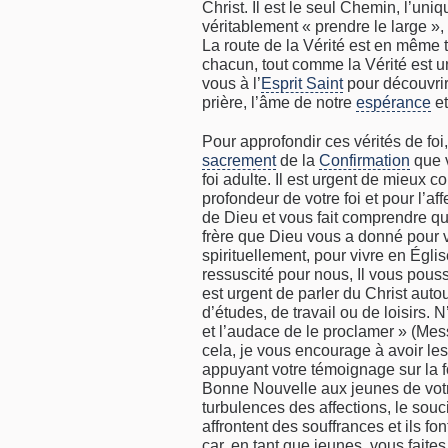
Christ. Il est le seul Chemin, l’uniq
véritablement « prendre le large »,
La route de la Vérité est en même 
chacun, tout comme la Vérité est un
vous à l’
Esprit Saint
pour découvrir 
prière, l’âme de notre
espérance
et
Pour approfondir ces vérités de fo
sacrement
de la
Confirmation
que v
foi adulte. Il est urgent de mieux
profondeur de votre foi et pour l’affe
de Dieu et vous fait comprendre qui 
frère que Dieu vous a donné pour 
spirituellement, pour vivre en Églis
ressuscité pour nous, Il vous pouss
est urgent de parler du Christ autou
d’études, de travail ou de loisirs. 
et l’audace de le proclamer » (Mes
cela, je vous encourage à avoir le
appuyant votre témoignage sur la f
Bonne Nouvelle aux jeunes de votre
turbulences des affections, le souci 
affrontent des souffrances et ils f
car, en tant que jeunes, vous fait