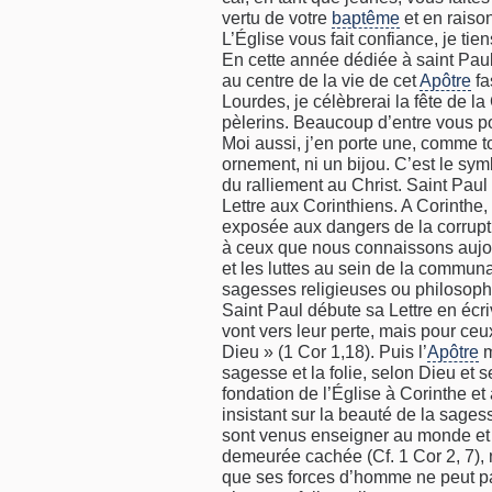
vertu de votre
baptême
et en raison
L’Église vous fait confiance, je tien
En cette année dédiée à saint Paul,
au centre de la vie de cet
Apôtre
fa
Lourdes, je célèbrerai la fête de 
pèlerins. Beaucoup d’entre vous po
Moi aussi, j’en porte une, comme t
ornement, ni un bijou. C’est le symb
du ralliement au Christ. Saint Paul
Lettre aux Corinthiens. A Corinthe,
exposée aux dangers de la corrupt
à ceux que nous connaissons aujour
et les luttes au sein de la commun
sagesses religieuses ou philosophiqu
Saint Paul débute sa Lettre en écriv
vont vers leur perte, mais pour ceux
Dieu » (1 Cor 1,18). Puis l’
Apôtre
m
sagesse et la folie, selon Dieu et 
fondation de l’Église à Corinthe et 
insistant sur la beauté de la sages
sont venus enseigner au monde et 
demeurée cachée (Cf. 1 Cor 2, 7), n
que ses forces d’homme ne peut pas 