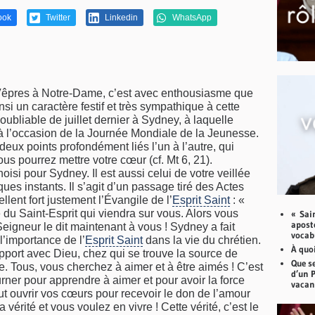
ook
Twitter
Linkedin
WhatsApp
 Vêpres à Notre-Dame, c’est avec enthousiasme que
si un caractère festif et très sympathique à cette
oubliable de juillet dernier à Sydney, à laquelle
é à l’occasion de la Journée Mondiale de la Jeunesse.
deux points profondément liés l’un à l’autre, qui
ous pourrez mettre votre cœur (cf. Mt 6, 21).
isi pour Sydney. Il est aussi celui de votre veillée
ues instants. Il s’agit d’un passage tiré des Actes
llent fort justement l’Évangile de l’
Esprit Saint
: «
e du Saint-Esprit qui viendra sur vous. Alors vous
« Sai
aposto
eigneur le dit maintenant à vous ! Sydney a fait
vocabu
’importance de l’
Esprit Saint
dans la vie du chrétien.
À quoi
pport avec Dieu, chez qui se trouve la source de
Que se
. Tous, vous cherchez à aimer et à être aimés ! C’est
d’un 
ner pour apprendre à aimer et pour avoir la force
vacan
eut ouvrir vos cœurs pour recevoir le don de l’amour
vérité et vous voulez en vivre ! Cette vérité, c’est le