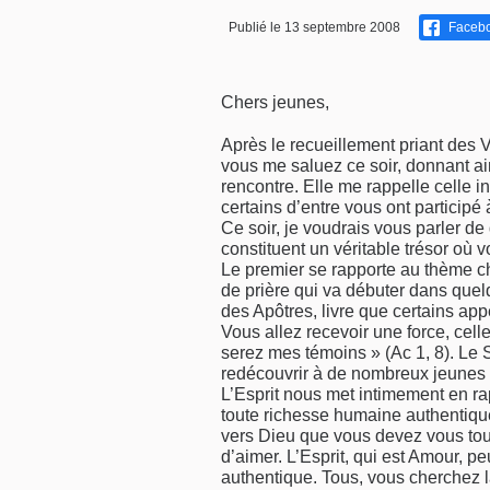
Publié le 13 septembre 2008
Faceb
Chers jeunes,
Après le recueillement priant des
vous me saluez ce soir, donnant ain
rencontre. Elle me rappelle celle in
certains d’entre vous ont particip
Ce soir, je voudrais vous parler de 
constituent un véritable trésor où v
Le premier se rapporte au thème cho
de prière qui va débuter dans quelq
des Apôtres, livre que certains appe
Vous allez recevoir une force, cell
serez mes témoins » (Ac 1, 8). Le S
redécouvrir à de nombreux jeunes l
L’Esprit nous met intimement en ra
toute richesse humaine authentique
vers Dieu que vous devez vous tour
d’aimer. L’Esprit, qui est Amour, p
authentique. Tous, vous cherchez la 