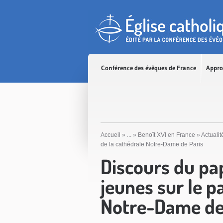
Accès direct au contenu
Accès direct à la recherche
Accès direct au menu
Conférence des évêques de France
Appro
Accueil
»
...
»
Benoît XVI en France
»
Actualit
de la cathédrale Notre-Dame de Paris
Discours du pa
jeunes sur le p
Notre-Dame de