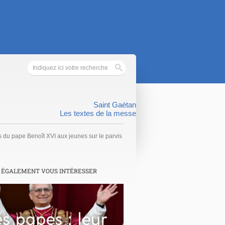
Saint Gaétan
Les textes de la messe
 du pape Benoît XVI aux jeunes sur le parvis
 ÉGALEMENT VOUS INTÉRESSER