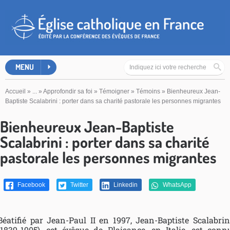
MENU
Accueil
»
...
»
Approfondir sa foi
»
Témoigner
»
Témoins
»
Bienheureux Jean-
Baptiste Scalabrini : porter dans sa charité pastorale les personnes migrantes
Bienheureux Jean-Baptiste
Scalabrini : porter dans sa charité
pastorale les personnes migrantes
Facebook
Twitter
Linkedin
WhatsApp
Béatifié par Jean-Paul II en 1997, Jean-Baptiste Scalabrin
(1839-1905), cet évêque de Plaisance, en Italie, est conn