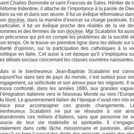
saint Charles Borromée et saint Francois de Sales. Héritier de l
Réforme tridentine, il attache de l’importance à la parole de Die
dans sa vie et dans son œuvre. Il fut un évêque réformateur dan
son
diocèse
, dans la manière d’exercer sa charge pastorale. E
particulier, il fut un évêque proche des réalités de la vie de
hommes et des femmes de son
diocèse
. Mgr Scalabrini fut auss
un précurseur qui prit en compte les problèmes de la société d
son temps. On le trouve en première ligne dans les débats sur l
liberté d’opinion, sur la participation des catholiques à la vi
politique en Italie. Cet aussi à cet époque qu’il s’impliquera su
les débats sociaux concernant les classes ouvrières naissantes.
Mais si le bienheureux Jean-Baptiste Scalabrini est conn
aujourd’hui dans tant de pays du monde, c’est surtout pour so
engagement, sa sollicitude et son amour pour les migrants. Il s
trouva confronté, dans les années 1880, aux grandes vague
d’émigration italienne vers le Nouveau Monde ou vers l’Europ
du Nord. Le gouvernement italien de l’époque n’avait rien mis e
place pour accompagner ces grands changements. L
bienheureux Scalabrini ne put se résoudre à voir ains
abandonnés ces milliers d’Italiens, sans que personne ne s
soucie de leur vie matérielle et spirituelle. Il s’engage
totalement dans cette tâche missionnaire et pastorale, allan
jusqu’à se faire l’avocat des droits des migrants auprès des plu