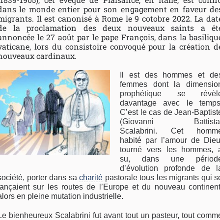
dans le monde entier pour son engagement en faveur de
migrants. Il est canonisé à Rome le 9 cotobre 2022.
La dat
de la proclamation des deux nouveaux saints a ét
annoncée le 27 août par le pape François, dans la basiliqu
vaticane, lors du consistoire convoqué pour la création d
nouveaux cardinaux.
Il est des hommes et de
femmes dont la dimensio
prophétique se révèl
davantage avec le temps
C’est le cas de Jean-Baptist
(Giovanni Battista
Scalabrini. Cet homm
habité par l’amour de Dieu
tourné vers les hommes, 
su, dans une périod
d’évolution profonde de l
société, porter dans sa
charité
pastorale tous les migrants qui s
lançaient sur les routes de l’Europe et du nouveau continent
alors en pleine mutation industrielle.
Le bienheureux Scalabrini fut avant tout un pasteur, tout comm