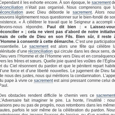
Cependant il les exhorte encore. À son époque, le
sacrement
d
réconciliation
n’était pas organisé. Nous comprenons que l
réconciliation
avec Dieu déborde le
sacrement
. Alors nou
pouvons légitimement nous questionner sur le bien-fondé de so
existence. « À célébrer le travail que le Seigneur a accompli 
devons-nous répondre.
Paul dit bien : « Laissez-vou
réconcilier » ; cela ne vient pas d’abord de notre initiativ
mais de celle de Dieu en son Fils. Bien sûr, il reste 
l’Homme à consentir à cette démarche.
C’est une participatio
essentielle. Le
sacrement
est alors une fête qui célèbre l
plénitude d’une
réconciliation
qui circule dans les deux sens, d
Dieu vers l’Homme et de l’Homme vers Dieu et en conséquenc
vers les frères et sœurs. Quelle joie quand les voûtes de l’Églis
et du Ciel résonnent du pardon et que le pénitent repart habit
d’une force et d’une liberté nouvelles. Le jugement de Dieu fai
de nous des justes, nous qui méritions la condamnation. L’appe
du pape à vivre ce
sacrement
est ainsi pressant comme celui d
Paul.
Des obstacles rendent difficile le chemin vers ce
sacremen
L’Adversaire fait imaginer le pire. La honte, l’inutilité : nou
faisons peu ou pas de progrès, nous retombons dans les même
fautes, parfois le soir même de la célébration du pardon. Nou
entretenons des images fausses de lessive, ou d’un pardon qu