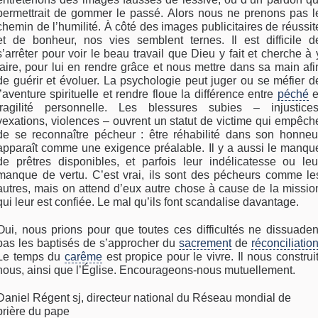
permettrait de gommer le passé. Alors nous ne prenons pas l
chemin de l’humilité. À côté des images publicitaires de réussit
et de bonheur, nos vies semblent ternes. Il est difficile d
s’arrêter pour voir le beau travail que Dieu y fait et cherche à 
faire, pour lui en rendre grâce et nous mettre dans sa main afi
de guérir et évoluer. La psychologie peut juger ou se méfier d
l’aventure spirituelle et rendre floue la différence entre
péché
e
fragilité personnelle. Les blessures subies – injustices
vexations, violences – ouvrent un statut de victime qui empêch
de se reconnaître pécheur : être réhabilité dans son honneu
apparaît comme une exigence préalable. Il y a aussi le manqu
de prêtres disponibles, et parfois leur indélicatesse ou leu
manque de vertu. C’est vrai, ils sont des pécheurs comme le
autres, mais on attend d’eux autre chose à cause de la missio
qui leur est confiée. Le mal qu’ils font scandalise davantage.
Oui, nous prions pour que toutes ces difficultés ne dissuaden
pas les baptisés de s’approcher du
sacrement
de
réconciliatio
Le temps du
carême
est propice pour le vivre. Il nous construit
nous, ainsi que l’Église. Encourageons-nous mutuellement.
Daniel Régent sj, directeur national du Réseau mondial de
prière du pape