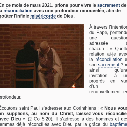
En ce mois de mars 2021, prions pour vivre le
sacrement
de
la
réconciliation
avec une profondeur renouvelée, afin de
goûter l’infinie
miséricorde
de Dieu.
À travers l’intentio
du Pape
,
j’entend
une questio
adressée 
chacun : « Quell
relation ai-je ave
la
réconciliation
e
son
sacrement
? »
ainsi qu’un
invitation à u
progrès en vu
d’un
renouvellement e
profondeur.
Écoutons saint Paul s’adresser aux Corinthiens : «
Nous vou
en supplions, au nom du Christ, laissez-vous réconcilie
avec Dieu
» (2 Co 5,20). Il s’adresse à des hommes et de
femmes déjà réconciliés avec Dieu par la grâce du
baptêm