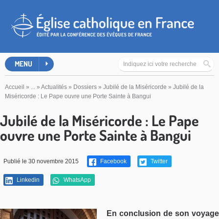
MENU
Accueil
»
...
»
Actualités
»
Dossiers
»
Jubilé de la Miséricorde
»
Jubilé de la
Miséricorde : Le Pape ouvre une Porte Sainte à Bangui
Jubilé de la Miséricorde : Le Pape
ouvre une Porte Sainte à Bangui
Publié le 30 novembre 2015
Facebook
Twitter
Linkedin
WhatsApp
En conclusion de son voyage