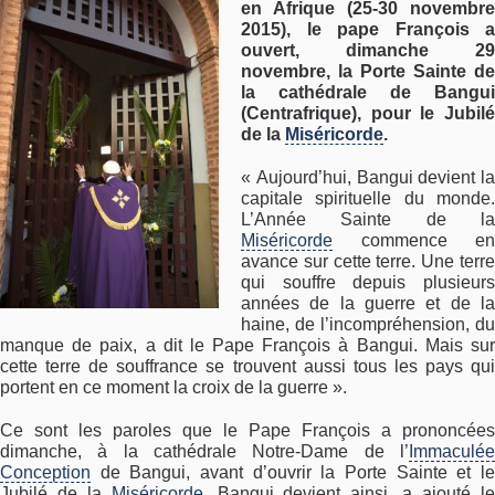
en Afrique (25-30 novembre
2015), le pape François a
ouvert, dimanche 29
novembre, la Porte Sainte de
la cathédrale de Bangui
(Centrafrique), pour le Jubilé
de la
Miséricorde
.
« Aujourd’hui, Bangui devient la
capitale spirituelle du monde.
L’Année Sainte de la
Miséricorde
commence en
avance sur cette terre. Une terre
qui souffre depuis plusieurs
années de la guerre et de la
haine, de l’incompréhension, du
manque de paix, a dit le Pape François à Bangui. Mais sur
cette terre de souffrance se trouvent aussi tous les pays qui
portent en ce moment la croix de la guerre ».
Ce sont les paroles que le Pape François a prononcées
dimanche, à la cathédrale Notre-Dame de l’
Immaculée
Conception
de Bangui, avant d’ouvrir la Porte Sainte et le
Jubilé de la
Miséricorde
. Bangui devient ainsi, a ajouté l