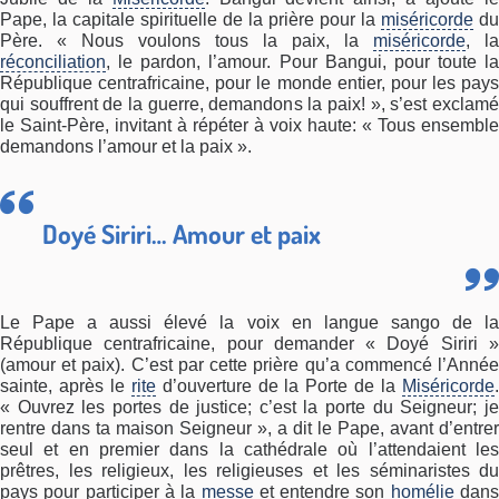
Pape, la capitale spirituelle de la prière pour la
miséricorde
du
Père. « Nous voulons tous la paix, la
miséricorde
, la
réconciliation
, le pardon, l’amour. Pour Bangui, pour toute la
République centrafricaine, pour le monde entier, pour les pays
qui souffrent de la guerre, demandons la paix! », s’est exclamé
le Saint-Père, invitant à répéter à voix haute: « Tous ensemble
demandons l’amour et la paix ».
Doyé Siriri… Amour et paix
Le Pape a aussi élevé la voix en langue sango de la
République centrafricaine, pour demander « Doyé Siriri »
(amour et paix). C’est par cette prière qu’a commencé l’Année
sainte, après le
rite
d’ouverture de la Porte de la
Miséricorde
« Ouvrez les portes de justice; c’est la porte du Seigneur; je
rentre dans ta maison Seigneur », a dit le Pape, avant d’entrer
seul et en premier dans la cathédrale où l’attendaient les
prêtres, les religieux, les religieuses et les séminaristes du
pays pour participer à la
messe
et entendre son
homélie
dan