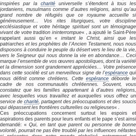
inspirées par la
charité
universelle s’étendent à tous les
jordaniens, musulmans comme d’autres religions, ainsi qu’au
grand nombre de réfugiés que ce royaume accueille si
généreusement… Vos rites liturgiques, votre discipline
ecclésiastique et votre héritage spirituel sont un témoignage
vivant de votre tradition ininterrompue
« , a ajouté le Saint-Pèr
rappelant aussi qu’en «
imitant le Christ, ainsi que le
patriarches et les prophètes de l’Ancien Testament, nous nous
disposons à conduire le peuple du désert vers le lieu de la vie,
vers le Seigneur qui nous donne la vie en abondance… Ceci
marque l’ensemble de vos œuvres apostoliques, dont la variété
et la dimension sont grandement appréciées… Votre présence
dans cette société est un merveilleux signe de l’
espérance
qui
nous définit comme chrétiens. Cette
espérance
déborde l
cadre de nos communautés chrétiennes. Souvent, vous
constatez que les familles appartenant à d’autres religions,
avec lesquelles vous travaillez et auxquelles vous offrez un
service de
charité
, partagent des préoccupations et des soucis
qui dépassent les frontières culturelles ou religieuses
« .
Ces préoccupations concernent surtout les espoirs et
aspirations des parents pour leurs enfants et le pape s’est ainsi
demandé: «
Qui, en tant que parent ou personne de bonne
volonté, pourrait ne pas être troublé par les influences néfastes