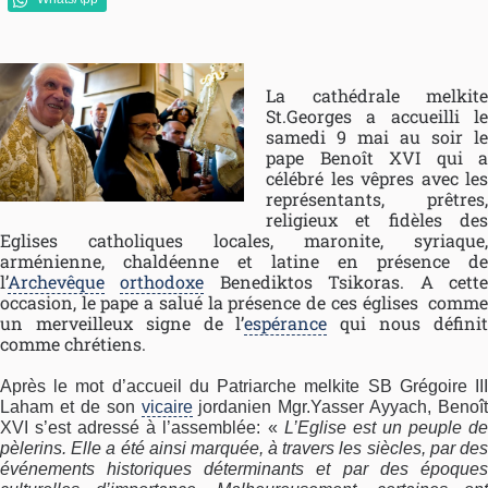
La cathédrale melkite
St.Georges a accueilli le
samedi 9 mai au soir le
pape Benoît XVI qui a
célébré les vêpres avec les
représentants, prêtres,
religieux et fidèles des
Eglises catholiques locales, maronite, syriaque,
arménienne, chaldéenne et latine en présence de
l’
Archevêque
orthodoxe
Benediktos Tsikoras. A cett
occasion, le pape a salué la présence de ces églises comme
un merveilleux signe de l’
espérance
qui nous défini
comme chrétiens.
Après le mot d’accueil du Patriarche melkite SB Grégoire III
Laham et de son
vicaire
jordanien Mgr.Yasser Ayyach, Benoît
XVI s’est adressé à l’assemblée: «
L’Eglise est un peuple d
pèlerins. Elle a été ainsi marquée, à travers les siècles, par des
événements historiques déterminants et par des époques