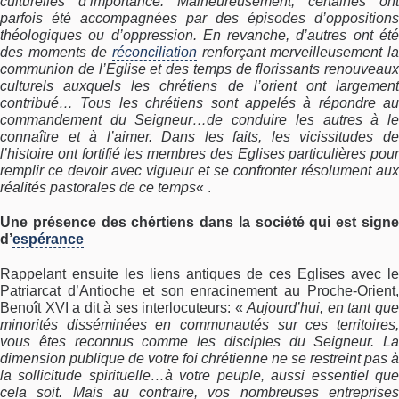
culturelles d’importance. Malheureusement, certaines ont
parfois été accompagnées par des épisodes d’oppositions
théologiques ou d’oppression. En revanche, d’autres ont été
des moments de
réconciliation
renforçant merveilleusement la
communion de l’Eglise et des temps de florissants renouveaux
culturels auxquels les chrétiens de l’orient ont largement
contribué… Tous les chrétiens sont appelés à répondre au
commandement du Seigneur…de conduire les autres à le
connaître et à l’aimer. Dans les faits, les vicissitudes de
l’histoire ont fortifié les membres des Eglises particulières pour
remplir ce devoir avec vigueur et se confronter résolument aux
réalités pastorales de ce temps
« .
Une présence des chértiens dans la société qui est signe
d’
espérance
Rappelant ensuite les liens antiques de ces Eglises avec le
Patriarcat d’Antioche et son enracinement au Proche-Orient,
Benoît XVI a dit à ses interlocuteurs: «
Aujourd’hui, en tant qu
minorités disséminées en communautés sur ces territoires,
vous êtes reconnus comme les disciples du Seigneur. La
dimension publique de votre foi chrétienne ne se restreint pas à
la sollicitude spirituelle…à votre peuple, aussi essentiel que
cela soit. Mais au contraire, vos nombreuses entreprises