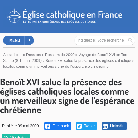
MENU
Accueil
»
...
»
Dossiers
»
Dossiers de 2009
»
Voyage de Benoît XVI en Terre
Sainte (8-15 mai 2009)
»
Benoît XVI salue la présence des églises catholiques
locales comme un merveilleux signe de l’espérance chrétienne
Benoît XVI salue la présence des
églises catholiques locales comme
un merveilleux signe de l’espérance
chrétienne
Publié le 09 mai 2009
Facebook
Twitter
Linkedin
WhatsApp