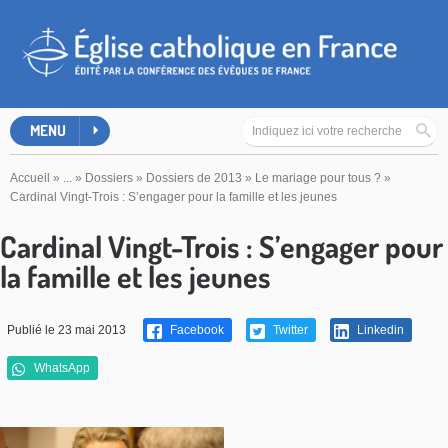
MENU
Accueil
»
...
»
Dossiers
»
Dossiers de 2013
»
Le mariage pour tous ?
»
Cardinal Vingt-Trois : S’engager pour la famille et les jeunes
Cardinal Vingt-Trois : S’engager pour
la famille et les jeunes
Publié le 23 mai 2013
Facebook
Twitter
Linkedin
WhatsApp