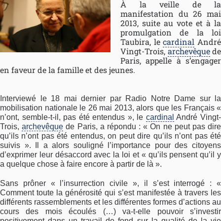
À la veille de la
manifestation du 26 mai
2013, suite au vote et à la
promulgation de la loi
Taubira, le
cardinal
Andr
Vingt-Trois,
archevêque
de
Paris, appelle à s’engager
en faveur de la famille et des jeunes.
Interviewé le 18 mai dernier par Radio Notre Dame sur la
mobilisation nationale le 26 mai 2013, alors que les Français «
n’ont, semble-t-il, pas été entendus », le
cardinal
André Vingt
Trois,
archevêque
de Paris, a répondu : « On ne peut pas dir
qu’ils n’ont pas été entendus, on peut dire qu’ils n’ont pas été
suivis ». Il a alors souligné l’importance pour des citoyens
d’exprimer leur désaccord avec la loi et « qu’ils pensent qu’il y
a quelque chose à faire encore à partir de là ».
Sans prôner « l’insurrection civile », il s’est interrogé : «
Comment toute la générosité qui s’est manifestée à travers les
différents rassemblements et les différentes formes d’actions au
cours des mois écoulés (…) va-t-elle pouvoir s’investir
positivement dans un travail de fond sur la qualité de la vie