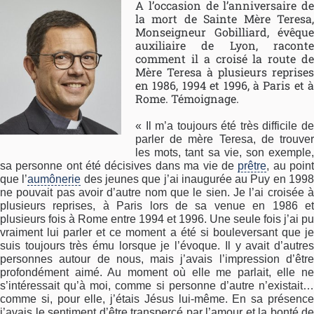
A l’occasion de l’anniversaire de
la mort de Sainte Mère Teresa,
Monseigneur Gobilliard, évêque
auxiliaire de Lyon, raconte
comment il a croisé la route de
Mère Teresa à plusieurs reprises
en 1986, 1994 et 1996, à Paris et à
Rome. Témoignage.
« Il m’a toujours été très difficile de
parler de mère Teresa, de trouver
les mots, tant sa vie, son exemple,
sa personne ont été décisives dans ma vie de
prêtre
, au poin
que l’
aumônerie
des jeunes que j’ai inaugurée au Puy en 199
ne pouvait pas avoir d’autre nom que le sien. Je l’ai croisée à
plusieurs reprises, à Paris lors de sa venue en 1986 et
plusieurs fois à Rome entre 1994 et 1996. Une seule fois j’ai pu
vraiment lui parler et ce moment a été si bouleversant que je
suis toujours très ému lorsque je l’évoque. Il y avait d’autres
personnes autour de nous, mais j’avais l’impression d’être
profondément aimé. Au moment où elle me parlait, elle ne
s’intéressait qu’à moi, comme si personne d’autre n’existait…
comme si, pour elle, j’étais Jésus lui-même. En sa présence
j’avais le sentiment d’être transpercé par l’amour et la bonté de