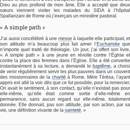
Dieu au plus profond de mon âme. Elle a accepté que deux
sœurs viennent visiter les malades du SIDA à l’hôpital
Spallanzani de Rome où j’exerçais un ministère pastoral.
« A simple path »
J’ai aussi concélébré à une
messe
à laquelle elle participait, et
son attitude m’a beaucoup plus fait aimer l’
Eucharistie
que
n’importe quel traité de théologie. Un jour, j’ai offert son livre,
« A simple path » à une jeune en révolte contre l’Église et
contre la place des femmes dans l’Église. Elle a été convertie
instantanément à sa lecture, a demandé le
baptême
, a chois
de venir régulièrement servir les plus pauvres dans un couvent
des missionnaires de la
charité
à Rome. Mère Térésa, l’ayan
appris est allé la voir dès que ce fut possible, pour la remercier.
On avait le sentiment, à son contact, qu’elle n’existait pas pour
elle-même, qu’elle était comme sortie d’elle-même en
permanence, sans aucun regard sur elle-même, totalement
donnée. Elle donnait, pas son attitude, par son action, par sa
vie, une définition vivante de la
sainteté
. »