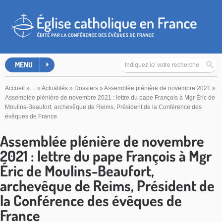
MENU
Accueil
»
...
»
Actualités
»
Dossiers
»
Assemblée plénière de novembre 2021
»
Assemblée plénière de novembre 2021 : lettre du pape François à Mgr Éric de
Moulins-Beaufort, archevêque de Reims, Président de la Conférence des
évêques de France
Assemblée plénière de novembre
2021 : lettre du pape François à Mgr
Éric de Moulins-Beaufort,
archevêque de Reims, Président de
la Conférence des évêques de
France