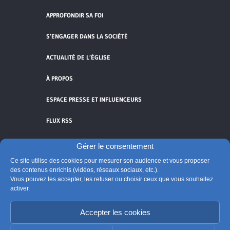
APPROFONDIR SA FOI
S’ENGAGER DANS LA SOCIÉTÉ
ACTUALITÉ DE L’ÉGLISE
À PROPOS
ESPACE PRESSE ET INFLUENCEURS
FLUX RSS
Gérer le consentement
Ce site utilise des cookies pour mesurer son audience et vous proposer
des contenus enrichis (vidéos, réseaux sociaux, etc.).
Cliquez pour accepter les cookies de
Vous pouvez les accepter, les refuser ou choisir ceux que vous souhaitez
vidéos et réseaux sociaux et activer ce
activer.
© Église catholique en France
contenu.
Édité par la Conférence des évêques de France
Accepter les cookies
Suivre @Eglisecatho