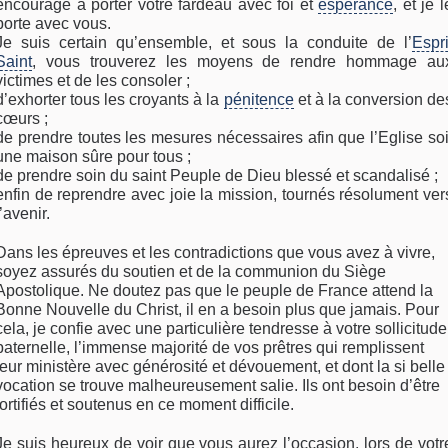
encourage à porter votre fardeau avec foi et
espérance
, et je l
porte avec vous.
Je suis certain qu’ensemble, et sous la conduite de l’
Espri
Saint
, vous trouverez les moyens de rendre hommage au
victimes et de les consoler ;
d’exhorter tous les croyants à la
pénitence
et à la conversion de
cœurs ;
de prendre toutes les mesures nécessaires afin que l’Eglise soi
une maison sûre pour tous ;
de prendre soin du saint Peuple de Dieu blessé et scandalisé ;
enfin de reprendre avec joie la mission, tournés résolument ver
l’avenir.
Dans les épreuves et les contradictions que vous avez à vivre,
soyez assurés du soutien et de la communion du Siège
Apostolique. Ne doutez pas que le peuple de France attend la
Bonne Nouvelle du Christ, il en a besoin plus que jamais. Pour
cela, je confie avec une particulière tendresse à votre sollicitude
paternelle, l’immense majorité de vos prêtres qui remplissent
leur ministère avec générosité et dévouement, et dont la si belle
vocation se trouve malheureusement salie. Ils ont besoin d’être
fortifiés et soutenus en ce moment difficile.
Je suis heureux de voir que vous aurez l’occasion, lors de votr