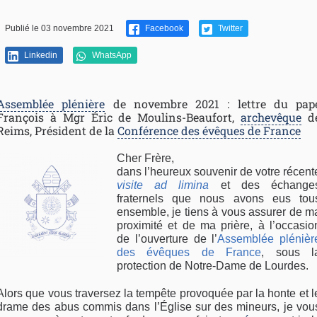
Publié le 03 novembre 2021
Facebook
Twitter
Linkedin
WhatsApp
Assemblée plénière
de novembre 2021 : lettre du pap
François à Mgr
É
ric de Moulins-Beaufort,
archevêque
d
Reims, Président de la
Conférence des évêques de France
Cher Frère,
dans l’heureux souvenir de votre récent
visite ad limina
et des échange
fraternels que nous avons eus tou
ensemble, je tiens à vous assurer de m
proximité et de ma prière, à l’occasio
de l’ouverture de l’
Assemblée plénièr
des évêques de France
, sous l
protection de Notre-Dame de Lourdes.
Alors que vous traversez la tempête provoquée par la honte et l
drame des abus commis dans l’Église sur des mineurs, je vou