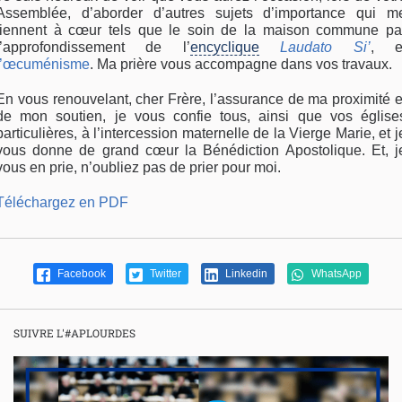
Assemblée, d’aborder d’autres sujets d’importance qui m
tiennent à cœur tels que le soin de la maison commune pa
l’approfondissement de l’
encyclique
Laudato Si’
, e
l’œcuménisme
. Ma prière vous accompagne dans vos travaux.
En vous renouvelant, cher Frère, l’assurance de ma proximité e
de mon soutien, je vous confie tous, ainsi que vos église
particulières, à l’intercession maternelle de la Vierge Marie, et j
vous donne de grand cœur la Bénédiction Apostolique. Et, j
vous en prie, n’oubliez pas de prier pour moi.
Téléchargez en PDF
Facebook
Twitter
Linkedin
WhatsApp
SUIVRE L'#APLOURDES