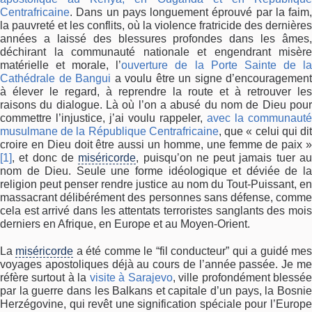
Centrafricaine
. Dans un pays longuement éprouvé par la faim,
la pauvreté et les conflits, où la violence fratricide des dernières
années a laissé des blessures profondes dans les âmes,
déchirant la communauté nationale et engendrant misère
matérielle et morale, l’
ouverture de la Porte Sainte de l
Cathédrale de Bangui
a voulu être un signe d’encouragement
à élever le regard, à reprendre la route et à retrouver les
raisons du dialogue. Là où l’on a abusé du nom de Dieu pour
commettre l’injustice, j’ai voulu rappeler,
avec la communauté
musulmane de la République Centrafricaine
, que « celui qui di
croire en Dieu doit être aussi un homme, une femme de paix »
[1]
, et donc de
miséricorde
, puisqu’on ne peut jamais tuer a
nom de Dieu. Seule une forme idéologique et déviée de la
religion peut penser rendre justice au nom du Tout-Puissant, en
massacrant délibérément des personnes sans défense, comme
cela est arrivé dans les attentats terroristes sanglants des mois
derniers en Afrique, en Europe et au Moyen-Orient.
La
miséricorde
a été comme le “fil conducteur” qui a guidé me
voyages apostoliques déjà au cours de l’année passée. Je me
réfère surtout à la
visite à Sarajevo
, ville profondément blessé
par la guerre dans les Balkans et capitale d’un pays, la Bosnie
Herzégovine, qui revêt une signification spéciale pour l’Europe