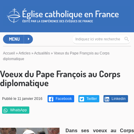
MENU
Accueil
»
Articles
»
Actualités
»
Voeux du Pape François au Corps
diplomatique
Voeux du Pape François au Corps
diplomatique
Publié le 11 janvier 2016
Facebook
Twitter
Linkedin
WhatsApp
Dans ses voeux au Corps