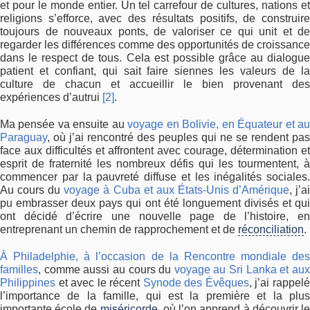
et pour le monde entier. Un tel carrefour de cultures, nations et
religions s’efforce, avec des résultats positifs, de construire
toujours de nouveaux ponts, de valoriser ce qui unit et de
regarder les différences comme des opportunités de croissance
dans le respect de tous. Cela est possible grâce au dialogue
patient et confiant, qui sait faire siennes les valeurs de la
culture de chacun et accueillir le bien provenant des
expériences d’autrui
[2]
.
Ma pensée va ensuite au
voyage en Bolivie, en Équateur et a
Paraguay
, où j’ai rencontré des peuples qui ne se rendent pas
face aux difficultés et affrontent avec courage, détermination et
esprit de fraternité les nombreux défis qui les tourmentent, à
commencer par la pauvreté diffuse et les inégalités sociales.
Au cours du
voyage à Cuba et aux États-Unis d’Amérique
, j’a
pu embrasser deux pays qui ont été longuement divisés et qui
ont décidé d’écrire une nouvelle page de l’histoire, en
entreprenant un chemin de rapprochement et de
réconciliation
.
À Philadelphie, à l’occasion de la Rencontre mondiale des
familles
, comme aussi au cours du
voyage au Sri Lanka et au
Philippines
et avec le récent
Synode des Évêques
, j’ai rappel
l’importance de la famille, qui est la première et la plus
importante école de
miséricorde
, où l’on apprend à découvrir l