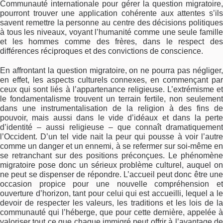
Communauté internationale pour gérer la question migratoire,
pourront trouver une application cohérente aux attentes s’ils
savent remettre la personne au centre des décisions politiques
à tous les niveaux, voyant l’humanité comme une seule famille
et les hommes comme des frères, dans le respect des
différences réciproques et des convictions de conscience.
En affrontant la question migratoire, on ne pourra pas négliger,
en effet, les aspects culturels connexes, en commençant par
ceux qui sont liés à l’appartenance religieuse. L’extrémisme et
le fondamentalisme trouvent un terrain fertile, non seulement
dans une instrumentalisation de la religion à des fins de
pouvoir, mais aussi dans le vide d’idéaux et dans la perte
d’identité – aussi religieuse – que connaît dramatiquement
l’Occident. D’un tel vide nait la peur qui pousse à voir l’autre
comme un danger et un ennemi, à se refermer sur soi-même en
se retranchant sur des positions préconçues. Le phénomène
migratoire pose donc un sérieux problème culturel, auquel on
ne peut se dispenser de répondre. L’accueil peut donc être une
occasion propice pour une nouvelle compréhension et
ouverture d’horizon, tant pour celui qui est accueilli, lequel a le
devoir de respecter les valeurs, les traditions et les lois de la
communauté qui l’héberge, que pour cette dernière, appelée à
valoriser tout ce que chaque immigré peut offrir à l’avantage de