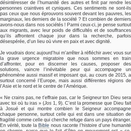
désintéresser de l’humanité des autres et finit par rendre les
personnes craintives et cyniques. Ces sentiments ne sont-ils
pas ceux que nous éprouvons souvent devant les pauvres, les
marginaux, les derniers de la société ? Et combien de derniers
avons-nous dans nos sociétés ! Parmi ceux-ci, je pense surtout
aux migrants, avec leur poids de difficultés et de souffrances
qu’ils affrontent chaque jour dans la recherche, parfois
désespérée, d’un lieu où vivre en paix et avec dignité.
Je voudrais donc aujourd’hui m’arrêter à réfléchir avec vous sur
la grave urgence migratoire que nous sommes en train
d’affronter, pour en discerner les causes, proposer des
solutions, vaincre l’inévitable peur qui accompagne un
phénomène aussi massif et imposant qui, au cours de 2015, a
surtout concerné l’Europe, mais aussi différentes régions de
l’Asie et le nord et le centre de l’Amérique.
« Ne crains pas, ne t’effraie pas, car le Seigneur ton Dieu sera
avec toi où tu iras » (
Jos
1, 9). C’est la promesse que Dieu fai
à Josué et qui montre combien le Seigneur accompagne
chaque personne, surtout celle qui est dans une situation de
fragilité comme celle qui cherche refuge dans un pays étranger.
En vérité, toute la
Bible
nous raconte l’histoire d’une humanit
en chemin, parce que le fait d’être en mouvement est « co-