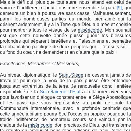
Mais le défi qui, plus que tout autre, nous attend est celui de
vaincre l’indifférence pour construire ensemble la paix
[9]
, qui
demeure un bien à poursuivre sans cesse. Malheureusement,
parmi les nombreuses parties du monde bien-aimé qui la
désirent ardemment, il y a la Terre que Dieu a aimée et choisie
pour montrer à tous le visage de sa
miséricorde
. Mon souhai
est que cette nouvelle année puisse guérir les blessures
profondes qui séparent Israéliens et Palestiniens et permettre
la cohabitation pacifique de deux peuples qui – j’en suis sûr –
du fond du cœur, ne demandent rien d’autre que la paix !
Excellences, Mesdames et Messieurs,
Au niveau diplomatique, le
Saint-Siège
ne cessera jamais de
travailler pour que la voix de la paix puisse être entendue
jusqu’aux extrémités de la terre. Je renouvelle donc l’entière
disponibilité de la
Secrétairerie d’État
à collaborer avec vous
pour favoriser un dialogue constant entre le Siège Apostolique
et les pays que vous représentez au profit de toute la
Communauté internationale, avec la profonde certitude que
cette année jubilaire pourra être l’occasion propice pour que la
froide indifférence de nombreux cœurs soit vaincue par la
chaleur de la
miséricorde
, don précieux de Dieu, qui transforme
la crainte en amour et nous rend artisans de paix. Avec ces