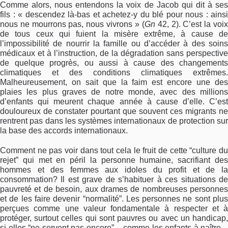
Comme alors, nous entendons la voix de Jacob qui dit à ses
fils : « descendez là-bas et achetez-y du blé pour nous : ainsi
nous ne mourrons pas, nous vivrons » (
Gn
42, 2). C’est la voi
de tous ceux qui fuient la misère extrême, à cause de
l’impossibilité de nourrir la famille ou d’accéder à des soins
médicaux et à l’instruction, de la dégradation sans perspective
de quelque progrès, ou aussi à cause des changements
climatiques et des conditions climatiques extrêmes.
Malheureusement, on sait que la faim est encore une des
plaies les plus graves de notre monde, avec des millions
d’enfants qui meurent chaque année à cause d’elle. C’est
douloureux de constater pourtant que souvent ces migrants ne
rentrent pas dans les systèmes internationaux de protection sur
la base des accords internationaux.
Comment ne pas voir dans tout cela le fruit de cette “culture du
rejet” qui met en péril la personne humaine, sacrifiant des
hommes et des femmes aux idoles du profit et de la
consommation? Il est grave de s’habituer à ces situations de
pauvreté et de besoin, aux drames de nombreuses personnes
et de les faire devenir “normalité”. Les personnes ne sont plus
perçues comme une valeur fondamentale à respecter et à
protéger, surtout celles qui sont pauvres ou avec un handicap,
si elles “ne servent pas encore” – comme les enfants à naître -,