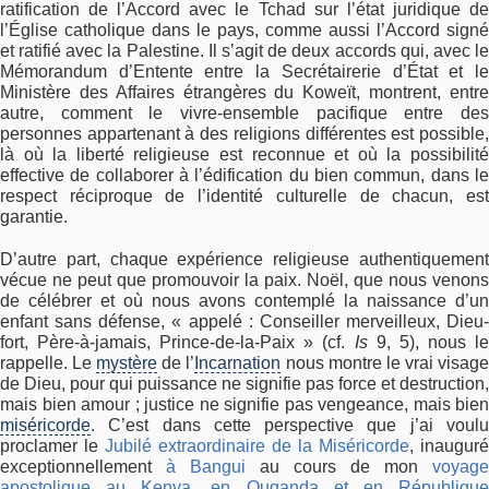
ratification de l’Accord avec le Tchad sur l’état juridique de
l’Église catholique dans le pays, comme aussi l’Accord signé
et ratifié avec la Palestine. Il s’agit de deux accords qui, avec le
Mémorandum d’Entente entre la Secrétairerie d’État et le
Ministère des Affaires étrangères du Koweït, montrent, entre
autre, comment le vivre-ensemble pacifique entre des
personnes appartenant à des religions différentes est possible,
là où la liberté religieuse est reconnue et où la possibilité
effective de collaborer à l’édification du bien commun, dans le
respect réciproque de l’identité culturelle de chacun, est
garantie.
D’autre part, chaque expérience religieuse authentiquement
vécue ne peut que promouvoir la paix. Noël, que nous venons
de célébrer et où nous avons contemplé la naissance d’un
enfant sans défense, « appelé : Conseiller merveilleux, Dieu-
fort, Père-à-jamais, Prince-de-la-Paix » (cf.
Is
9, 5), nous l
rappelle. Le
mystère
de l’
Incarnation
nous montre le vrai visag
de Dieu, pour qui puissance ne signifie pas force et destruction,
mais bien amour ; justice ne signifie pas vengeance, mais bien
miséricorde
. C’est dans cette perspective que j’ai voulu
proclamer le
Jubilé extraordinaire de la Miséricorde
, inauguré
exceptionnellement
à Bangui
au cours de mon
voyage
apostolique au Kenya, en Ouganda et en République