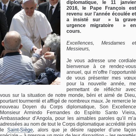
diplomatique, le 11 janvier
2016, le Pape François est
revenu sur l’année écoulée et
a insisté sur » la grave
urgence migratoire » en
cours.
Excellences, Mesdames et
Messieurs,
Je vous adresse une cordiale
bienvenue à ce rendez-vous
annuel, qui m’offre l’opportunité
de vous présenter mes vœux
pour la nouvelle année, me
permettant de réfléchir avec
vous sur la situation de notre monde, béni et aimé de Dieu,
pourtant tourmenté et affligé de nombreux maux. Je remercie le
nouveau Doyen du Corps diplomatique, Son Excellence
Monsieur Armindo Fernandes do Espírito Santo Vieira,
Ambassadeur d’Angola, pour les aimables paroles qu’il m’a
adressées au nom de tout le Corps diplomatique accrédité près
le
Saint-Siège
, alors que je désire rappeler d’une façon
spéciale – à presque un mois de leur disparition – les regrettés