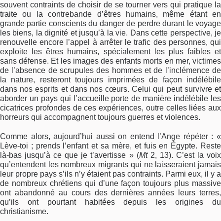
souvent contraints de choisir de se tourner vers qui pratique la
traite ou la contrebande d’êtres humains, même étant en
grande partie conscients du danger de perdre durant le voyage
les biens, la dignité et jusqu’à la vie. Dans cette perspective, je
renouvelle encore l’appel à arrêter le trafic des personnes, qui
exploite les êtres humains, spécialement les plus faibles et
sans défense. Et les images des enfants morts en mer, victimes
de l’absence de scrupules des hommes et de l’inclémence de
la nature, resteront toujours imprimées de façon indélébile
dans nos esprits et dans nos cœurs. Celui qui peut survivre et
aborder un pays qui l’accueille porte de manière indélébile les
cicatrices profondes de ces expériences, outre celles liées aux
horreurs qui accompagnent toujours guerres et violences.
Comme alors, aujourd’hui aussi on entend l’Ange répéter : «
Lève-toi ; prends l’enfant et sa mère, et fuis en Égypte. Reste
là-bas jusqu’à ce que je t’avertisse » (
Mt
2, 13). C’est la voi
qu’entendent les nombreux migrants qui ne laisseraient jamais
leur propre pays s’ils n’y étaient pas contraints. Parmi eux, il y a
de nombreux chrétiens qui d’une façon toujours plus massive
ont abandonné au cours des dernières années leurs terres,
qu’ils ont pourtant habitées depuis les origines du
christianisme.