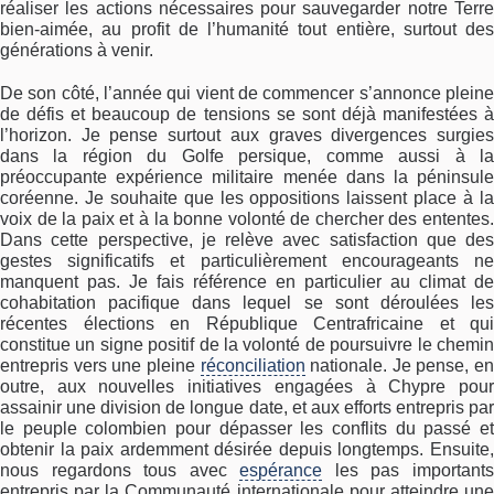
réaliser les actions nécessaires pour sauvegarder notre Terre
bien-aimée, au profit de l’humanité tout entière, surtout des
générations à venir.
De son côté, l’année qui vient de commencer s’annonce pleine
de défis et beaucoup de tensions se sont déjà manifestées à
l’horizon. Je pense surtout aux graves divergences surgies
dans la région du Golfe persique, comme aussi à la
préoccupante expérience militaire menée dans la péninsule
coréenne. Je souhaite que les oppositions laissent place à la
voix de la paix et à la bonne volonté de chercher des ententes.
Dans cette perspective, je relève avec satisfaction que des
gestes significatifs et particulièrement encourageants ne
manquent pas. Je fais référence en particulier au climat de
cohabitation pacifique dans lequel se sont déroulées les
récentes élections en République Centrafricaine et qui
constitue un signe positif de la volonté de poursuivre le chemin
entrepris vers une pleine
réconciliation
nationale. Je pense, en
outre, aux nouvelles initiatives engagées à Chypre pour
assainir une division de longue date, et aux efforts entrepris par
le peuple colombien pour dépasser les conflits du passé et
obtenir la paix ardemment désirée depuis longtemps. Ensuite,
nous regardons tous avec
espérance
les pas important
entrepris par la Communauté internationale pour atteindre une