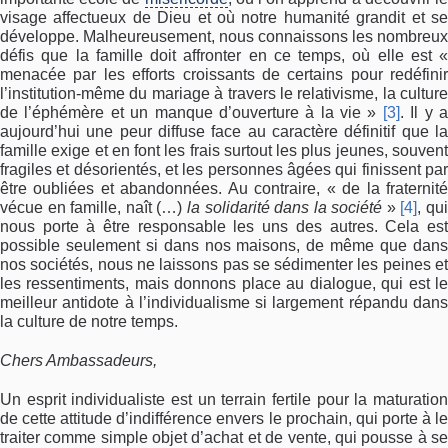
visage affectueux de Dieu et où notre humanité grandit et se
développe. Malheureusement, nous connaissons les nombreux
défis que la famille doit affronter en ce temps, où elle est «
menacée par les efforts croissants de certains pour redéfinir
l’institution-même du mariage à travers le relativisme, la culture
de l’éphémère et un manque d’ouverture à la vie »
[3]
. Il y 
aujourd’hui une peur diffuse face au caractère définitif que la
famille exige et en font les frais surtout les plus jeunes, souvent
fragiles et désorientés, et les personnes âgées qui finissent par
être oubliées et abandonnées. Au contraire, « de la fraternité
vécue en famille, naît (…)
la solidarité dans la société
»
[4]
, qu
nous porte à être responsable les uns des autres. Cela est
possible seulement si dans nos maisons, de même que dans
nos sociétés, nous ne laissons pas se sédimenter les peines et
les ressentiments, mais donnons place au dialogue, qui est le
meilleur antidote à l’individualisme si largement répandu dans
la culture de notre temps.
Chers Ambassadeurs,
Un esprit individualiste est un terrain fertile pour la maturation
de cette attitude d’indifférence envers le prochain, qui porte à le
traiter comme simple objet d’achat et de vente, qui pousse à se