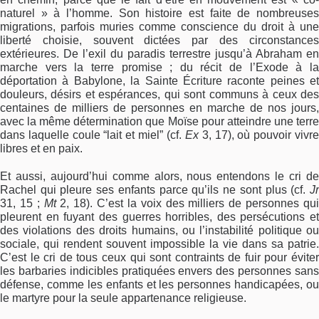
naturel » à l’homme. Son histoire est faite de nombreuses
migrations, parfois muries comme conscience du droit à une
liberté choisie, souvent dictées par des circonstances
extérieures. De l’exil du paradis terrestre jusqu’à Abraham en
marche vers la terre promise ; du récit de l’Exode à la
déportation à Babylone, la Sainte Écriture raconte peines et
douleurs, désirs et espérances, qui sont communs à ceux des
centaines de milliers de personnes en marche de nos jours,
avec la même détermination que Moïse pour atteindre une terre
dans laquelle coule “lait et miel” (cf.
Ex
3, 17), où pouvoir vivr
libres et en paix.
Et aussi, aujourd’hui comme alors, nous entendons le cri de
Rachel qui pleure ses enfants parce qu’ils ne sont plus (cf.
Jr
31, 15 ;
Mt
2, 18). C’est la voix des milliers de personnes qu
pleurent en fuyant des guerres horribles, des persécutions et
des violations des droits humains, ou l’instabilité politique ou
sociale, qui rendent souvent impossible la vie dans sa patrie.
C’est le cri de tous ceux qui sont contraints de fuir pour éviter
les barbaries indicibles pratiquées envers des personnes sans
défense, comme les enfants et les personnes handicapées, ou
le martyre pour la seule appartenance religieuse.