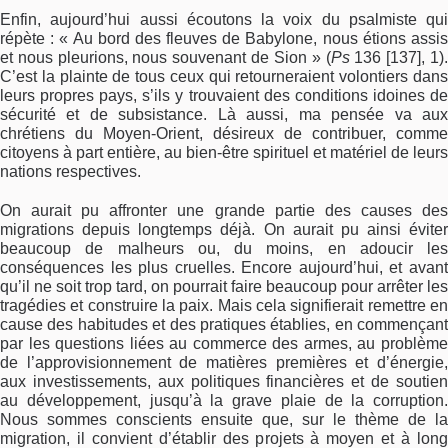
Enfin, aujourd’hui aussi écoutons la voix du psalmiste qui
répète : « Au bord des fleuves de Babylone, nous étions assis
et nous pleurions, nous souvenant de Sion » (
Ps
136 [137], 1)
C’est la plainte de tous ceux qui retourneraient volontiers dans
leurs propres pays, s’ils y trouvaient des conditions idoines de
sécurité et de subsistance. Là aussi, ma pensée va aux
chrétiens du Moyen-Orient, désireux de contribuer, comme
citoyens à part entière, au bien-être spirituel et matériel de leurs
nations respectives.
On aurait pu affronter une grande partie des causes des
migrations depuis longtemps déjà. On aurait pu ainsi éviter
beaucoup de malheurs ou, du moins, en adoucir les
conséquences les plus cruelles. Encore aujourd’hui, et avant
qu’il ne soit trop tard, on pourrait faire beaucoup pour arrêter les
tragédies et construire la paix. Mais cela signifierait remettre en
cause des habitudes et des pratiques établies, en commençant
par les questions liées au commerce des armes, au problème
de l’approvisionnement de matières premières et d’énergie,
aux investissements, aux politiques financières et de soutien
au développement, jusqu’à la grave plaie de la corruption.
Nous sommes conscients ensuite que, sur le thème de la
migration, il convient d’établir des projets à moyen et à long