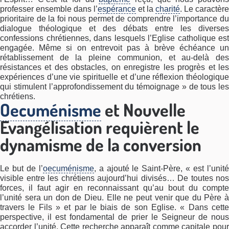
professer ensemble dans l’
espérance
et la
charité
. Le caractère
prioritaire de la foi nous permet de comprendre l’importance du
dialogue théologique et des débats entre les diverses
confessions chrétiennes, dans lesquels l’Eglise catholique est
engagée. Même si on entrevoit pas à brève échéance un
rétablissement de la pleine communion, et au-delà des
résistances et des obstacles, on enregistre les progrès et les
expériences d’une vie spirituelle et d’une réflexion théologique
qui stimulent l’approfondissement du témoignage » de tous les
chrétiens.
Oecuménisme
et Nouvelle
Evangélisation requièrent le
dynamisme de la conversion
Le but de l’
oecuménisme
, a ajouté le Saint-Père, « est l’unit
visible entre les chrétiens aujourd’hui divisés… De toutes nos
forces, il faut agir en reconnaissant qu’au bout du compte
l’unité sera un don de Dieu. Elle ne peut venir que du Père à
travers le Fils » et par le biais de son Eglise. « Dans cette
perspective, il est fondamental de prier le Seigneur de nous
accorder l’unité. Cette recherche apparaît comme capitale pour