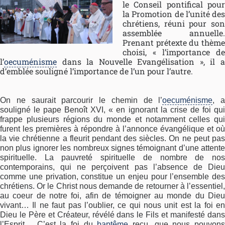
le Conseil pontifical pour
la Promotion de l’unité des
chrétiens, réuni pour son
assemblée annuelle.
Prenant prétexte du thème
choisi, « l’importance de
l’
oecuménisme
dans la Nouvelle Evangélisation », il a
d’emblée souligné l’importance de l’un pour l’autre.
On ne saurait parcourir le chemin de l’
oecuménisme
, a
souligné le pape Benoît XVI, « en ignorant la crise de foi qui
frappe plusieurs régions du monde et notamment celles qui
furent les premières à répondre à l’annonce évangélique et où
la vie chrétienne a fleurit pendant des siècles. On ne peut pas
non plus ignorer les nombreux signes témoignant d’une attente
spirituelle. La pauvreté spirituelle de nombre de nos
contemporains, qui ne perçoivent pas l’absence de Dieu
comme une privation, constitue un enjeu pour l’ensemble des
chrétiens. Or le Christ nous demande de retourner à l’essentiel,
au coeur de notre foi, afin de témoigner au monde du Dieu
vivant… Il ne faut pas l’oublier, ce qui nous unit est la foi en
Dieu le Père et Créateur, révélé dans le Fils et manifesté dans
l’Esprit… C’est la foi du
baptême
reçu, que nous pouvon