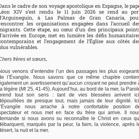
Dans le cadre de son voyage apostolique en Espagne, le pap
Léon XIV s’est rendu le 11 juin 2026 se rend au por
d’Arguineguín, à Las Palmas de Gran Canaria, pou
rencontrer les organisations engagées dans l’accueil de
migrants. Cette étape, au cœur d’un des principaux point
d’arrivée en Europe, met en lumière les défis humanitaire
contemporains et l’engagement de l’Église aux côtés de
plus vulnérables.
Chers frères et sœurs,
Nous venons d’entendre l’un des passages les plus exigeant
de l’Évangile. Nous savons que ce même chapitre contien
également un avertissement qu’aucun croyant ne peut prendre 
la légère (
Mt
25, 41-45). Aujourd’hui, au bord de la mer, la Parol
prend tout son sens : tant de vies blessées arrivent ici
dépouillées de presque tout, mais jamais de leur dignité. Ici
l’Évangile nous arrache à notre confortable position d
spectateur et nous met en face du frère qui arrive. Il nou
demande si nous avons su reconnaître le Christ en ceux qu
débarquent, marqués par la peur, la faim, la violence, après l
désert, la nuit et la mer.