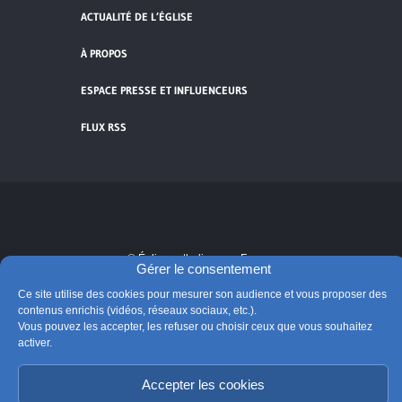
ACTUALITÉ DE L’ÉGLISE
À PROPOS
ESPACE PRESSE ET INFLUENCEURS
FLUX RSS
Cliquez pour accepter les cookies de
vidéos et réseaux sociaux et activer ce
© Église catholique en France
contenu.
Gérer le consentement
Édité par la Conférence des évêques de France
Ce site utilise des cookies pour mesurer son audience et vous proposer des
Suivre @Eglisecatho
contenus enrichis (vidéos, réseaux sociaux, etc.).
Vous pouvez les accepter, les refuser ou choisir ceux que vous souhaitez
activer.
Accepter les cookies