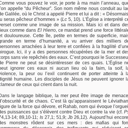
Comme vous pouvez le voir, je porte à ma main l’anneau, qu
l’on appelle “du Pêcheur”. Son nom même nous conduit au la
de Galilée, où le Christ a appelé Pierre et lui a dit : « Désormais
tu seras pêcheur d’hommes » (
Lc
5, 10). L’Église a interprété c
verset comme une image de sa mission. Mais ici et dans de
lieux comme dans
El Hierro
, ce mandat prend une force littéral
et douloureuse. Cette île, petite en termes de superficie, mai
grande en terme d’humanité, a vu arriver des milliers d
personnes arrachées à leur terre et confiées à la fragilité d’un
pirogue. Ici, il y a des personnes récupérées de la mer et de
corps sans vie repêchés des eaux. C’est pourquoi le Successeu
de Pierre ne peut se désintéresser de ces quais. L’Église n
peut ignorer ces eaux ni aucun lieu où la faim, la soif, l
violence, la peur ou l’exil continuent de porter atteinte à l
dignité humaine. Les disciples de Jésus ne peuvent ignorer l
clameur de ceux qui crient dans la nuit.
Dans le langage biblique, la mer peut être image de menace
d’obscurité et de chaos. C’est là qu’apparaissent le Léviathan
figure de la force qui dévore, et Rahab, nom qui évoque l’orguei
des puissances qui s’élèvent contre Dieu et contre la vie (cf.
P
74,13-14; 89,10-11;
Is
27,1; 51,9;
Jb
26,12). Aujourd’hui encore
des monstres rôdent sur ces mers : des mafias qui fon