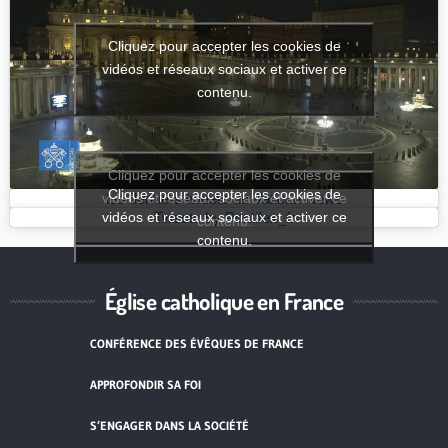
Cliquez pour accepter les cookies de
vidéos et réseaux sociaux et activer ce
contenu.
Cliquez pour accepter les cookies de
Cliquez pour accepter les cookies de
vidéos et réseaux sociaux et activer ce
les derniers tweets de Vatican News
vidéos et réseaux sociaux et activer ce
Tweets by Pontifex_fr
contenu.
contenu.
Église catholique en France
CONFÉRENCE DES ÉVÊQUES DE FRANCE
APPROFONDIR SA FOI
S’ENGAGER DANS LA SOCIÉTÉ