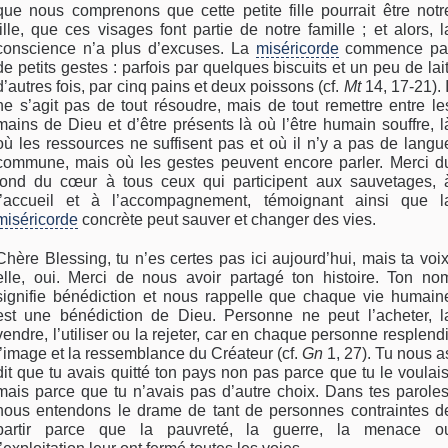
que nous comprenons que cette petite fille pourrait être notr
fille, que ces visages font partie de notre famille ; et alors, l
conscience n’a plus d’excuses. La
miséricorde
commence pa
de petits gestes : parfois par quelques biscuits et un peu de lait
d’autres fois, par cinq pains et deux poissons (cf.
Mt
14, 17-21). I
ne s’agit pas de tout résoudre, mais de tout remettre entre le
mains de Dieu et d’être présents là où l’être humain souffre, l
où les ressources ne suffisent pas et où il n’y a pas de langu
commune, mais où les gestes peuvent encore parler. Merci d
fond du cœur à tous ceux qui participent aux sauvetages, 
l’accueil et à l’accompagnement, témoignant ainsi que l
miséricorde
concrète peut sauver et changer des vies.
Chère Blessing, tu n’es certes pas ici aujourd’hui, mais ta voix
elle, oui. Merci de nous avoir partagé ton histoire. Ton no
signifie bénédiction et nous rappelle que chaque vie humain
est une bénédiction de Dieu. Personne ne peut l’acheter, l
vendre, l’utiliser ou la rejeter, car en chaque personne resplendi
l’image et la ressemblance du Créateur (cf.
Gn
1, 27). Tu nous a
dit que tu avais quitté ton pays non pas parce que tu le voulais
mais parce que tu n’avais pas d’autre choix. Dans tes paroles
nous entendons le drame de tant de personnes contraintes d
partir parce que la pauvreté, la guerre, la menace o