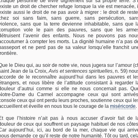
chaque personne de vivre dignement sur sa propre terre. S’i
existe un droit de chercher refuge lorsque la vie est menacée, i
existe aussi le droit de ne pas avoir à migrer : le droit de reste
chez soi sans faim, sans guerre, sans persécution, san
violence, sans que la terre devienne inhabitable, sans que l
corruption vole le pain des pauvres, sans que les arme
détruisent l’avenir des enfants. Nous ne pouvons pas nou
accoutumer à compter les morts. La dignité humaine n’a pas d
passeport et ne perd pas de sa valeur lorsqu’elle franchit un
frontière.
Que le Dieu qui, au soir de notre vie, nous jugera sur l’amour (cf
saint Jean de la Croix,
Avis et sentences spirituelles
, n. 59) nou
accorde de le reconnaître aujourd’hui dans les pauvres et le
étrangers, et nous libère de l’attitude consistant à regarder l
douleur d’autrui comme si elle ne nous concernait pas. Qu
Notre-Dame du Carmel accompagne ceux qui sont arrivés
console ceux qui ont perdu leurs proches, soutienne ceux qui le
accueillent et éveille en nous tous le courage de la
miséricorde
.
Et que l’histoire n’ait pas à nous accuser d’avoir fait de l
douleur de ceux qui souffrent un paysage habituel de nos côtes
Car aujourd’hui, ici, au bord de la mer, chaque vie qui arriv
nous demande ce qu’il reste de notre humanité. Tôt ou tard, cel