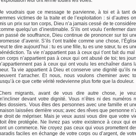
l’exploitation leur ont fermé toutes les voies.
Je voudrais que ce message te parvienne, à toi et à tant d
femmes victimes de la traite et de l’exploitation : si d’autres on
mis un prix sur ton corps, Dieu n’a jamais cessé de te considére
comme quelqu’un d’inestimable. S’ils ont voulu t’enfermer dan
un passé de souffrance, Dieu continue de prononcer sur toi un
promesse d’avenir. S’ils t’ont traitée comme une chose, l’Églis
veut te dire aujourd’hui : tu es une fille, tu es une sœur, tu es un
bénédiction. Ta vie n’appartient pas à ceux qui t’ont fait du mal 
ton corps n’appartient pas à ceux qui ont abusé de toi; tes jour
n’appartiennent pas à ceux qui ont voulu les enchaîner dans l
peur. Ta vie appartient à Dieu et conserve une dignité qu’ils n
peuvent t’arracher. Et nous, nous voulons cheminer avec to
jusqu’à ce que cette vérité redevienne plus forte que la douleur.
Chers migrants, avant de vous dire autre chose, je veu
m’incliner devant votre dignité. Vous n’êtes ni des numéros n
des dossiers. Vous êtes des personnes avec une famille et un
maison laissées derrière vous; avec des rêves que personne n’
le droit de mépriser. Mais je veux aussi vous dire que votre vi
doit être protégée. Ne livrez pas votre existence à ceux qui e
font un commerce. Ne croyez pas ceux qui vous promettent de
paradis faciles en échange de votre corps ou d’argent, de votr