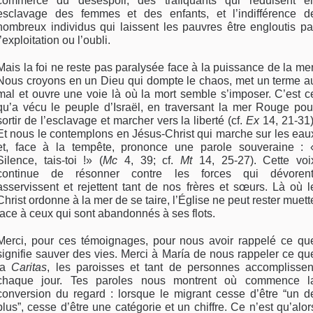
commerce du désespoir, des trafiquants qui réduisent e
esclavage des femmes et des enfants, et l’indifférence d
nombreux individus qui laissent les pauvres être engloutis pa
l’exploitation ou l’oubli.
Mais la foi ne reste pas paralysée face à la puissance de la mer
Nous croyons en un Dieu qui dompte le chaos, met un terme a
mal et ouvre une voie là où la mort semble s’imposer. C’est c
qu’a vécu le peuple d’Israël, en traversant la mer Rouge pou
sortir de l’esclavage et marcher vers la liberté (cf.
Ex
14, 21-31)
Et nous le contemplons en Jésus-Christ qui marche sur les eau
et, face à la tempête, prononce une parole souveraine : 
Silence, tais-toi !» (
Mc
4, 39; cf.
Mt
14, 25-27). Cette voi
continue de résonner contre les forces qui dévorent
asservissent et rejettent tant de nos frères et sœurs. Là où l
Christ ordonne à la mer de se taire, l’Église ne peut rester muett
face à ceux qui sont abandonnés à ses flots.
Merci, pour ces témoignages, pour nous avoir rappelé ce qu
signifie sauver des vies. Merci à María de nous rappeler ce qu
la
Caritas
, les paroisses et tant de personnes accomplissen
chaque jour. Tes paroles nous montrent où commence l
conversion du regard : lorsque le migrant cesse d’être “un d
plus”, cesse d’être une catégorie et un chiffre. Ce n’est qu’alor