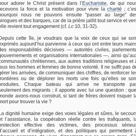
pour adorer le Christ présent dans l’
Eucharistie
, de qui nou
recevons la force et la motivation pour vivre la
charité
; c’es
pourquoi nous ne pouvons ensuite “passer au large” de
pirogues et des barques, car de la prière jaillit tout service et ver
elle revient tout engagement (cf.
Lc
10, 31-32).
Depuis cette île, je voudrais que la voix de ceux qui se son
exprimés aujourd’hui parvienne à ceux qui ont entre leurs main
des responsabilités décisives — autorités civiles, parlements
gouvernements et organisations internationales —, ainsi qu’au
communautés chrétiennes, aux autres traditions religieuses et 
tous les hommes et femmes de bonne volonté. Il ne suffit pas d
gérer les arrivées, de communiquer des chiffres, de renforcer le
frontières ou de déplorer les morts une fois qu’elles se son
produites. Chaque bateau qui arrive ne transporte pa
seulement des migrants ; il apporte avec lui une question : que
monde avons-nous construit, si tant de frères doivent risquer l
mort pour trouver la vie ?
La dignité humaine exige des voies légales et sûres, le secour
et l’assistance, la coopération réelle contre les trafiquants, l
protection effective des victimes, des processus sérieu
d’accueil et d’intégration, et des politiques qui permettent 