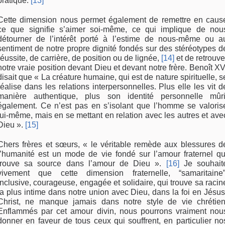
pratique.
[13]
Cette dimension nous permet également de remettre en caus
ce que signifie s’aimer soi-même, ce qui implique de nou
détourner de l’intérêt porté à l’estime de nous-même ou a
sentiment de notre propre dignité fondés sur des stéréotypes d
réussite, de carrière, de position ou de lignée,
[14]
et de retrouve
notre vraie position devant Dieu et devant notre frère. Benoît XV
disait que « La créature humaine, qui est de nature spirituelle, s
réalise dans les relations interpersonnelles. Plus elle les vit d
manière authentique, plus son identité personnelle mûri
également. Ce n’est pas en s’isolant que l’homme se valoris
lui-même, mais en se mettant en relation avec les autres et ave
Dieu ».
[15]
Chers frères et sœurs, « le véritable remède aux blessures d
l’humanité est un mode de vie fondé sur l’amour fraternel qu
trouve sa source dans l’amour de Dieu ».
[16]
Je souhait
vivement que cette dimension fraternelle, “samaritaine”
inclusive, courageuse, engagée et solidaire, qui trouve sa racin
la plus intime dans notre union avec Dieu, dans la foi en Jésus
Christ, ne manque jamais dans notre style de vie chrétien
Enflammés par cet amour divin, nous pourrons vraiment nou
donner en faveur de tous ceux qui souffrent, en particulier no