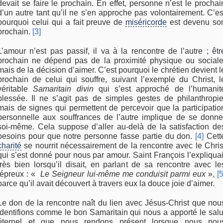
devait se faire le prochain. En effet, personne n’est le prochai
d’un autre tant qu’il ne s’en approche pas volontairement. C’es
pourquoi celui qui a fait preuve de
miséricorde
est devenu so
prochain.
[3]
L’amour n’est pas passif, il va à la rencontre de l’autre ; êtr
prochain ne dépend pas de la proximité physique ou sociale
mais de la décision d’aimer. C’est pourquoi le chrétien devient l
prochain de celui qui souffre, suivant l’exemple du Christ, l
véritable
Samaritain divin
qui s’est approché de l’humanit
blessée. Il ne s’agit pas de simples gestes de philanthropie
mais de signes qui permettent de percevoir que la participatio
personnelle aux souffrances de l’autre implique de se donne
soi-même. Cela suppose d’aller au-delà de la satisfaction de
besoins pour que notre personne fasse partie du don.
[4]
Cett
charité
se nourrit nécessairement de la rencontre avec le Chris
qui s’est donné pour nous par amour. Saint François l’expliquai
très bien lorsqu’il disait, en parlant de sa rencontre avec le
lépreux : «
Le Seigneur lui-même me conduisit parmi eux
»,
[5
parce qu’il avait découvert à travers eux la douce joie d’aimer.
Le don de la rencontre naît du lien avec Jésus-Christ que nou
identifions comme le bon Samaritain qui nous a apporté le salu
éternel et que nous rendons présent lorsque nous nou