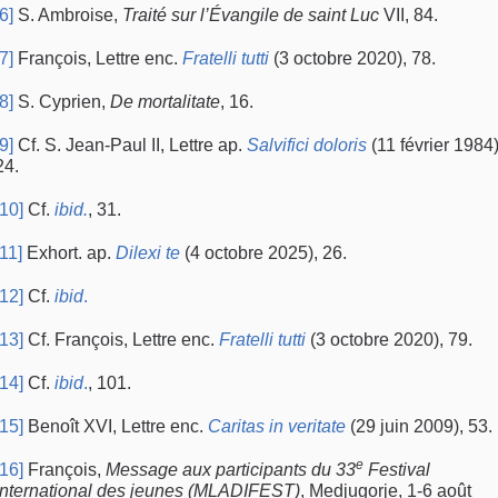
[6]
S. Ambroise,
Traité sur l’Évangile de saint Luc
VII, 84.
[7]
François, Lettre enc.
Fratelli tutti
(3 octobre 2020), 78.
[8]
S. Cyprien,
De mortalitate
, 16.
[9]
Cf. S. Jean-Paul II, Lettre ap.
Salvifici doloris
(11 février 1984)
24.
[10]
Cf.
ibid.
, 31.
[11]
Exhort. ap.
Dilexi te
(4 octobre 2025), 26.
[12]
Cf.
ibid
.
[13]
Cf. François, Lettre enc.
Fratelli tutti
(3 octobre 2020), 79.
[14]
Cf.
ibid
.
, 101.
[15]
Benoît XVI, Lettre enc.
Caritas in veritate
(29 juin 2009), 53.
e
[16]
François,
Message aux participants du 33
Festival
international des jeunes (MLADIFEST)
, Medjugorje, 1-6 août