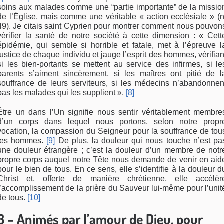
soins aux malades comme une “partie importante” de la missio
de l’Église, mais comme une véritable « action ecclésiale » (n
49). Je citais saint Cyprien pour montrer comment nous pouvon
vérifier la santé de notre société à cette dimension : « Cett
épidémie, qui semble si horrible et fatale, met à l’épreuve l
justice de chaque individu et jauge l’esprit des hommes, vérifian
si les bien-portants se mettent au service des infirmes, si le
parents s’aiment sincèrement, si les maîtres ont pitié de l
souffrance de leurs serviteurs, si les médecins n’abandonnen
pas les malades qui les supplient ».
[8]
Être un dans l’Un signifie nous sentir véritablement membre
d’un corps dans lequel nous portons, selon notre propr
vocation, la compassion du Seigneur pour la souffrance de tou
les hommes.
[9]
De plus, la douleur qui nous touche n’est pa
une douleur étrangère ; c’est la douleur d’un membre de notr
propre corps auquel notre Tête nous demande de venir en aid
pour le bien de tous. En ce sens, elle s’identifie à la douleur d
Christ et, offerte de manière chrétienne, elle accélèr
l’accomplissement de la prière du Sauveur lui-même pour l’unit
de tous.
[10]
3 – Animés par l’amour de Dieu, pour