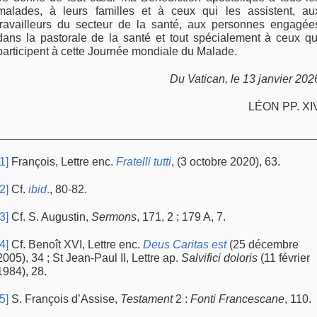
malades, à leurs familles et à ceux qui les assistent, au
travailleurs du secteur de la santé, aux personnes engagée
dans la pastorale de la santé et tout spécialement à ceux qu
participent à cette Journée mondiale du Malade.
Du Vatican, le 13 janvier 202
LÉON PP. XI
__________________________________________________
[1]
François, Lettre enc.
Fratelli tutti
, (3 octobre 2020), 63.
[2]
Cf.
ibid
.
, 80-82.
[3]
Cf. S. Augustin,
Sermons
, 171, 2 ; 179 A, 7.
[4]
Cf. Benoît XVI, Lettre enc.
Deus Caritas est
(25 décembre
2005), 34 ; St Jean-Paul II, Lettre ap.
Salvifici doloris
(11 février
1984), 28.
[5]
S. François d’Assise,
Testament
2 :
Fonti Francescane
, 110.