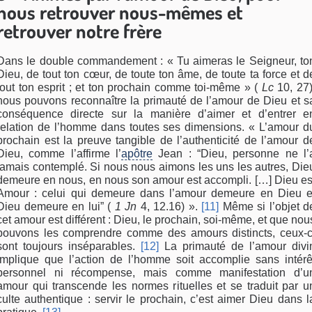
nous retrouver nous-mêmes et
retrouver notre frère
Dans le double commandement : « Tu aimeras le Seigneur, to
Dieu, de tout ton cœur, de toute ton âme, de toute ta force et d
tout ton esprit ; et ton prochain comme toi-même » (
Lc
10, 27)
nous pouvons reconnaître la primauté de l’amour de Dieu et s
conséquence directe sur la manière d’aimer et d’entrer e
relation de l’homme dans toutes ses dimensions. « L’amour d
prochain est la preuve tangible de l’authenticité de l’amour d
Dieu, comme l’affirme l’
apôtre
Jean : “Dieu, personne ne l’
jamais contemplé. Si nous nous aimons les uns les autres, Die
demeure en nous, en nous son amour est accompli. […] Dieu es
Amour : celui qui demeure dans l’amour demeure en Dieu e
Dieu demeure en lui” (
1 Jn
4, 12.16) ».
[11]
Même si l’objet d
cet amour est différent : Dieu, le prochain, soi-même, et que nou
pouvons les comprendre comme des amours distincts, ceux-c
sont toujours inséparables.
[12]
La primauté de l’amour divi
implique que l’action de l’homme soit accomplie sans intérê
personnel ni récompense, mais comme manifestation d’u
amour qui transcende les normes rituelles et se traduit par u
culte authentique : servir le prochain, c’est aimer Dieu dans l