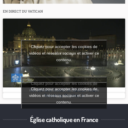
EN DIRECT DU VATICAN
Cliquez pour accepter les cookies de
vidéos et réseaux sociaux et activer ce
contenu.
Cliquez pour accepter les cookies de
Cliquez pour accepter les cookies de
vidéos et réseaux sociaux et activer ce
les derniers tweets de Vatican News
vidéos et réseaux sociaux et activer ce
Tweets by Pontifex_fr
contenu.
contenu.
Église catholique en France