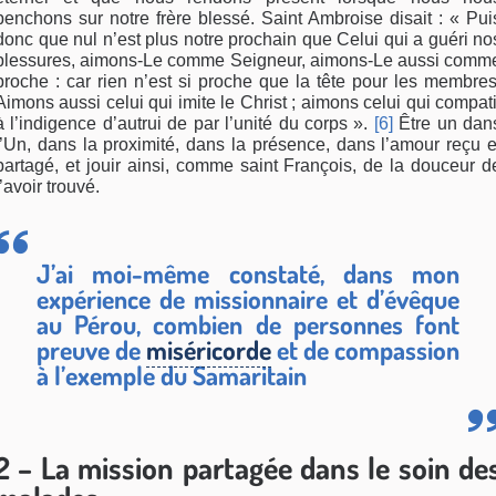
penchons sur notre frère blessé. Saint Ambroise disait : « Pui
donc que nul n’est plus notre prochain que Celui qui a guéri no
blessures, aimons-Le comme Seigneur, aimons-Le aussi comm
proche : car rien n’est si proche que la tête pour les membres
Aimons aussi celui qui imite le Christ ; aimons celui qui compati
à l’indigence d’autrui de par l’unité du corps ».
[6]
Être un dan
l’Un, dans la proximité, dans la présence, dans l’amour reçu e
partagé, et jouir ainsi, comme saint François, de la douceur d
l’avoir trouvé.
J’ai moi-même constaté, dans mon
expérience de missionnaire et d’évêque
au Pérou, combien de personnes font
preuve de
miséricorde
et de compassion
à l’exemple du Samaritain
2 – La mission partagée dans le soin de