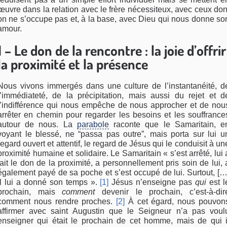
œuvre dans la relation avec le frère nécessiteux, avec ceux don
on ne s’occupe pas et, à la base, avec Dieu qui nous donne so
amour.
1 – Le don de la rencontre : la joie d’offrir
la proximité et la présence
Nous vivons immergés dans une culture de l’instantanéité, d
l’immédiateté, de la précipitation, mais aussi du rejet et d
l’indifférence qui nous empêche de nous approcher et de nou
arrêter en chemin pour regarder les besoins et les souffrance
autour de nous. La
parabole
raconte que le Samaritain, e
voyant le blessé, ne “passa pas outre”, mais porta sur lui u
regard ouvert et attentif, le regard de Jésus qui le conduisit à un
proximité humaine et solidaire. Le Samaritain « s’est arrêté, lui 
fait le don de la proximité, a personnellement pris soin de lui, 
également payé de sa poche et s’est occupé de lui. Surtout, […
il lui a donné son temps ».
[1]
Jésus n’enseigne pas
qui
est l
prochain, mais
comment
devenir le prochain, c’est-à-dir
comment nous rendre proches.
[2]
À cet égard, nous pouvon
affirmer avec saint Augustin que le Seigneur n’a pas voul
enseigner qui était le prochain de cet homme, mais de qui i