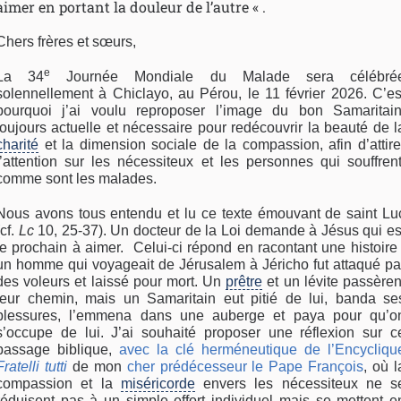
aimer en portant la douleur de l’autre « .
Chers frères et sœurs,
e
La 34
Journée Mondiale du Malade sera célébré
solennellement à Chiclayo, au Pérou, le 11 février 2026. C’es
pourquoi j’ai voulu reproposer l’image du bon Samaritain
toujours actuelle et nécessaire pour redécouvrir la beauté de l
charité
et la dimension sociale de la compassion, afin d’attire
l’attention sur les nécessiteux et les personnes qui souffrent
comme sont les malades.
Nous avons tous entendu et lu ce texte émouvant de saint Lu
(cf.
Lc
10, 25-37). Un docteur de la Loi demande à Jésus qui es
le prochain à aimer. Celui-ci répond en racontant une histoire 
un homme qui voyageait de Jérusalem à Jéricho fut attaqué pa
des voleurs et laissé pour mort. Un
prêtre
et un lévite passèren
leur chemin, mais un Samaritain eut pitié de lui, banda se
blessures, l’emmena dans une auberge et paya pour qu’o
s’occupe de lui. J’ai souhaité proposer une réflexion sur c
passage biblique,
avec la clé herméneutique de l’Encycliqu
Fratelli tutti
de mon
cher prédécesseur le Pape François
, où l
compassion et la
miséricorde
envers les nécessiteux ne s
réduisent pas à un simple effort individuel mais se mettent e