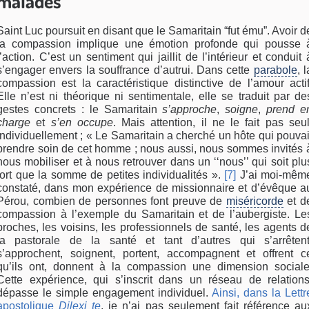
malades
Saint Luc poursuit en disant que le Samaritain “fut ému”. Avoir d
la compassion implique une émotion profonde qui pousse 
l’action. C’est un sentiment qui jaillit de l’intérieur et conduit 
s’engager envers la souffrance d’autrui. Dans cette
parabole
, l
compassion est la caractéristique distinctive de l’amour actif
Elle n’est ni théorique ni sentimentale, elle se traduit par de
gestes concrets : le Samaritain
s’approche
,
soigne
,
prend e
charge
et
s’en occupe
. Mais attention, il ne le fait pas seul
individuellement ; « Le Samaritain a cherché un hôte qui pouvai
prendre soin de cet homme ; nous aussi, nous sommes invités 
nous mobiliser et à nous retrouver dans un ‘‘nous’’ qui soit plu
fort que la somme de petites individualités ».
[7]
J’ai moi-mêm
constaté, dans mon expérience de missionnaire et d’évêque a
Pérou, combien de personnes font preuve de
miséricorde
et d
compassion à l’exemple du Samaritain et de l’aubergiste. Le
proches, les voisins, les professionnels de santé, les agents d
la pastorale de la santé et tant d’autres qui s’arrêtent
s’approchent, soignent, portent, accompagnent et offrent c
qu’ils ont, donnent à la compassion une dimension sociale
Cette expérience, qui s’inscrit dans un réseau de relations
dépasse le simple engagement individuel.
Ainsi, dans la Lettr
apostolique
Dilexi te
, je n’ai pas seulement fait référence au