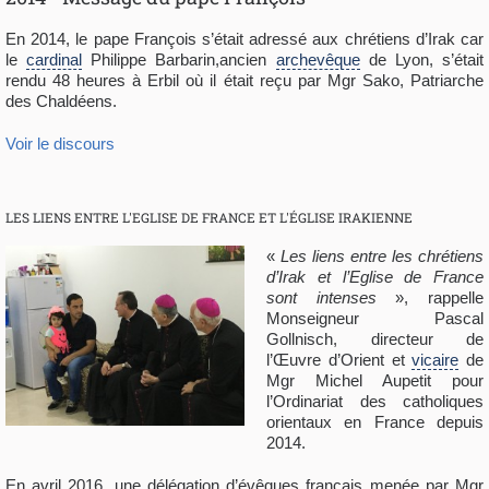
En 2014, le pape François s’était adressé aux chrétiens d’Irak car
le
cardinal
Philippe Barbarin,ancien
archevêque
de Lyon, s’était
rendu 48 heures à Erbil où il était reçu par Mgr Sako, Patriarche
des Chaldéens.
Voir le discours
LES LIENS ENTRE L'EGLISE DE FRANCE ET L'ÉGLISE IRAKIENNE
«
Les liens entre les chrétiens
d’Irak et l’Eglise de France
sont intenses
», rappelle
Monseigneur Pascal
Gollnisch, directeur de
l’Œuvre d’Orient et
vicaire
de
Mgr Michel Aupetit pour
l’Ordinariat des catholiques
orientaux en France depuis
2014.
En avril 2016, une délégation d’évêques français menée par Mgr