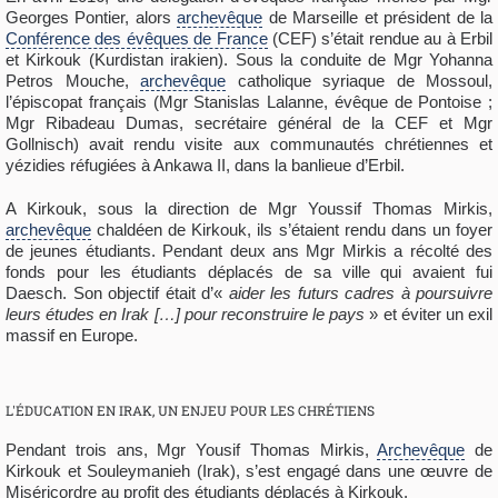
Georges Pontier, alors
archevêque
de Marseille et président de la
Conférence des évêques de France
(CEF) s’était rendue au à Erbil
et Kirkouk (Kurdistan irakien). Sous la conduite de Mgr Yohanna
Petros Mouche,
archevêque
catholique syriaque de Mossoul,
l’épiscopat français (Mgr Stanislas Lalanne, évêque de Pontoise ;
Mgr Ribadeau Dumas, secrétaire général de la CEF et Mgr
Gollnisch) avait rendu visite aux communautés chrétiennes et
yézidies réfugiées à Ankawa II, dans la banlieue d’Erbil.
A Kirkouk, sous la direction de Mgr Youssif Thomas Mirkis,
archevêque
chaldéen de Kirkouk, ils s’étaient rendu dans un foyer
de jeunes étudiants. Pendant deux ans Mgr Mirkis a récolté des
fonds pour les étudiants déplacés de sa ville qui avaient fui
Daesch. Son objectif était d’«
aider les futurs cadres à poursuivre
leurs études en Irak […] pour reconstruire le pays
» et éviter un exil
massif en Europe.
L'ÉDUCATION EN IRAK, UN ENJEU POUR LES CHRÉTIENS
Pendant trois ans, Mgr Yousif Thomas Mirkis,
Archevêque
de
Kirkouk et Souleymanieh (Irak), s’est engagé dans une œuvre de
Miséricordre au profit des étudiants déplacés à Kirkouk.