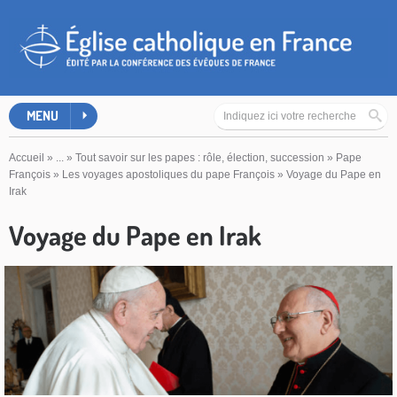
MENU
Accueil
»
...
»
Tout savoir sur les papes : rôle, élection, succession
»
Pape
François
»
Les voyages apostoliques du pape François
»
Voyage du Pape en
Irak
Voyage du Pape en Irak