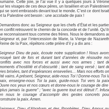
humaine. Cette joie, je l’ai vue il y a quelques jours à Vérone
sur les visages de ces deux pères, un Israélien et un Palestinien
qui se sont embrassés devant tout le monde. C’est ce dont Israë
et la Palestine ont besoin : une accolade de paix !
Demandons donc au Seigneur que les chefs d’État et les partie
en conflit retrouvent le chemin de la concorde et de l’unité. Qu’il
se reconnaissent tous comme des frères. Nous le demandons a
Seigneur et, par l’intercession de Marie, la Vierge de Nazareth
Reine de la Paix, répétons cette prière d’il y a dix ans :
Seigneur Dieu de paix, écoute notre supplication !
Nous avon
essayé tant de fois et durant tant d’années de résoudre no
conflits avec nos forces et aussi avec nos armes ; tant d
moments d’hostilité et d’obscurité ; tant de sang versé ; tant d
vies brisées, tant d’espérances ensevelies… Mais nos efforts on
été vains. A présent, Seigneur, aide-nous Toi ! Donne-nous Toi l
paix, enseigne-nous Toi la paix, guide-nous Toi vers la paix
Ouvre nos yeux et nos cœurs et donne-nous le courage de dire 
“plus jamais la guerre” ; “avec la guerre tout est détruit !”. Infus
en nous le courage d’accomplir des gestes concrets pou
construire la paix. Amen.
Seigneur, Dieu d’Abraham et des Prophètes, Dieu Amour qu