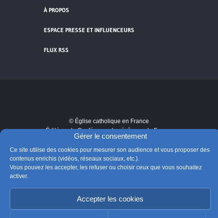
À PROPOS
ESPACE PRESSE ET INFLUENCEURS
FLUX RSS
Cliquez pour accepter les cookies de
vidéos et réseaux sociaux et activer ce
© Église catholique en France
contenu.
Édité par la Conférence des évêques de France
Gérer le consentement
Suivre @Eglisecatho
Ce site utilise des cookies pour mesurer son audience et vous proposer des
contenus enrichis (vidéos, réseaux sociaux, etc.).
Vous pouvez les accepter, les refuser ou choisir ceux que vous souhaitez
activer.
Accepter les cookies