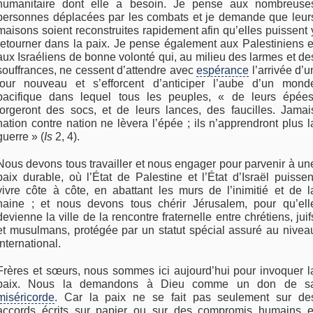
humanitaire dont elle a besoin. Je pense aux nombreuse
personnes déplacées par les combats et je demande que leur
maisons soient reconstruites rapidement afin qu’elles puissent 
retourner dans la paix. Je pense également aux Palestiniens e
aux Israéliens de bonne volonté qui, au milieu des larmes et de
souffrances, ne cessent d’attendre avec
espérance
l’arrivée d’u
jour nouveau et s’efforcent d’anticiper l’aube d’un mond
pacifique dans lequel tous les peuples, « de leurs épées
forgeront des socs, et de leurs lances, des faucilles. Jamai
nation contre nation ne lèvera l’épée ; ils n’apprendront plus l
guerre » (
Is
2, 4).
Nous devons tous travailler et nous engager pour parvenir à un
paix durable, où l’État de Palestine et l’État d’Israël puissen
vivre côte à côte, en abattant les murs de l’inimitié et de l
haine ; et nous devons tous chérir Jérusalem, pour qu’ell
devienne la ville de la rencontre fraternelle entre chrétiens, juif
et musulmans, protégée par un statut spécial assuré au nivea
international.
Frères et sœurs, nous sommes ici aujourd’hui pour invoquer l
paix. Nous la demandons à Dieu comme un don de s
miséricorde
. Car la paix ne se fait pas seulement sur de
accords écrits sur papier ou sur des compromis humains e