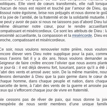
politiques. Elle vient de cœurs transformés, elle naît lorsqu
chacun de nous est rejoint et touché par l’amour de Dieu, qu
dissout notre égoïsme, brise nos préjugés et nous donne le goû
et la joie de l’amitié, de la fraternité et de la solidarité mutuelle. I
ne peut y avoir de paix si nous ne laissons pas d’abord Dieu lui
même désarmer notre cœur, pour le rendre accueillant
compatissant et miséricordieux. Ce sont les attributs de Dieu : l
proximité accueillante, la compassion et la
miséricorde
. Dieu es
proche, compatissant et miséricordieux.
Ce soir, nous voulons renouveler notre prière, nous voulon
encore élever vers Dieu notre supplique pour la paix, comm
nous l’avons fait il y a dix ans. Nous voulons demander a
Seigneur de faire croître encore l’olivier que nous avons plant
ce jour-là : il est déjà devenu fort, luxuriant, parce qu’il a été 
l’abri des vents et arrosé avec soin. De la même manière, nou
devons demander à Dieu que la paix germe dans le cœur d
chaque homme, dans chaque peuple et nation, dans chaqu
parcelle de terre, à l’abri des vents de la guerre et arrosée pa
ceux qui s’efforcent chaque jour de vivre en fraternité.
Ne cessons pas de rêver de paix, qui nous donne la joi
inespérée de nous sentir membres d’une unique famill