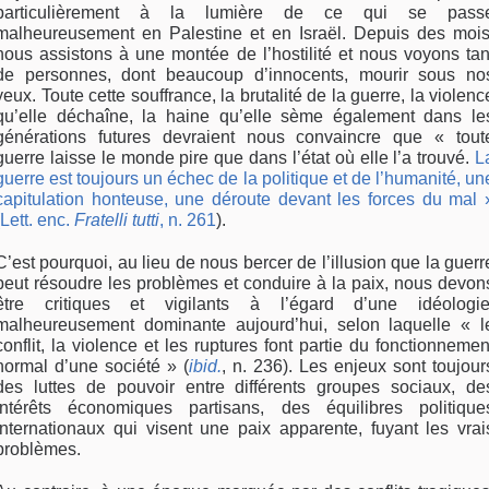
particulièrement à la lumière de ce qui se pass
malheureusement en Palestine et en Israël. Depuis des mois
nous assistons à une montée de l’hostilité et nous voyons tan
de personnes, dont beaucoup d’innocents, mourir sous no
yeux. Toute cette souffrance, la brutalité de la guerre, la violenc
qu’elle déchaîne, la haine qu’elle sème également dans le
générations futures devraient nous convaincre que « tout
guerre laisse le monde pire que dans l’état où elle l’a trouvé.
L
guerre est toujours un échec de la politique et de l’humanité, un
capitulation honteuse, une déroute devant les forces du mal 
(Lett. enc.
Fratelli tutti
, n. 261
).
C’est pourquoi, au lieu de nous bercer de l’illusion que la guerr
peut résoudre les problèmes et conduire à la paix, nous devon
être critiques et vigilants à l’égard d’une idéologie
malheureusement dominante aujourd’hui, selon laquelle « l
conflit, la violence et les ruptures font partie du fonctionnemen
normal d’une société » (
ibid.
, n. 236). Les enjeux sont toujour
des luttes de pouvoir entre différents groupes sociaux, de
intérêts économiques partisans, des équilibres politique
internationaux qui visent une paix apparente, fuyant les vrai
problèmes.