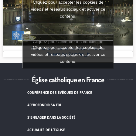
Cliquez pour accepter les cookies de
vidéos et réseaux sociaux et activer ce
contenu.
Cliquez pour accepter les cookies de
Cliquez pour accepter les cookies de
vidéos et réseaux sociaux et activer ce
les derniers tweets de Vatican News
vidéos et réseaux sociaux et activer ce
Tweets by Pontifex_fr
contenu.
contenu.
Église catholique en France
CONFÉRENCE DES ÉVÊQUES DE FRANCE
APPROFONDIR SA FOI
S’ENGAGER DANS LA SOCIÉTÉ
ACTUALITÉ DE L’ÉGLISE