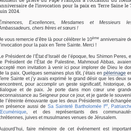
anniversaire de l’invocation pour la paix en Terre Saine le 
juin 2024.
Éminences, Excellences, Mesdames et Messieurs le
Ambassadeurs, chers frères et sœurs !
ème
Je vous remercie d’être là pour célébrer le 10
anniversaire d
l’invocation pour la paix en Terre Sainte. Merci !
Le Président de l’État d’Israël de l’époque, feu Shimon Peres, e
le Président de l’État de Palestine, Mahmoud Abbas, avaien
accepté mon invitation à venir ici pour implorer de Dieu le do
de la paix. Quelques semaines plus tôt, j’étais en
pèlerinage
e
Terre Sainte et j’y avais exprimé le grand désir que les deux s
rencontrent, pour accomplir un geste significatif, historique, d
dialogue et de paix. Je porte dans mon cœur une grand
reconnaissance au Seigneur pour ce jour, et je garde le souveni
de l’étreinte émouvante que les deux Présidents ont échangée
er
en présence aussi de
Sa Sainteté Bartholomée I
, Patriarch
Œcuménique
, et des représentants des communauté
chrétiennes, juives et musulmanes venues de Jérusalem.
Aujourd’hui, faire mémoire de cet événement est important