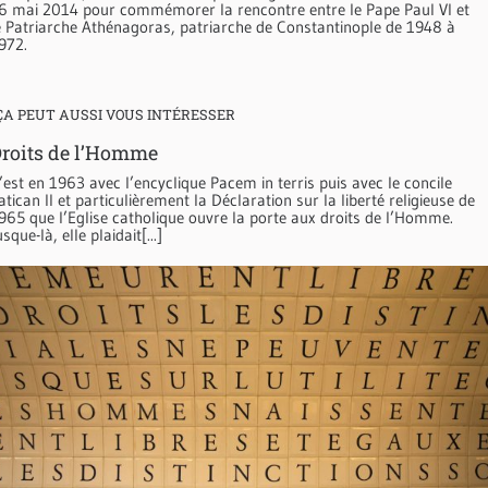
6 mai 2014 pour commémorer la rencontre entre le Pape Paul VI et
e Patriarche Athénagoras, patriarche de Constantinople de 1948 à
972.
ÇA PEUT AUSSI VOUS INTÉRESSER
roits de l’Homme
’est en 1963 avec l’encyclique Pacem in terris puis avec le concile
atican II et particulièrement la Déclaration sur la liberté religieuse de
965 que l’Eglise catholique ouvre la porte aux droits de l’Homme.
usque-là, elle plaidait[...]