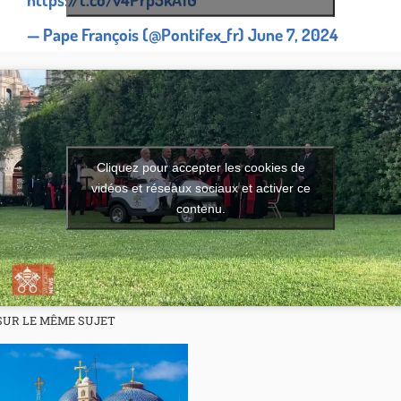
— Pape François (@Pontifex_fr)
June 7, 2024
Cliquez pour accepter les cookies de
vidéos et réseaux sociaux et activer ce
contenu.
SUR LE MÊME SUJET