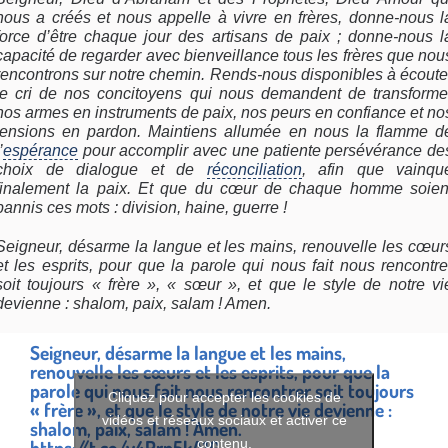
nous a créés et nous appelle à vivre en frères, donne-nous l
force d’être chaque jour des artisans de paix ; donne-nous l
capacité de regarder avec bienveillance tous les frères que nou
rencontrons sur notre chemin. Rends-nous disponibles à écoute
le cri de nos concitoyens qui nous demandent de transforme
nos armes en instruments de paix, nos peurs en confiance et no
tensions en pardon. Maintiens allumée en nous la flamme d
’
espérance
pour accomplir avec une patiente persévérance de
choix de dialogue et de
réconciliation
, afin que vainqu
finalement la paix. Et que du cœur de chaque homme soien
bannis ces mots : division, haine, guerre !
Seigneur, désarme la langue et les mains, renouvelle les cœur
et les esprits, pour que la parole qui nous fait nous rencontre
soit toujours « frère », « sœur », et que le style de notre vi
devienne : shalom, paix, salam ! Amen.
Seigneur, désarme la langue et les mains,
renouvelle les cœurs et les esprits, pour que la
parole qui nous fait nous rencontrer soit toujours
Cliquez pour accepter les cookies de
« frère », et que le style de notre vie devienne :
vidéos et réseaux sociaux et activer ce
shalom, paix, salam ! Amen.
contenu.
https://t.co/v4Prp5kA1G