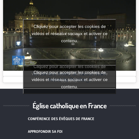
Cliquez pour accepter les cookies de
vidéos et réseaux sociaux et activer ce
contenu.
Cliquez pour accepter les cookies de
Cliquez pour accepter les cookies de
vidéos et réseaux sociaux et activer ce
les derniers tweets de Vatican News
vidéos et réseaux sociaux et activer ce
Tweets by Pontifex_fr
contenu.
contenu.
Église catholique en France
CONFÉRENCE DES ÉVÊQUES DE FRANCE
APPROFONDIR SA FOI