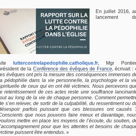
En juillet 2016, a
lancement d
site
luttercontrelapedophilie.catholique.fr
, Mgr Pontier
président de la
Conférence des évêques de France
, écrivait : 
les évêques ont pris la mesure des conséquences immenses d
la pédophilie dans la vie personnelle, la psychologie et la vi
spirituelle de ceux qui en ont été victimes. Nous percevons qu
le retentissement de ces actes reste une souffrance lancinant
tout au long de la vie de chaque personne. Comment permettr
de s’en relever, de sortir de la culpabilité, du ressentiment ou d
désespoir parfois puissant que ces blessures ont causés 
Conscients que nous pouvons faire mieux et davantage, nou
voulons mettre en place les moyens de l’écoute, du soutien, d
l’accompagnement pour que les attentes et besoins de chaqu
victime puissent être entendus
. »