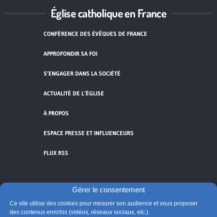
Église catholique en France
CONFÉRENCE DES ÉVÊQUES DE FRANCE
APPROFONDIR SA FOI
S’ENGAGER DANS LA SOCIÉTÉ
ACTUALITÉ DE L’ÉGLISE
À PROPOS
ESPACE PRESSE ET INFLUENCEURS
FLUX RSS
Gérer le consentement
Cliquez pour accepter les cookies de
Ce site utilise des cookies pour mesurer son audience et vous proposer
des contenus enrichis (vidéos, réseaux sociaux, etc.).
vidéos et réseaux sociaux et activer ce