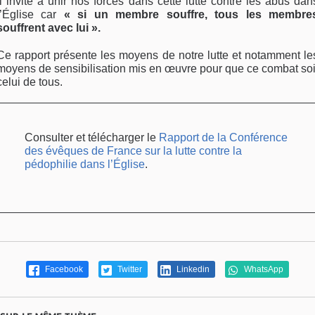
Il invite à unir nos forces dans cette lutte contre les abus dan
l’Église car
« si un membre souffre, tous les membre
souffrent avec lui ».
Ce rapport présente les moyens de notre lutte et notamment le
moyens de sensibilisation mis en œuvre pour que ce combat soi
celui de tous.
Consulter et télécharger le
Rapport de la Conférence
des évêques de France sur la lutte contre la
pédophilie dans l’Église
.
Facebook
Twitter
Linkedin
WhatsApp