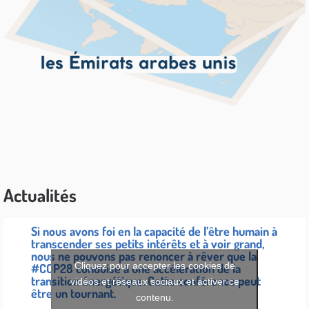
Actualités
Si nous avons foi en la capacité de l’être humain à
transcender ses petits intérêts et à voir grand,
nous ne pouvons pas renoncer à rêver que la
Cliquez pour accepter les cookies de
#COP28
conduise à une accélération de la
transition énergétique. Cette conférence peut
vidéos et réseaux sociaux et activer ce
être un tournant.
contenu.