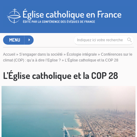
MENU
Accueil
»
S’engager dans la société
»
Écologie intégrale
»
Conférences sur le
climat (COP) : qu’a à dire l’Eglise ?
»
L’Église catholique et la COP 28
L’Église catholique et la COP 28