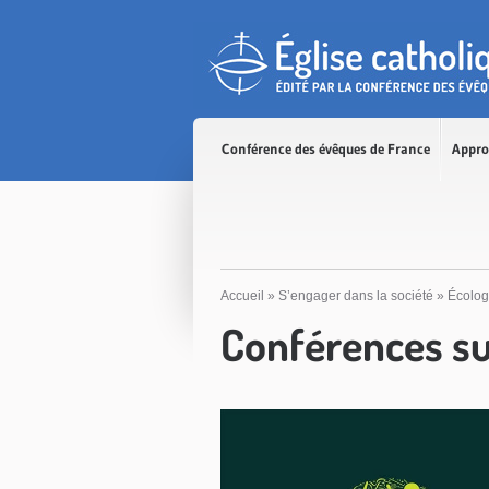
Accès direct au contenu
Accès direct à la recherche
Accès direct au menu
Conférence des évêques de France
Appro
Accueil
»
S’engager dans la société
»
Écolog
Conférences sur 