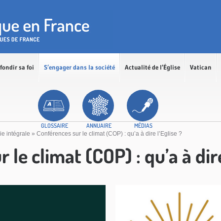
fondir sa foi
S’engager dans la société
Actualité de l’Église
Vatican
GLOSSAIRE
ANNUAIRE
MÉDIAS
ie intégrale
»
Conférences sur le climat (COP) : qu’a à dire l’Eglise ?
le climat (COP) : qu’a à dire