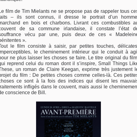
Le film de Tim Mielants ne se propose pas de rappeler tous ce
faits – ils sont connus, il dresse le portrait d’un homme
marchand en bois et charbons. Livrant ces combustibles a
couvent de sa commune irlandaise, il constate l’état d
souffrance vécu par une, puis deux de ces « Madelein
pénitentes ».
Tout le film consiste à saisir, par petites touches, délicates
imperceptibles, le cheminement intérieur qui le conduit à agi
pour ne plus laisser les choses se faire. Le titre original du film
qui reprend celui du roman dont il s’inspire, Small Things Lik
These, un roman de Claire Keegan, exprime très justement l
projet du film : De petites choses comme celles-là. Ces petite
choses ce sont à la fois des indices qui disent les mauvai
traitements infligés dans le couvent, mais aussi le cheminemen
de conscience de Bill.