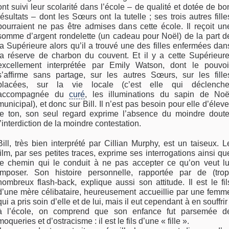
ont suivi leur scolarité dans l’école – de qualité et dotée de bo
résultats – dont les Sœurs ont la tutelle ; ses trois autres fille
pourraient ne pas être admises dans cette école. Il reçoit un
somme d’argent rondelette (un cadeau pour Noël) de la part d
la Supérieure alors qu’il a trouvé une des filles enfermées dan
la réserve de charbon du couvent. Et il y a cette Supérieure
excellement interprétée par Emily Watson, dont le pouvoi
s’affirme sans partage, sur les autres Sœurs, sur les fille
placées, sur la vie locale (c’est elle qui déclenche
accompagnée du
curé
, les illuminations du sapin de Noë
municipal), et donc sur Bill. Il n’est pas besoin pour elle d’éleve
le ton, son seul regard exprime l’absence du moindre doute
l’interdiction de la moindre contestation.
Bill, très bien interprété par Cillian Murphy, est un taiseux. L
film, par ses petites traces, exprime ses interrogations ainsi qu
le chemin qui le conduit à ne pas accepter ce qu’on veut lu
imposer. Son histoire personnelle, rapportée par de (trop
nombreux flash-back, explique aussi son attitude. Il est le fil
d’une mère célibataire, heureusement accueillie par une femm
qui a pris soin d’elle et de lui, mais il eut cependant à en souffrir 
à l’école, on comprend que son enfance fut parsemée d
moqueries et d’ostracisme : il est le fils d’une « fille ».