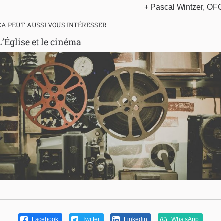
+ Pascal Wintzer, OF
CA PEUT AUSSI VOUS INTÉRESSER
L’Église et le cinéma
Facebook
Twitter
Linkedin
WhatsApp