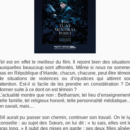
Tel est en effet le meilleur du film. Il rejoint bien des situation
auxquelles beaucoup sont affrontés. Même si nous ne somme
pas en République d’Irlande, chacun, chacune, peut être témoi
de situations de violences ou d’injustices qui attirent so
attention. Est-il si facile de les prendre en considération ? D
donner suite à ce dont on est témoin ?
L’actualité montre que non : Betharram, tel lieu d’enseignement
telle famille, tel religieux honoré, telle personnalité médiatique
on savait, mais…
Bill aurait pu passer son chemin, continuer son travail. On le lu
conseille : au sujet des Sœurs, on lui dit : « tu sais, elles ont l
bras long. » Il subit des mises en garde : ses deux filles aînée