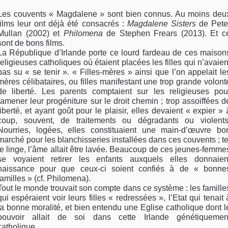
Les couvents « Magdalene » sont bien connus. Au moins deu
films leur ont déjà été consacrés :
Magdalene Sisters
de Pete
Mullan (2002) et
Philomena
de Stephen Frears (2013). Et c
sont de bons films.
La République d’Irlande porte ce lourd fardeau de ces maison
religieuses catholiques où étaient placées les filles qui n’avaien
pas su « se tenir ». « Filles-mères » ainsi que l’on appelait le
mères célibataires, ou filles manifestant une trop grande volont
de liberté. Les parents comptaient sur les religieuses pou
ramener leur progéniture sur le droit chemin ; trop assoiffées d
liberté, et ayant goût pour le plaisir, elles devaient « expier » 
coup, souvent, de traitements ou dégradants ou violents
Nourries, logées, elles constituaient une main-d’œuvre bo
marché pour les blanchisseries installées dans ces couvents ; te
le linge, l’âme allait être lavée. Beaucoup de ces jeunes-femme
se voyaient retirer les enfants auxquels elles donnaien
naissance pour que ceux-ci soient confiés à de « bonne
familles » (cf. Philomena).
Tout le monde trouvait son compte dans ce système : les famille
qui espéraient voir leurs filles « redressées », l’Etat qui tenait 
la bonne moralité, et bien entendu une Eglise catholique dont l
pouvoir allait de soi dans cette Irlande génétiquemen
catholique.