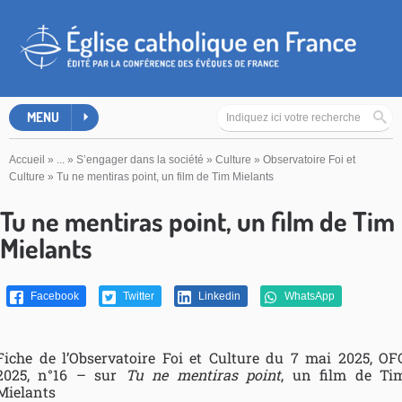
MENU
Accueil
»
...
»
S’engager dans la société
»
Culture
»
Observatoire Foi et
Culture
»
Tu ne mentiras point, un film de Tim Mielants
Tu ne mentiras point, un film de Tim
Mielants
Facebook
Twitter
Linkedin
WhatsApp
Fiche de l’Observatoire Foi et Culture du 7 mai 2025, OF
2025, n°16 – sur
Tu ne mentiras point
, un film de Ti
Mielants