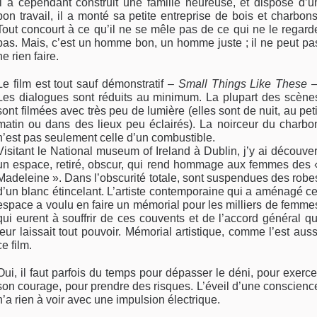
Il a cependant construit une famille heureuse, et dispose d’u
bon travail, il a monté sa petite entreprise de bois et charbons
Tout concourt à ce qu’il ne se mêle pas de ce qui ne le regard
pas. Mais, c’est un homme bon, un homme juste ; il ne peut pa
ne rien faire.
Le film est tout sauf démonstratif –
Small Things Like These
–
Les dialogues sont réduits au minimum. La plupart des scène
sont filmées avec très peu de lumière (elles sont de nuit, au peti
matin ou dans des lieux peu éclairés). La noirceur du charbo
n’est pas seulement celle d’un combustible.
Visitant le National museum of Ireland à Dublin, j’y ai découver
un espace, retiré, obscur, qui rend hommage aux femmes des 
Madeleine ». Dans l’obscurité totale, sont suspendues des robe
d’un blanc étincelant. L’artiste contemporaine qui a aménagé ce
espace a voulu en faire un mémorial pour les milliers de femme
qui eurent à souffrir de ces couvents et de l’accord général qu
leur laissait tout pouvoir. Mémorial artistique, comme l’est auss
ce film.
Oui, il faut parfois du temps pour dépasser le déni, pour exerce
son courage, pour prendre des risques. L’éveil d’une conscienc
n’a rien à voir avec une impulsion électrique.