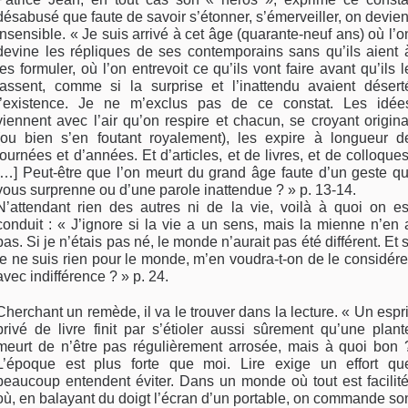
désabusé que faute de savoir s’étonner, s’émerveiller, on devien
insensible. « Je suis arrivé à cet âge (quarante-neuf ans) où l’o
devine les répliques de ses contemporains sans qu’ils aient 
les formuler, où l’on entrevoit ce qu’ils vont faire avant qu’ils l
fassent, comme si la surprise et l’inattendu avaient désert
l’existence. Je ne m’exclus pas de ce constat. Les idée
viennent avec l’air qu’on respire et chacun, se croyant origina
(ou bien s’en foutant royalement), les expire à longueur d
journées et d’années. Et d’articles, et de livres, et de colloques
[…] Peut-être que l’on meurt du grand âge faute d’un geste qu
vous surprenne ou d’une parole inattendue ? » p. 13-14.
N’attendant rien des autres ni de la vie, voilà à quoi on es
conduit : « J’ignore si la vie a un sens, mais la mienne n’en 
pas. Si je n’étais pas né, le monde n’aurait pas été différent. Et s
je ne suis rien pour le monde, m’en voudra-t-on de le considére
avec indifférence ? » p. 24.
Cherchant un remède, il va le trouver dans la lecture. « Un espri
privé de livre finit par s’étioler aussi sûrement qu’une plant
meurt de n’être pas régulièrement arrosée, mais à quoi bon 
L’époque est plus forte que moi. Lire exige un effort qu
beaucoup entendent éviter. Dans un monde où tout est facilité
où, en balayant du doigt l’écran d’un portable, on commande so