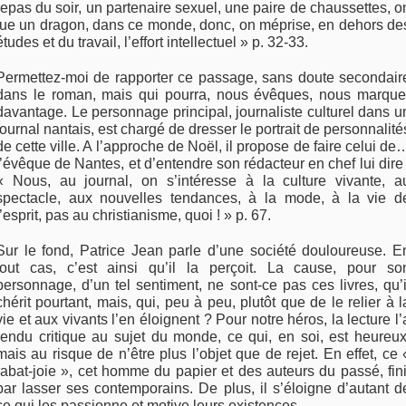
repas du soir, un partenaire sexuel, une paire de chaussettes, o
tue un dragon, dans ce monde, donc, on méprise, en dehors de
études et du travail, l’effort intellectuel » p. 32-33.
Permettez-moi de rapporter ce passage, sans doute secondair
dans le roman, mais qui pourra, nous évêques, nous marque
davantage. Le personnage principal, journaliste culturel dans u
journal nantais, est chargé de dresser le portrait de personnalité
de cette ville. A l’approche de Noël, il propose de faire celui de
l’évêque de Nantes, et d’entendre son rédacteur en chef lui dire 
« Nous, au journal, on s’intéresse à la culture vivante, a
spectacle, aux nouvelles tendances, à la mode, à la vie d
l’esprit, pas au christianisme, quoi ! » p. 67.
Sur le fond, Patrice Jean parle d’une société douloureuse. E
tout cas, c’est ainsi qu’il la perçoit. La cause, pour so
personnage, d’un tel sentiment, ne sont-ce pas ces livres, qu’i
chérit pourtant, mais, qui, peu à peu, plutôt que de le relier à l
vie et aux vivants l’en éloignent ? Pour notre héros, la lecture l’
rendu critique au sujet du monde, ce qui, en soi, est heureux
mais au risque de n’être plus l’objet que de rejet. En effet, ce 
rabat-joie », cet homme du papier et des auteurs du passé, fini
par lasser ses contemporains. De plus, il s’éloigne d’autant d
ce qui les passionne et motive leurs existences.