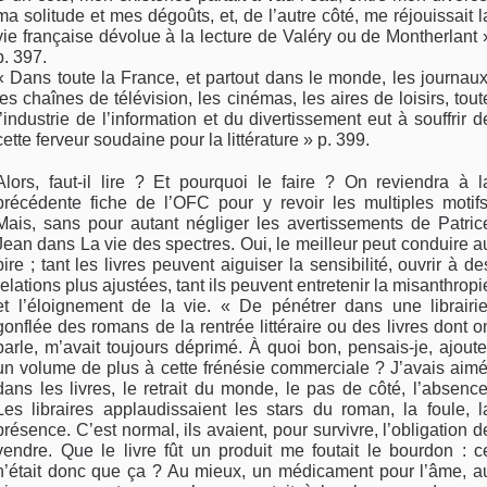
ma solitude et mes dégoûts, et, de l’autre côté, me réjouissait l
vie française dévolue à la lecture de Valéry ou de Montherlant 
p. 397.
« Dans toute la France, et partout dans le monde, les journaux
les chaînes de télévision, les cinémas, les aires de loisirs, tout
l’industrie de l’information et du divertissement eut à souffrir d
cette ferveur soudaine pour la littérature » p. 399.
Alors, faut-il lire ? Et pourquoi le faire ? On reviendra à l
précédente fiche de l’OFC pour y revoir les multiples motifs
Mais, sans pour autant négliger les avertissements de Patric
Jean dans La vie des spectres. Oui, le meilleur peut conduire a
pire ; tant les livres peuvent aiguiser la sensibilité, ouvrir à de
relations plus ajustées, tant ils peuvent entretenir la misanthropi
et l’éloignement de la vie. « De pénétrer dans une librairie
gonflée des romans de la rentrée littéraire ou des livres dont o
parle, m’avait toujours déprimé. À quoi bon, pensais-je, ajoute
un volume de plus à cette frénésie commerciale ? J’avais aimé
dans les livres, le retrait du monde, le pas de côté, l’absence
Les libraires applaudissaient les stars du roman, la foule, l
présence. C’est normal, ils avaient, pour survivre, l’obligation d
vendre. Que le livre fût un produit me foutait le bourdon : c
n’était donc que ça ? Au mieux, un médicament pour l’âme, a