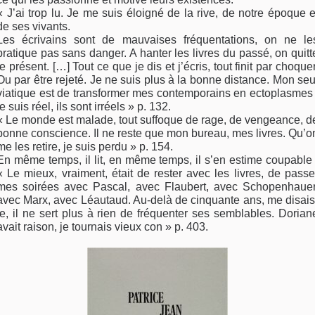
« J’ai trop lu. Je me suis éloigné de la rive, de notre époque e
de ses vivants.
Les écrivains sont de mauvaises fréquentations, on ne le
pratique pas sans danger. A hanter les livres du passé, on quitt
le présent. […] Tout ce que je dis et j’écris, tout finit par choquer
Ou par être rejeté. Je ne suis plus à la bonne distance. Mon seu
viatique est de transformer mes contemporains en ectoplasmes 
je suis réel, ils sont irréels » p. 132.
« Le monde est malade, tout suffoque de rage, de vengeance, d
bonne conscience. Il ne reste que mon bureau, mes livres. Qu’o
me les retire, je suis perdu » p. 154.
En même temps, il lit, en même temps, il s’en estime coupable 
« Le mieux, vraiment, était de rester avec les livres, de passe
mes soirées avec Pascal, avec Flaubert, avec Schopenhauer
avec Marx, avec Léautaud. Au-delà de cinquante ans, me disais
je, il ne sert plus à rien de fréquenter ses semblables. Dorian
avait raison, je tournais vieux con » p. 403.