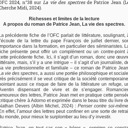
OFC 2024, n°38 sur
La vie des spectres
de Patrice Jean (L
Cherche Midi, 2024).
Richesses et limites de la lecture
A propos du roman de Patrice Jean, La vie des spectres.
La précédente fiche de l’OFC parlait de littérature, soulignant, 
l’écoute de la lettre du pape François de juillet dernier, so
importance dans la formation, en particulier des séminaristes. L
fiche présente peut offrir un complément ou un contre-point 
cette précédente fiche. Ici, il s’agit d’un roman, donc une œuvr
littéraire, mais, s’il y a une intrigue – il s’agit d’un journaliste, d
sa vie professionnelle et familiale – ce roman de Patrice Jean
La vie des spectres
, a aussi une portée philosophique et sociale
très précisément il se veut critique de la société contemporaine
pointant aussi ce risque de faire de la littérature un refuge, u
Aventin dispensant de vivre et de s’engager. Romancier
amoureux des lettres, Patrice Jean met en pratique cette pensé
critique chère à Adorno et exprimée dans le beau titre du livre d
Nathan Devers (Albin Michel, 2024) :
Penser contre soi-mêm
En effet, l’amour des lettres peut confiner en une sorte de retrai
du monde, pour mieux le surplomber au lieu d’y investir.
Patrice Jean, en tout cas son « héros », exprime ce consta