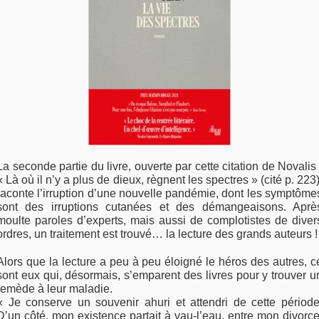
La seconde partie du livre, ouverte par cette citation de Novalis 
« Là où il n’y a plus de dieux, règnent les spectres » (cité p. 223)
raconte l’irruption d’une nouvelle pandémie, dont les symptôme
sont des irruptions cutanées et des démangeaisons. Aprè
moulte paroles d’experts, mais aussi de complotistes de diver
ordres, un traitement est trouvé… la lecture des grands auteurs !
Alors que la lecture a peu à peu éloigné le héros des autres, c
sont eux qui, désormais, s’emparent des livres pour y trouver u
remède à leur maladie.
« Je conserve un souvenir ahuri et attendri de cette période
D’un côté, mon existence partait à vau-l’eau, entre mon divorce