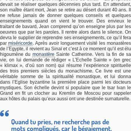
devait se réaliser quelques décennies plus tard. En attendant,
son maître étant mort, Jean se retire au désert durant 40 ans. Il
ne refuse jamais de donner quelques conseils et quelques
enseignements quand on vient le trouver. Des envieux le
traitant de bavard, Jean comprend qu’on enseigne plus par les
oeuvres que par les paroles. Il rentre alors dans le silence. On
devra le supplier de reprendre ses enseignements, ce qu’il fera
par
miséricorde
. Après avoir longuement visité les monastère
de l’Egypte, il revient au Sinaï et c’est à ce moment qu’il est élu
higoumène du
monastère
Sainte Catherine. Vers la fin de s
vie, on lui demande de rédiger « L’Echelle Sainte » (en grec
« klimax », d’où son nom) qui résume l’expérience spirituelle
des trois premiers siècles du monachisme. Ce livre est une
véritable somme de la spiritualité monastique, et lui donna
dans l’Eglise byzantine la première place parmi les docteurs
mystiques. Son échelle devint si populaire que le tsar Ivan le
Grand en fit un clocher au Kremlin de Moscou pour rappeler
aux hôtes du palais qu’eux aussi ont une destinée surnaturelle.
Quand tu pries, ne recherche pas de
mots compliqués, car le bégaiement,