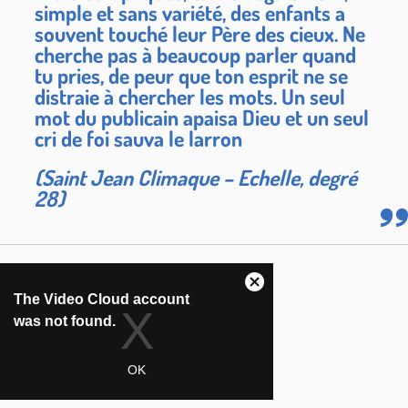
simple et sans variété, des enfants a
souvent touché leur Père des cieux. Ne
cherche pas à beaucoup parler quand
tu pries, de peur que ton esprit ne se
distraie à chercher les mots. Un seul
mot du publicain apaisa Dieu et un seul
cri de foi sauva le larron
(Saint Jean Climaque – Echelle, degré
28)