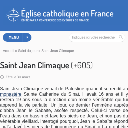
MENU
Accueil
»
Saint du jour
»
Saint Jean Climaque
Saint Jean Climaque
(+605)
Fêté le 30 mars
Saint Jean Climaque venait de Palestine quand il se rendit au
monastère
Sainte Catherine du Sinaï. Il avait 16 ans et il y
restera 19 ans sous la direction d’un moine vénérable qui lui
apprend la vie parfaite. Un jour, ce dernier l’emmène auprès
d’abba Jean le Sabaïte, ascète respecté. Celui-ci verse de
l’eau dans un bassin et lave les pieds de Jean, et non pas du
vénérable vieillard. Interrogé pourquoi, Jean le Sabaïte répond
: »J’ai lavé les pieds de l’higoumène du Sinaï. » La prophétie