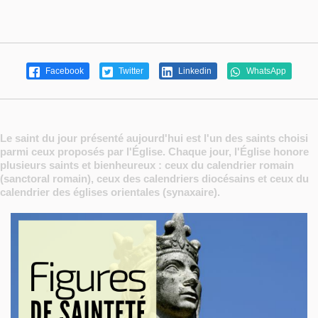
Facebook
Twitter
Linkedin
WhatsApp
Le saint du jour présenté aujourd'hui est l'un des saints choisi
parmi ceux proposés par l'Église. Chaque jour, l'Église honore
plusieurs saints et bienheureux : ceux du calendrier romain
(sanctoral romain), ceux des calendriers diocésains et ceux du
calendrier des églises orientales (synaxaire).