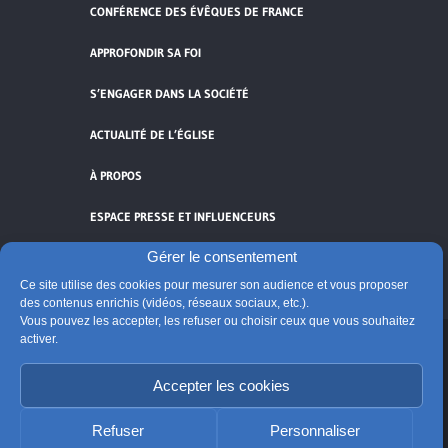
CONFÉRENCE DES ÉVÊQUES DE FRANCE
APPROFONDIR SA FOI
S’ENGAGER DANS LA SOCIÉTÉ
ACTUALITÉ DE L’ÉGLISE
À PROPOS
ESPACE PRESSE ET INFLUENCEURS
Gérer le consentement
FLUX RSS
Ce site utilise des cookies pour mesurer son audience et vous proposer
des contenus enrichis (vidéos, réseaux sociaux, etc.).
Vous pouvez les accepter, les refuser ou choisir ceux que vous souhaitez
activer.
Cliquez pour accepter les cookies de
vidéos et réseaux sociaux et activer ce
Accepter les cookies
© Église catholique en France
contenu.
Édité par la Conférence des évêques de France
Refuser
Personnaliser