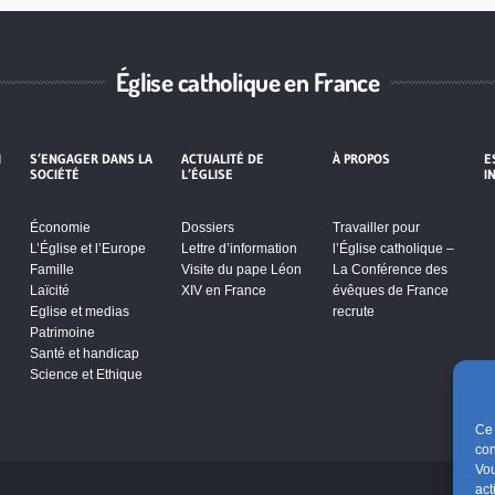
Église catholique en France
I
S’ENGAGER DANS LA
ACTUALITÉ DE
À PROPOS
E
SOCIÉTÉ
L’ÉGLISE
I
Économie
Dossiers
Travailler pour
L’Église et l’Europe
Lettre d’information
l’Église catholique –
Famille
Visite du pape Léon
La Conférence des
Laïcité
XIV en France
évêques de France
Eglise et medias
recrute
Patrimoine
Santé et handicap
Science et Ethique
Ce 
con
Vou
act