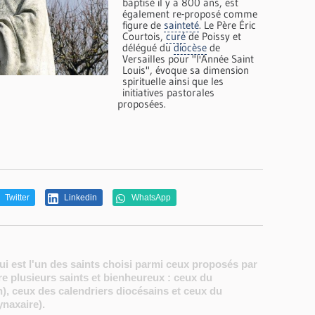
baptisé il y a 800 ans, est
également re-proposé comme
figure de
sainteté
. Le Père Éric
Courtois,
curé
de Poissy et
délégué du
diocèse
de
Versailles pour "l'Année Saint
Louis", évoque sa dimension
spirituelle ainsi que les
initiatives pastorales
proposées.
Twitter
Linkedin
WhatsApp
ui est l'un des saints choisi parmi ceux proposés par
ore plusieurs saints et bienheureux : ceux du
), ceux des calendriers diocésains et ceux du
ynaxaire).