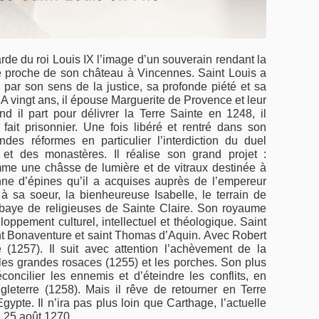
de du roi Louis IX l’image d’un souverain rendant la
ne proche de son château à Vincennes. Saint Louis a
 par son sens de la justice, sa profonde piété et sa
A vingt ans, il épouse Marguerite de Provence et leur
d il part pour délivrer la Terre Sainte en 1248, il
fait prisonnier. Une fois libéré et rentré dans son
des réformes en particulier l’interdiction du duel
x et des monastères. Il réalise son grand projet :
mme une châsse de lumière et de vitraux destinée à
ne d’épines qu’il a acquises auprès de l’empereur
 à sa soeur, la bienheureuse Isabelle, le terrain de
aye de religieuses de Sainte Claire. Son royaume
oppement culturel, intellectuel et théologique. Saint
int Bonaventure et saint Thomas d’Aquin. Avec Robert
(1257). Il suit avec attention l’achèvement de la
les grandes rosaces (1255) et les porches. Son plus
concilier les ennemis et d’éteindre les conflits, en
ngleterre (1258). Mais il rêve de retourner en Terre
Egypte. Il n’ira pas plus loin que Carthage, l’actuelle
e 25 août 1270.