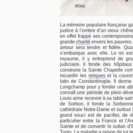
La mémoire populaire française gar
justice à l’ombre d’un vieux chê
en effet frappé ses contemporains
grande
charité
envers les pauvres. 
amour sera tendre et fidèle. Quan
s’embarque avec elle. Le roi est 
royaume, il y entreprend de gran
judiciaire. Il fonde des hôpitau
construire la Sainte Chapelle co
recueillir les
reliques
et la couron
latin de Constantinople. Il donne
Longchamp pour y fonder une abb
connaît une période de plein dével
Louis aime recevoir à sa table sa
de Sorbon, il fonde la Sorbonne 
cathédrale Notre-Dame et surtout 
grand souci est de pacifier, de ré
particulier entre la France et l’A
Sainte et de convertir le sultan d’
Tunis. La maladie a raison de lui l