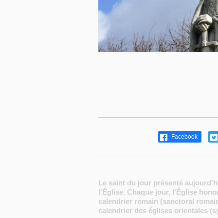
Facebook
Le saint du jour présenté aujourd'h
l'Église. Chaque jour, l'Église hon
calendrier romain (sanctoral romain
calendrier des églises orientales (s