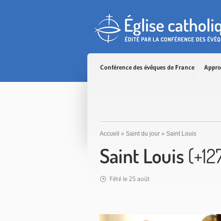
Accès direct au contenu
Accès direct à la recherche
Accès direct au menu
Conférence des évêques de France
Appro
Accueil
»
Saint du jour
»
Saint Louis
Saint Louis
(+12
Fêté le 25 août