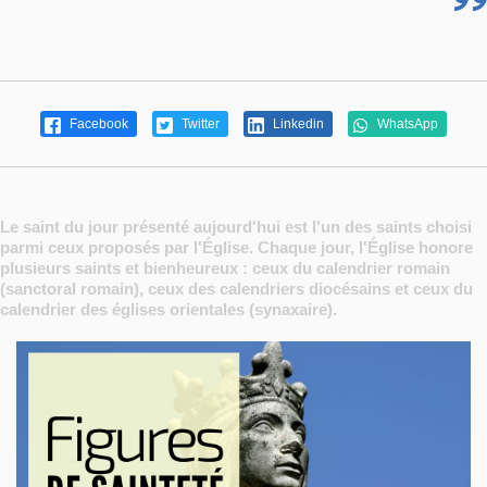
Facebook
Twitter
Linkedin
WhatsApp
Le saint du jour présenté aujourd'hui est l'un des saints choisi
parmi ceux proposés par l'Église. Chaque jour, l'Église honore
plusieurs saints et bienheureux : ceux du calendrier romain
(sanctoral romain), ceux des calendriers diocésains et ceux du
calendrier des églises orientales (synaxaire).