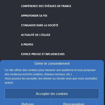
CONFÉRENCE DES ÉVÊQUES DE FRANCE
APPROFONDIR SA FOI
S’ENGAGER DANS LA SOCIÉTÉ
ACTUALITÉ DE L’ÉGLISE
À PROPOS
ESPACE PRESSE ET INFLUENCEURS
Gérer le consentement
FLUX RSS
Ce site utilise des cookies pour mesurer son audience et vous proposer
des contenus enrichis (vidéos, réseaux sociaux, etc.).
Vous pouvez les accepter, les refuser ou choisir ceux que vous souhaitez
activer.
Cliquez pour accepter les cookies de
vidéos et réseaux sociaux et activer ce
Accepter les cookies
© Église catholique en France
contenu.
Édité par la Conférence des évêques de France
Refuser
Personnaliser