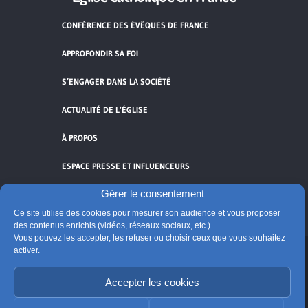
CONFÉRENCE DES ÉVÊQUES DE FRANCE
APPROFONDIR SA FOI
S’ENGAGER DANS LA SOCIÉTÉ
ACTUALITÉ DE L’ÉGLISE
À PROPOS
ESPACE PRESSE ET INFLUENCEURS
Gérer le consentement
FLUX RSS
Ce site utilise des cookies pour mesurer son audience et vous proposer
des contenus enrichis (vidéos, réseaux sociaux, etc.).
Vous pouvez les accepter, les refuser ou choisir ceux que vous souhaitez
activer.
Cliquez pour accepter les cookies de
Accepter les cookies
vidéos et réseaux sociaux et activer ce
© Église catholique en France
contenu.