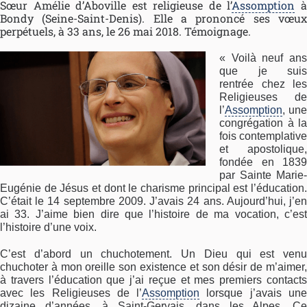
Sœur Amélie d’Aboville est religieuse de l’
Assomption
Bondy (Seine-Saint-Denis). Elle a prononcé ses vœux
perpétuels, à 33 ans, le 26 mai 2018. Témoignage.
« Voilà neuf ans
que je suis
rentrée chez les
Religieuses de
l’
Assomption
, une
congrégation à la
fois contemplative
et apostolique,
fondée en 1839
par Sainte Marie-
Eugénie de Jésus et dont le charisme principal est l’éducation.
C’était le 14 septembre 2009. J’avais 24 ans. Aujourd’hui, j’en
ai 33. J’aime bien dire que l’histoire de ma vocation, c’est
l’histoire d’une voix.
C’est d’abord un chuchotement. Un Dieu qui est venu
chuchoter à mon oreille son existence et son désir de m’aimer,
à travers l’éducation que j’ai reçue et mes premiers contacts
avec les Religieuses de l’
Assomption
lorsque j’avais un
dizaine d’années, à Saint-Gervais, dans les Alpes. Ce