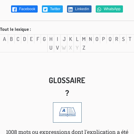
Facebook
Twitter
Linkedin
WhatsApp
Tout le lexique :
A
B
C
D
E
F
G
H
I
J
K
L
M
N
O
P
Q
R
S
T
U
V
W
X
Y
Z
GLOSSAIRE
?
1008 mots ou expressions dont l'explication a été