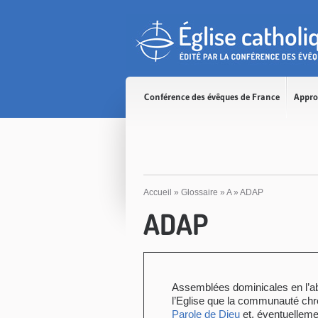
Accès direct au contenu
Accès direct à la recherche
Accès direct au menu
Conférence des évêques de France
Appro
Accueil
»
Glossaire
»
A
»
ADAP
ADAP
Assemblées dominicales en l’ab
l’Eglise que la communauté chréti
Parole de Dieu
et, éventuelleme