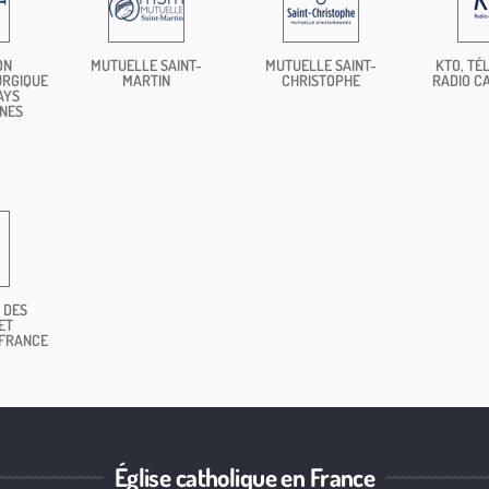
ON
MUTUELLE SAINT-
MUTUELLE SAINT-
KTO, TÉL
URGIQUE
MARTIN
CHRISTOPHE
RADIO C
AYS
NES
 DES
ET
 FRANCE
Église catholique en France