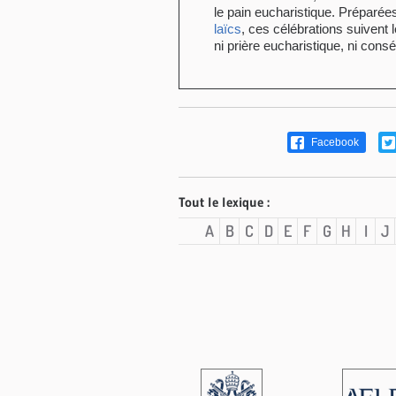
le pain eucharistique. Préparée
laïcs
, ces célébrations suiven
ni prière eucharistique, ni consé
Facebook
Tout le lexique :
A
B
C
D
E
F
G
H
I
J