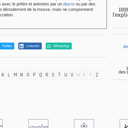
s avec le prêtre et animées par un
diacre
ou par des
100
t le déroulement de la messe, mais ne comprennent
l'expl
cration.
de
Twitter
Linkedin
WhatsApp
des 
K
L
M
N
O
P
Q
R
S
T
U
V
W
X
Y
Z