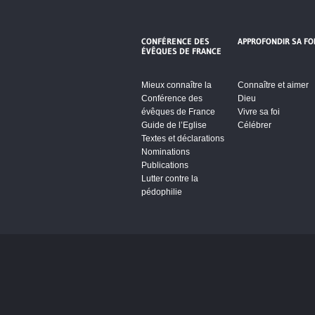
CONFÉRENCE DES
APPROFONDIR SA FO
ÉVÊQUES DE FRANCE
Mieux connaître la
Connaître et aimer
Conférence des
Dieu
évêques de France
Vivre sa foi
Guide de l’Eglise
Célébrer
Textes et déclarations
Nominations
Publications
Lutter contre la
pédophilie
Cliquez pour accepter les cookie
vidéos et réseaux sociaux et activ
contenu.