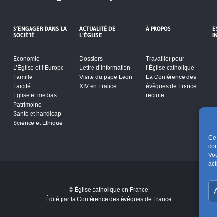
I
S’ENGAGER DANS LA
ACTUALITÉ DE
À PROPOS
E
SOCIÉTÉ
L’ÉGLISE
I
Économie
Dossiers
Travailler pour
L’Église et l’Europe
Lettre d’information
l’Église catholique –
Famille
Visite du pape Léon
La Conférence des
Laïcité
XIV en France
évêques de France
Eglise et medias
recrute
Patrimoine
Santé et handicap
Science et Ethique
Ce 
con
Vou
act
s de
© Église catholique en France
A
er ce
Édité par la Conférence des évêques de France