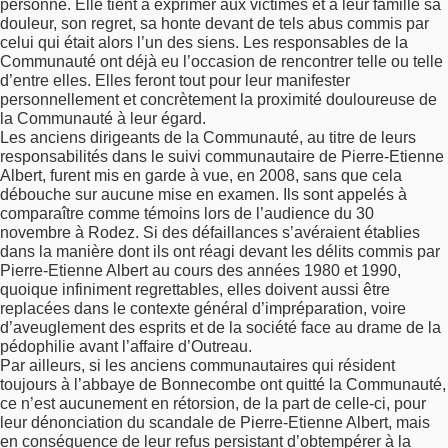
personne. Elle tient à exprimer aux victimes et à leur famille sa
douleur, son regret, sa honte devant de tels abus commis par
celui qui était alors l’un des siens. Les responsables de la
Communauté ont déjà eu l’occasion de rencontrer telle ou telle
d’entre elles. Elles feront tout pour leur manifester
personnellement et concrètement la proximité douloureuse de
la Communauté à leur égard.
Les anciens dirigeants de la Communauté, au titre de leurs
responsabilités dans le suivi communautaire de Pierre-Etienne
Albert, furent mis en garde à vue, en 2008, sans que cela
débouche sur aucune mise en examen. Ils sont appelés à
comparaître comme témoins lors de l’audience du 30
novembre à Rodez. Si des défaillances s’avéraient établies
dans la manière dont ils ont réagi devant les délits commis par
Pierre-Etienne Albert au cours des années 1980 et 1990,
quoique infiniment regrettables, elles doivent aussi être
replacées dans le contexte général d’impréparation, voire
d’aveuglement des esprits et de la société face au drame de la
pédophilie avant l’affaire d’Outreau.
Par ailleurs, si les anciens communautaires qui résident
toujours à l’abbaye de Bonnecombe ont quitté la Communauté,
ce n’est aucunement en rétorsion, de la part de celle-ci, pour
leur dénonciation du scandale de Pierre-Etienne Albert, mais
en conséquence de leur refus persistant d’obtempérer à la