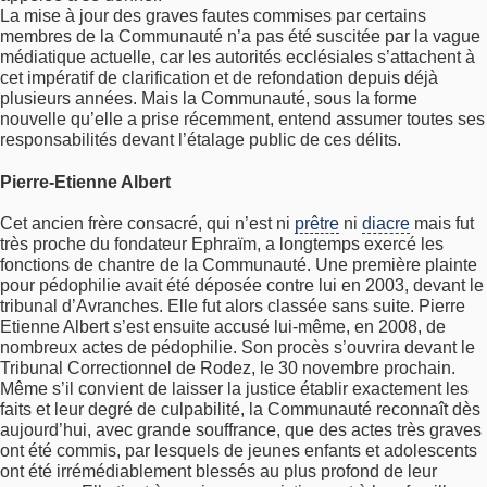
La mise à jour des graves fautes commises par certains
membres de la Communauté n’a pas été suscitée par la vague
médiatique actuelle, car les autorités ecclésiales s’attachent à
cet impératif de clarification et de refondation depuis déjà
plusieurs années. Mais la Communauté, sous la forme
nouvelle qu’elle a prise récemment, entend assumer toutes ses
responsabilités devant l’étalage public de ces délits.
Pierre-Etienne Albert
Cet ancien frère consacré, qui n’est ni
prêtre
ni
diacre
mais fut
très proche du fondateur Ephraïm, a longtemps exercé les
fonctions de chantre de la Communauté. Une première plainte
pour pédophilie avait été déposée contre lui en 2003, devant le
tribunal d’Avranches. Elle fut alors classée sans suite. Pierre
Etienne Albert s’est ensuite accusé lui-même, en 2008, de
nombreux actes de pédophilie. Son procès s’ouvrira devant le
Tribunal Correctionnel de Rodez, le 30 novembre prochain.
Même s’il convient de laisser la justice établir exactement les
faits et leur degré de culpabilité, la Communauté reconnaît dès
aujourd’hui, avec grande souffrance, que des actes très graves
ont été commis, par lesquels de jeunes enfants et adolescents
ont été irrémédiablement blessés au plus profond de leur