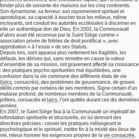
fonder plus de soixante dix maisons sur les cinq continents.
Son dynamisme, sa ferveur, son rayonnement spirituel et
apostolique, sa capacité à toucher tous les milieux, même
incroyants, ont conduit les autorités ecclésiales à discerner en
elle un authentique don de Dieu. En 2002, la Communauté
d’alors avait été reconnue par le Saint Siège comme «
association privée de fidèles de droit pontifical », avec
approbation « à l’essai » de ses Statuts.
Depuis lors, sont apparus plus nettement les fragilités, les
défauts, les dérives qui, sans remettre en cause la valeur
d’ensemble de sa mission, ont gravement affecté sa croissance
: des pratiques psycho-spirituelles mal équilibrées, une
confusion dans la vie commune des différents états de vie
(
laïcs
, consacrés), des problèmes de gouvernance, de graves
délits commis par certains de ses membres. Signe certain d’un
malaise profond, de nombreux membres de la Communauté,
prêtres, consacrés et
laïcs
, l’ont quittée durant ces dix dernières
années.
En 2007, le Saint Siège fixa à la Communauté un impératif de
refondation spirituelle et structurelle, en lui donnant des
directives précises : cesser les pratiques mélangeant le
psychologique et le spirituel, mettre fin à la mixité des lieux de
vie, mieux honorer les exigences propres de la
vie consacrée
,