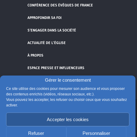
CONFÉRENCE DES ÉVÊQUES DE FRANCE
APPROFONDIR SA FOI
S’ENGAGER DANS LA SOCIÉTÉ
ACTUALITÉ DE L’ÉGLISE
À PROPOS
ESPACE PRESSE ET INFLUENCEURS
Gérer le consentement
FLUX RSS
Ce site utilise des cookies pour mesurer son audience et vous proposer
des contenus enrichis (vidéos, réseaux sociaux, etc.).
Vous pouvez les accepter, les refuser ou choisir ceux que vous souhaitez
activer.
Cliquez pour accepter les cookies de
Accepter les cookies
vidéos et réseaux sociaux et activer ce
© Église catholique en France
contenu.
Édité par la Conférence des évêques de France
Refuser
Personnaliser