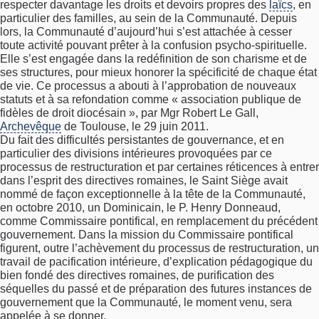
respecter davantage les droits et devoirs propres des
laïcs
, en
particulier des familles, au sein de la Communauté. Depuis
lors, la Communauté d’aujourd’hui s’est attachée à cesser
toute activité pouvant prêter à la confusion psycho-spirituelle.
Elle s’est engagée dans la redéfinition de son charisme et de
ses structures, pour mieux honorer la spécificité de chaque état
de vie. Ce processus a abouti à l’approbation de nouveaux
statuts et à sa refondation comme « association publique de
fidèles de droit diocésain », par Mgr Robert Le Gall,
Archevêque
de Toulouse, le 29 juin 2011.
Du fait des difficultés persistantes de gouvernance, et en
particulier des divisions intérieures provoquées par ce
processus de restructuration et par certaines réticences à entrer
dans l’esprit des directives romaines, le Saint Siège avait
nommé de façon exceptionnelle à la tête de la Communauté,
en octobre 2010, un Dominicain, le P. Henry Donneaud,
comme Commissaire pontifical, en remplacement du précédent
gouvernement. Dans la mission du Commissaire pontifical
figurent, outre l’achèvement du processus de restructuration, un
travail de pacification intérieure, d’explication pédagogique du
bien fondé des directives romaines, de purification des
séquelles du passé et de préparation des futures instances de
gouvernement que la Communauté, le moment venu, sera
appelée à se donner.