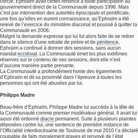
cercle. Ephraïm avait certes renoncé à toute participation au
gouvernement direct de la Communauté depuis 1996. Mais
c’est par intervention des autorités épiscopale et pontificale,
une fois qu’elles en eurent connaissance, qu’Ephraïm a été
relevé de l’exercice du ministère diaconal et poussé à quitter la
Communauté en 2008.
Malgré la demande expresse qui lui fut alors faite de se retirer
dans le silence d’une retraite de prière et de
pénitence
,
Ephraïm a continué à donner des sessions, sans aucun
mandat
ecclésial
. La Communauté émet les plus extrêmes
réserves sur le contenu de ses sessions, dont elle n’est
d’aucune manière partie prenante.
La Communauté a profondément honte des égarements
d’Ephraïm et dit sa proximité dans l’épreuve à toutes les
personnes qui ont été abusées par lui.
Philippe Madre
Beau-frère d’Ephraïm, Philippe Madre lui succéda à la tête de
la Communauté comme premier modérateur général. Il avait lui
aussi été ordonné
diacre
permanent. Suite à plusieurs plaintes
déposées contre lui, une sentence de première instance de
l’Officialité interdiocésaine de Toulouse de mai 2010 l’a déclaré
coupable de faits moralement graves et renvoyé de l’état