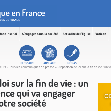
fondir sa foi
S’engager dans la société
Actualité de l’Église
Vatican
GLOSSAIRE
ANNUAIRE
MÉDIAS
ceurs
»
Tous les communiqués de presse
»
Proposition de loi sur la fin de vie : u
oi sur la fin de vie : un
ence qui va engager
tre société