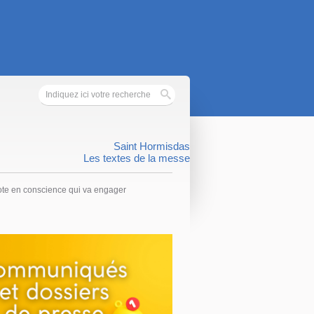
Saint Hormisdas
Les textes de la messe
n vote en conscience qui va engager