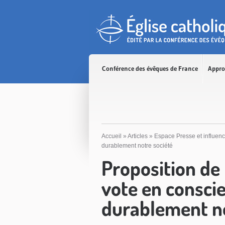
Accès direct au contenu
Accès direct à la recherche
Accès direct au menu
Conférence des évêques de France
Appro
Accueil
»
Articles
»
Espace Presse et influen
durablement notre société
Proposition de l
vote en consci
durablement no