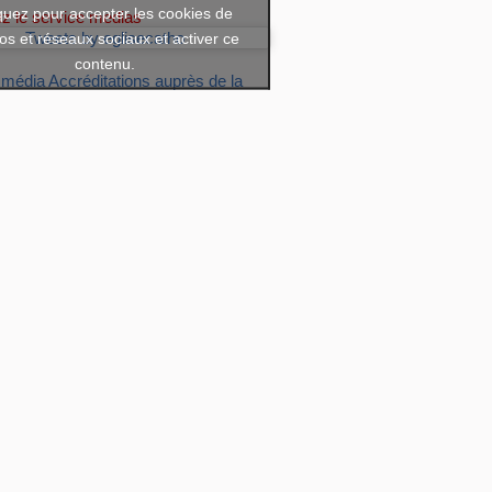
quez pour accepter les cookies de
ez le service medias
os et réseaux sociaux et activer ce
Tweets by eglisecatho
contenu.
 média
Accréditations auprès de la