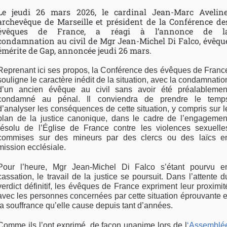
Le jeudi 26 mars 2026, le cardinal Jean-Marc Aveline
archevêque de Marseille et président de la Conférence de
évêques de France, a réagi à l’annonce de l
condamnation au civil de Mgr Jean-Michel Di Falco, évêqu
émérite de Gap, annoncée jeudi 26 mars.
Reprenant ici ses propos, la Conférence des évêques de Franc
souligne le caractère inédit de la situation, avec la condamnatio
d’un ancien évêque au civil sans avoir été préalablemen
condamné au pénal. Il conviendra de prendre le temp
d’analyser les conséquences de cette situation, y compris sur l
plan de la justice canonique, dans le cadre de l’engagemen
résolu de l’Église de France contre les violences sexuelle
commises sur des mineurs par des clercs ou des laïcs e
mission ecclésiale.
Pour l’heure, Mgr Jean-Michel Di Falco s’étant pourvu e
cassation, le travail de la justice se poursuit. Dans l’attente d
verdict définitif, les évêques de France expriment leur proximit
avec les personnes concernées par cette situation éprouvante e
la souffrance qu’elle cause depuis tant d’années.
Comme ils l’ont exprimé, de façon unanime lors de l
‘Assemblé