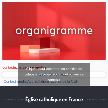
contactez le service medias
Cliquez pour accepter les cookies de
vidéos et réseaux sociaux et activer ce
Tweets by eglisecatho
contenu.
Contact média
Accréditations auprès de la CEF
Église catholique en France