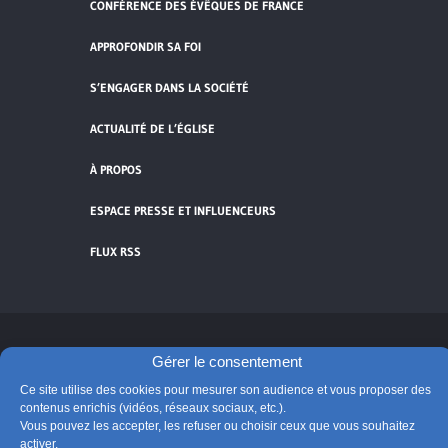
CONFÉRENCE DES ÉVÊQUES DE FRANCE
APPROFONDIR SA FOI
S’ENGAGER DANS LA SOCIÉTÉ
ACTUALITÉ DE L’ÉGLISE
À PROPOS
ESPACE PRESSE ET INFLUENCEURS
FLUX RSS
Cliquez pour accepter les cookies de
Gérer le consentement
vidéos et réseaux sociaux et activer ce
Ce site utilise des cookies pour mesurer son audience et vous proposer des
© Église catholique en France
contenu.
contenus enrichis (vidéos, réseaux sociaux, etc.).
Édité par la Conférence des évêques de France
Vous pouvez les accepter, les refuser ou choisir ceux que vous souhaitez
activer.
Suivre @Eglisecatho