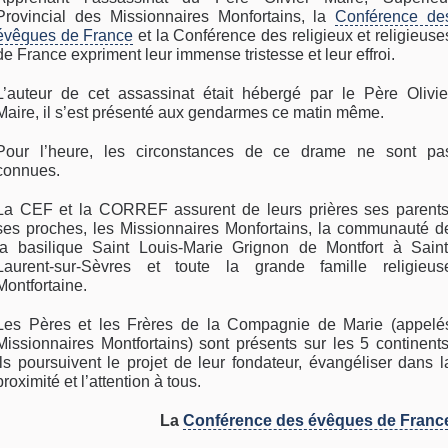
Provincial des Missionnaires Monfortains, la
Conférence de
évêques de France
et la Conférence des religieux et religieuse
de France expriment leur immense tristesse et leur effroi.
L’auteur de cet assassinat était hébergé par le Père Olivie
Maire, il s’est présenté aux gendarmes ce matin même.
Pour l’heure, les circonstances de ce drame ne sont pa
connues.
La CEF et la CORREF assurent de leurs prières ses parents
ses proches, les Missionnaires Monfortains, la communauté d
la basilique Saint Louis-Marie Grignon de Montfort à Saint
Laurent-sur-Sèvres et toute la grande famille religieus
Montfortaine.
Les Pères et les Frères de la Compagnie de Marie (appelé
Missionnaires Montfortains) sont présents sur les 5 continents
Ils poursuivent le projet de leur fondateur, évangéliser dans l
proximité et l’attention à tous.
La
Conférence des évêques de Franc