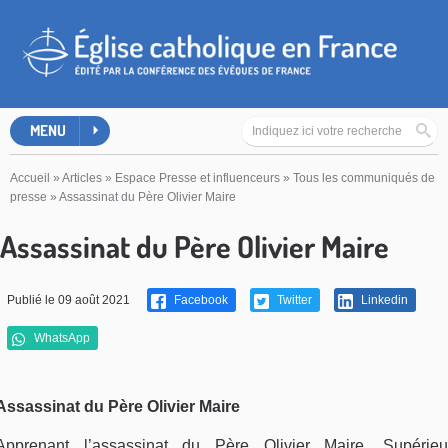
MENU
Accueil
»
Articles
»
Espace Presse et influenceurs
»
Tous les communiqués de
presse
»
Assassinat du Père Olivier Maire
Assassinat du Père Olivier Maire
Publié le 09 août 2021
Facebook
Twitter
Linkedin
WhatsApp
Assassinat du Père Olivier Maire
Apprenant l’assassinat du Père Olivier Maire, Supérieu