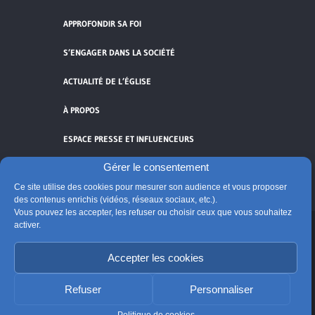
APPROFONDIR SA FOI
S’ENGAGER DANS LA SOCIÉTÉ
ACTUALITÉ DE L’ÉGLISE
À PROPOS
ESPACE PRESSE ET INFLUENCEURS
Gérer le consentement
FLUX RSS
Ce site utilise des cookies pour mesurer son audience et vous proposer
des contenus enrichis (vidéos, réseaux sociaux, etc.).
Vous pouvez les accepter, les refuser ou choisir ceux que vous souhaitez
activer.
Cliquez pour accepter les cookies de
Accepter les cookies
vidéos et réseaux sociaux et activer ce
© Église catholique en France
contenu.
Édité par la Conférence des évêques de France
Refuser
Personnaliser
Suivre @Eglisecatho