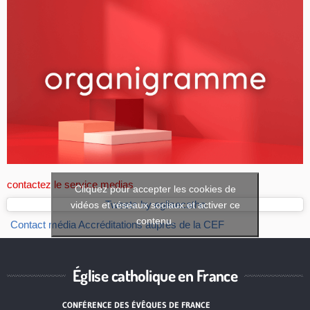
contactez le service medias
Cliquez pour accepter les cookies de
vidéos et réseaux sociaux et activer ce
Tweets by eglisecatho
contenu.
Contact média
Accréditations auprès de la CEF
Église catholique en France
CONFÉRENCE DES ÉVÊQUES DE FRANCE