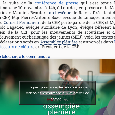
 la suite de la
conférence de presse
qui s’est tenue 
imanche 10 novembre à 14h, à Lourdes, en présence de M
ric de Moulins-Beaufort,
archevêque
de Reims, Président 
a CEF, Mgr Pierre-Antoine Bozo, évêque de Limoges, memb
du
Conseil Permanent
de la CEF, porte-parole de la CEF, et M
oïc Lagadec, évêque auxiliaire de Lyon, évêque référent 
ein de la CEF pour les mouvements de scoutisme et 
ouvement eucharistique des jeunes (MEJ), voici les textes 
éclarations votés en
Assemblée plénière
et annoncés dans
iscours de clôture
du Président de la CEF.
e télécharge le communiqué
Cliquez pour accepter les cookies de
vidéos et réseaux sociaux et activer ce
contenu.