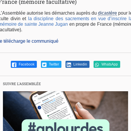
France (mémoire facultative)
L’Assemblée autorise les démarches auprès du
dicastère
pour l
culte divin et
la discipline des sacrements en vue d’inscrire l
mémoire de sainte Jeanne Jugan
en propre de France (mémoir
facultative).
je télécharge le communiqué
Facebook
Twitter
Linkedin
WhatsApp
SUIVRE L'ASSEMBLÉE