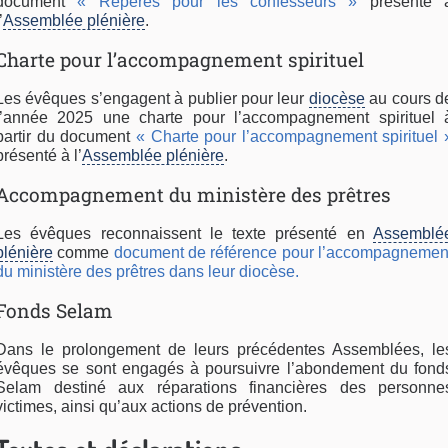
document
« Repères pour les confesseurs »
présenté 
’
Assemblée plénière
.
Charte pour l’accompagnement spirituel
Les évêques s’engagent à publier pour leur
diocèse
au cours d
l’année 2025 une charte pour l’accompagnement spirituel 
partir du document
« Charte pour l’accompagnement spirituel 
présenté à l’
Assemblée plénière
.
Accompagnement du ministère des prêtres
Les évêques reconnaissent le texte présenté en
Assemblé
plénière
comme
document de référence pour l’accompagnemen
du ministère des prêtres dans leur diocèse.
Fonds Selam
Dans le prolongement de leurs précédentes Assemblées, le
évêques se sont engagés à poursuivre l’abondement du fond
Selam destiné aux réparations financières des personne
victimes, ainsi qu’aux actions de prévention.