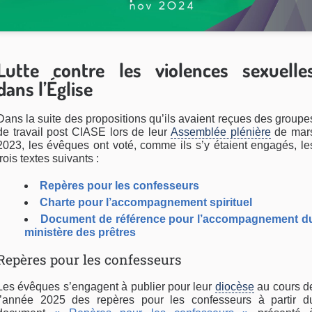
Lutte contre les violences sexuelle
dans l’Église
Dans la suite des propositions qu’ils avaient reçues des groupe
de travail post CIASE lors de leur
Assemblée plénière
de mar
2023, les évêques ont voté, comme ils s’y étaient engagés, le
trois textes suivants :
Repères pour les confesseurs
Charte pour l’accompagnement spirituel
Document de référence pour l’accompagnement d
ministère des prêtres
Repères pour les confesseurs
Les évêques s’engagent à publier pour leur
diocèse
au cours d
l’année 2025 des repères pour les confesseurs à partir d