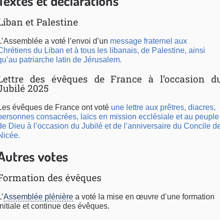
Textes et déclarations
Liban et Palestine
L’Assemblée a voté l’envoi d’un
message fraternel aux
Chrétiens du Liban et à tous les libanais, de Palestine, ainsi
qu’au patriarche latin de Jérusalem.
Lettre des évêques de France à l’occasion d
Jubilé 2025
Les évêques de France ont voté
une lettre aux prêtres, diacres,
personnes consacrées, laïcs en mission ecclésiale et au peuple
de Dieu à l’occasion du Jubilé et de l’anniversaire du Concile d
Nicée.
Autres votes
Formation des évêques
L’
Assemblée plénière
a voté la mise en œuvre d’une formation
initiale et continue des évêques.