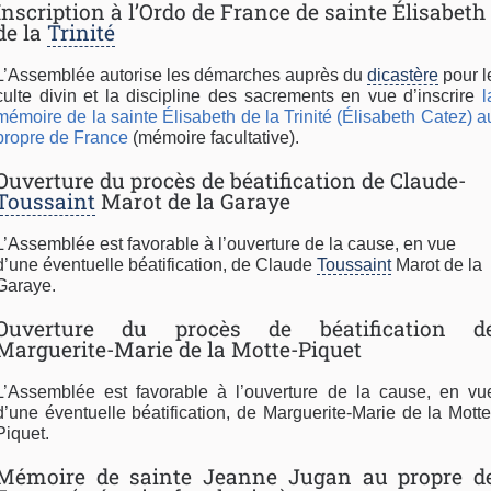
Inscription à l’Ordo de France de sainte Élisabeth
de la
Trinité
L’Assemblée autorise les démarches auprès du
dicastère
pour l
culte divin et la discipline des sacrements en vue d’inscrire
l
mémoire de la sainte Élisabeth de la Trinité (Élisabeth Catez) a
propre de France
(mémoire facultative).
Ouverture du procès de béatification de Claude-
Toussaint
Marot de la Garaye
L’Assemblée est favorable à l’ouverture de la cause, en vue
d’une éventuelle béatification, de Claude
Toussaint
Marot de la
Garaye.
Ouverture du procès de béatification d
Marguerite-Marie de la Motte-Piquet
L’Assemblée est favorable à l’ouverture de la cause, en vu
d’une éventuelle béatification, de Marguerite-Marie de la Motte
Piquet.
Mémoire de sainte Jeanne Jugan au propre d