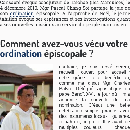
Consacré évêque coadjuteur de Taiohae (Iles Marquises) le
4 décembre 2010, Mgr Pascal Chang-Soi partage la joie de
son
ordination
épiscopale. A l’approche de Noël, le jeune
tahitien évoque ses espérances et ses interrogations quant
à ses nouvelles missions au service du peuple marquisien.
Comment avez-vous vécu votre
ordination
épiscopale ?
contraire, je suis resté serein,
recueilli, ouvert pour accueillir
cette grâce, cette bénédiction,
comme me disait Mgr Charles
Balvo, Délégué apostolique du
pape Benoît XVI, le jour où il m’a
annoncé la nouvelle de ma
nomination. C’était une belle
célébration simple, priante, avec
des instruments locaux : guitares,
« pahu », « pu ». Il y avait de
multiples couleurs : chaque