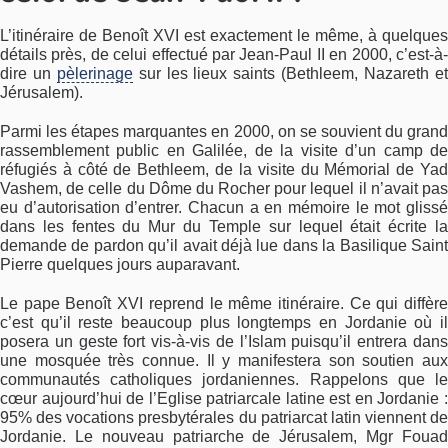
L’itinéraire de Benoît XVI est exactement le même, à quelques
détails près, de celui effectué par Jean-Paul II en 2000, c’est-à-
dire un
pèlerinage
sur les lieux saints (Bethleem, Nazareth e
Jérusalem).
Parmi les étapes marquantes en 2000, on se souvient du grand
rassemblement public en Galilée, de la visite d’un camp de
réfugiés à côté de Bethleem, de la visite du Mémorial de Yad
Vashem, de celle du Dôme du Rocher pour lequel il n’avait pas
eu d’autorisation d’entrer. Chacun a en mémoire le mot glissé
dans les fentes du Mur du Temple sur lequel était écrite la
demande de pardon qu’il avait déjà lue dans la Basilique Saint
Pierre quelques jours auparavant.
Le pape Benoît XVI reprend le même itinéraire. Ce qui diffère
c’est qu’il reste beaucoup plus longtemps en Jordanie où il
posera un geste fort vis-à-vis de l’Islam puisqu’il entrera dans
une mosquée très connue. Il y manifestera son soutien aux
communautés catholiques jordaniennes. Rappelons que le
cœur aujourd’hui de l’Eglise patriarcale latine est en Jordanie
95% des vocations presbytérales du patriarcat latin viennent de
Jordanie. Le nouveau patriarche de Jérusalem, Mgr Fouad