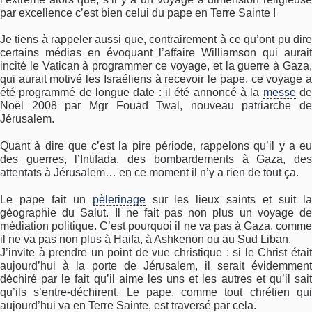
par excellence c’est bien celui du pape en Terre Sainte !
Je tiens à rappeler aussi que, contrairement à ce qu’ont pu dire
certains médias en évoquant l’affaire Williamson qui aurait
incité le Vatican à programmer ce voyage, et la guerre à Gaza,
qui aurait motivé les Israéliens à recevoir le pape, ce voyage a
été programmé de longue date : il été annoncé à la
messe
d
Noël 2008 par Mgr Fouad Twal, nouveau patriarche de
Jérusalem.
Quant à dire que c’est la pire période, rappelons qu’il y a eu
des guerres, l’Intifada, des bombardements à Gaza, des
attentats à Jérusalem… en ce moment il n’y a rien de tout ça.
Le pape fait un
pèlerinage
sur les lieux saints et suit l
géographie du Salut. Il ne fait pas non plus un voyage de
médiation politique. C’est pourquoi il ne va pas à Gaza, comme
il ne va pas non plus à Haifa, à Ashkenon ou au Sud Liban.
J’invite à prendre un point de vue christique : si le Christ était
aujourd’hui à la porte de Jérusalem, il serait évidemment
déchiré par le fait qu’il aime les uns et les autres et qu’il sait
qu’ils s’entre-déchirent. Le pape, comme tout chrétien qui
aujourd’hui va en Terre Sainte, est traversé par cela.