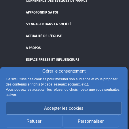
CONFÉRENCE DES ÉVÊQUES DE FRANCE
APPROFONDIR SA FOI
S’ENGAGER DANS LA SOCIÉTÉ
ACTUALITÉ DE L’ÉGLISE
À PROPOS
ESPACE PRESSE ET INFLUENCEURS
Gérer le consentement
FLUX RSS
Ce site utilise des cookies pour mesurer son audience et vous proposer
des contenus enrichis (vidéos, réseaux sociaux, etc.).
Vous pouvez les accepter, les refuser ou choisir ceux que vous souhaitez
activer.
Cliquez pour accepter les cookies de
vidéos et réseaux sociaux et activer ce
Accepter les cookies
© Église catholique en France
contenu.
Édité par la Conférence des évêques de France
Refuser
Personnaliser
Suivre @Eglisecatho