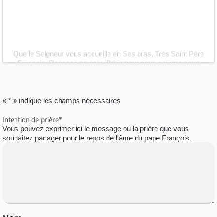
Que le Seigneur vous accueille en Ses bras, Très Saint Père
François. Reposez en paix. Priez pour nous comme nous
prierons pour vous. Amen
- Oli.
«
*
» indique les champs nécessaires
Intention de prière
*
Vous pouvez exprimer ici le message ou la prière que vous
souhaitez partager pour le repos de l'âme du pape François.