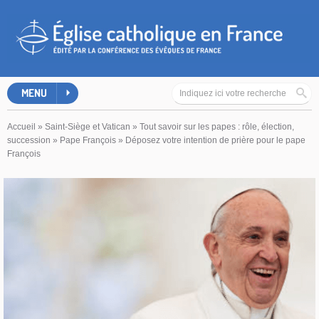
MENU
Accueil
»
Saint-Siège et Vatican
»
Tout savoir sur les papes : rôle, élection,
succession
»
Pape François
»
Déposez votre intention de prière pour le pape
François