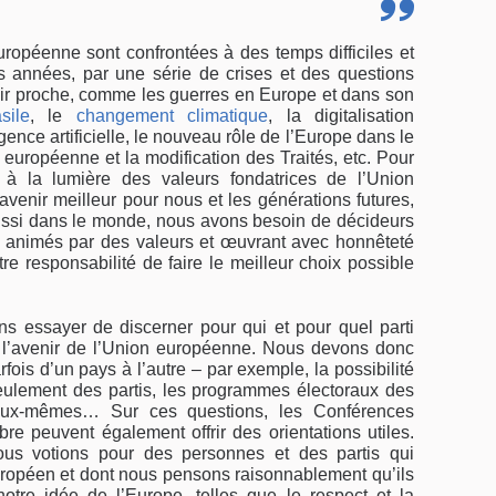
uropéenne sont confrontées à des temps difficiles et
es années, par une série de crises et des questions
nir proche, comme les guerres en Europe et dans son
sile
, le
changement climatique
, la digitalisation
lligence artificielle, le nouveau rôle de l’Europe dans le
européenne et la modification des Traités, etc. Pour
 à la lumière des valeurs fondatrices de l’Union
venir meilleur pour nous et les générations futures,
ssi dans le monde, nous avons besoin de décideurs
, animés par des valeurs et œuvrant avec honnêteté
re responsabilité de faire le meilleur choix possible
ns essayer de discerner pour qui et pour quel parti
 l’avenir de l’Union européenne. Nous devons donc
rfois d’un pays à l’autre – par exemple, la possibilité
eulement des partis, les programmes électoraux des
ts eux-mêmes… Sur ces questions, les Conférences
e peuvent également offrir des orientations utiles.
nous votions pour des personnes et des partis qui
européen et dont nous pensons raisonnablement qu’ils
otre idée de l’Europe, telles que le respect et la