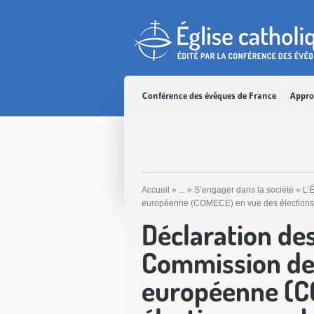
Accès direct au contenu
Accès direct à la recherche
Accès direct au menu
Conférence des évêques de France
Appro
Accueil
»
...
»
S’engager dans la société
»
L’É
européenne (COMECE) en vue des élections
Déclaration de
Commission des
européenne (C