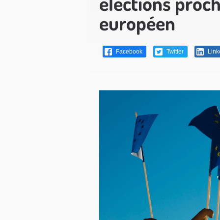
élections proc
européen
Facebook
Twitter
Link