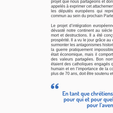
projet que nous partageons et do
appelés à exprimer cet attachemen
les députés européens qui repr
commun au sein du prochain Parl
Le projet d’intégration europée
dévasté notre continent au siècle
mort et destructions. Il a été conçu
prospérité. Il a vu le jour grâce a
surmonter les antagonismes histor
la guerre pratiquement impossible 
était économique, mais il comport
des valeurs partagées. Bon nom
étaient des catholiques engagés q
humain et en l’importance de la c
plus de 70 ans, doit être soutenu et
En tant que chrétien
pour qui et pour que
pour l’ave