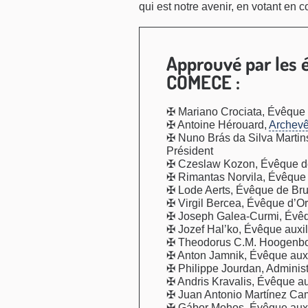
qui est notre avenir, en votant en 
Approuvé par les 
COMECE :
✠ Mariano Crociata, Évêque de
✠ Antoine Hérouard,
Archev
✠ Nuno Brás da Silva Martins
Président
✠ Czeslaw Kozon, Évêque de
✠ Rimantas Norvila, Évêque d
✠ Lode Aerts, Évêque de Bru
✠ Virgil Bercea, Évêque d’
✠ Joseph Galea-Curmi, Évêqu
✠ Jozef Hal’ko, Évêque auxil
✠ Theodorus C.M. Hoogenboo
✠ Anton Jamnik, Évêque auxil
✠ Philippe Jourdan, Administ
✠ Andris Kravalis, Évêque aux
✠ Juan Antonio Martínez Cam
✠ Gábor Mohos, Évêque auxi