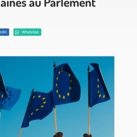
haines au Parlement
edin
WhatsApp