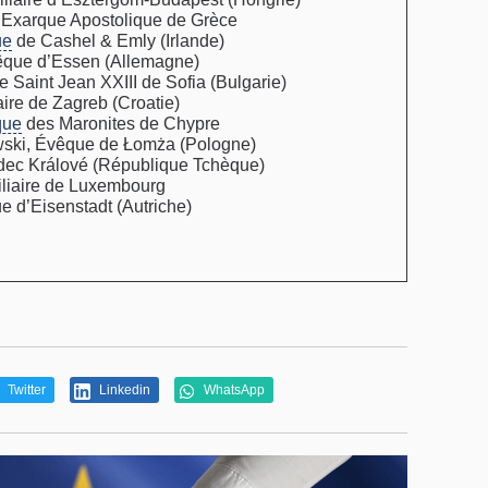
, Exarque Apostolique de Grèce
ue
de Cashel & Emly (Irlande)
êque d’Essen (Allemagne)
 Saint Jean XXIII de Sofia (Bulgarie)
ire de Zagreb (Croatie)
que
des Maronites de Chypre
ski, Évêque de Łomża (Pologne)
dec Králové (République Tchèque)
liaire de Luxembourg
e d’Eisenstadt (Autriche)
Twitter
Linkedin
WhatsApp