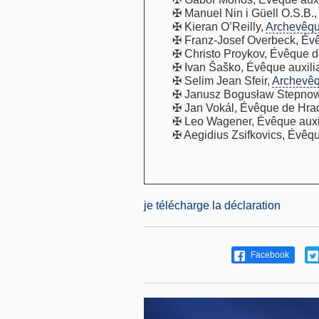
✠ Manuel Nin i Güell O.S.B.
✠ Kieran O’Reilly,
Archevêq
✠ Franz-Josef Overbeck, Év
✠ Christo Proykov, Évêque de
✠ Ivan Šaško, Évêque auxilia
✠ Selim Jean Sfeir,
Archevê
✠ Janusz Bogusław Stepnow
✠ Jan Vokál, Évêque de Hra
✠ Leo Wagener, Évêque auxi
✠ Aegidius Zsifkovics, Évêqu
je télécharge la déclaration
Facebook