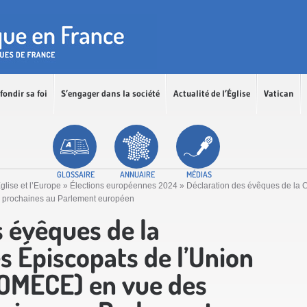
fondir sa foi
S’engager dans la société
Actualité de l’Église
Vatican
GLOSSAIRE
ANNUAIRE
MÉDIAS
glise et l’Europe
»
Élections européennes 2024
»
Déclaration des évêques de la 
 prochaines au Parlement européen
s évêques de la
 Épiscopats de l’Union
OMECE) en vue des