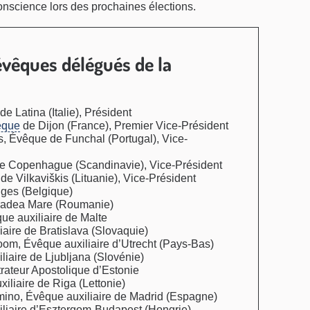
conscience lors des prochaines élections.
évêques délégués de la
 Latina (Italie), Président
êque
de Dijon (France), Premier Vice-Président
, Évêque de Funchal (Portugal), Vice-
 Copenhague (Scandinavie), Vice-Président
e Vilkaviškis (Lituanie), Vice-Président
ges (Belgique)
Oradea Mare (Roumanie)
e auxiliaire de Malte
iaire de Bratislava (Slovaquie)
m, Évêque auxiliaire d’Utrecht (Pays-Bas)
iaire de Ljubljana (Slovénie)
rateur Apostolique d’Estonie
iliaire de Riga (Lettonie)
ino, Évêque auxiliaire de Madrid (Espagne)
liaire d’Esztergom-Budapest (Hongrie)