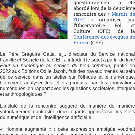
questionnement a été
abordé lors de la deuxième
rencontre des «
Mardis de
l’OFC
» organisée par
l’Observatoire Foi et
Culture (OFC) de la
Conférence des évêques de
France
(CEF).
Le Père Grégoire Catta, s.j., directeur du Service national
Famille et Société de la CEF, a introduit le sujet à partir du livre
Pour un numérique au service du bien commun,
publié e
2022 aux Editions Odile Jacob, fruit des travaux menés au sein
de ce service dans un atelier sur l’éthique et le numérique.
Comment analyser les effets produits par les innovations
numériques, en rapport avec les questions sociétales, éthiques
et anthropologiques ?
L’intitulé de la rencontre suggère de manière de manière
volontairement contrastée deux regards opposés sur les effets
du numérique et de l’intelligence artificielle :
« Homme augmenté » : cette expression ambigüe voudrait
renvoyer, par un jeu de mots, aux bénéfices qu’un « bon »