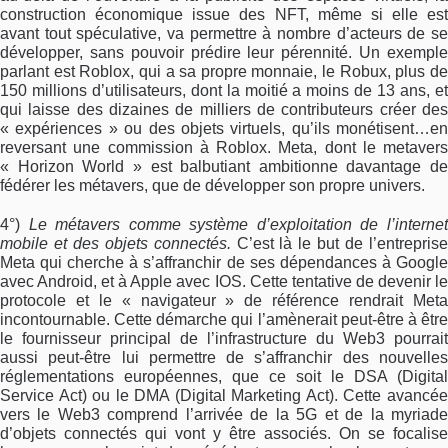
construction économique issue des NFT, même si elle est
avant tout spéculative, va permettre à nombre d’acteurs de se
développer, sans pouvoir prédire leur pérennité. Un exemple
parlant est Roblox, qui a sa propre monnaie, le Robux, plus de
150 millions d’utilisateurs, dont la moitié a moins de 13 ans, et
qui laisse des dizaines de milliers de contributeurs créer des
« expériences » ou des objets virtuels, qu’ils monétisent…en
reversant une commission à Roblox. Meta, dont le metavers
« Horizon World » est balbutiant ambitionne davantage de
fédérer les métavers, que de développer son propre univers.
4°)
Le métavers comme système d’exploitation de l’interne
mobile et des objets connectés.
C’est là le but de l’entrepris
Meta qui cherche à s’affranchir de ses dépendances à Google
avec Android, et à Apple avec IOS. Cette tentative de devenir le
protocole et le « navigateur » de référence rendrait Meta
incontournable. Cette démarche qui l’amènerait peut-être à être
le fournisseur principal de l’infrastructure du Web3 pourrait
aussi peut-être lui permettre de s’affranchir des nouvelles
réglementations européennes, que ce soit le DSA (Digital
Service Act) ou le DMA (Digital Marketing Act). Cette avancée
vers le Web3 comprend l’arrivée de la 5G et de la myriade
d’objets connectés qui vont y être associés. On se focalise