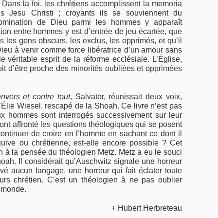
« Dans la foi, les chrétiens accomplissent la memoria
nis Jesu Christi ; croyants ils se souviennent du
omination de Dieu parmi les hommes y apparaît
tion entre hommes y est d’entrée de jeu écartée, que
les gens obscurs, les exclus, les opprimés, et qu’il
Dieu à venir comme force libératrice d’un amour sans
e véritable esprit de la réforme ecclésiale. L’Église,
it d’être proche des minorités oubliées et opprimées
nvers et contre tout
, Salvator, réunissait deux voix,
d’Élie Wiesel, rescapé de la Shoah. Ce livre n’est pas
ux hommes sont interrogés successivement sur leur
 ont affronté les questions théologiques qui se posent
ntinuer de croire en l’homme en sachant ce dont il
 juive ou chrétienne, est-elle encore possible ? Cet
n à la pensée du théologien Metz. Metz a eu le souci
oah. Il considérait qu’Auschwitz signale une horreur
uvé aucun langage, une horreur qui fait éclater toute
urs chrétien. C’est un théologien à ne pas oublier
e monde.
+ Hubert Herbreteau