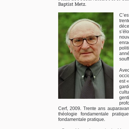
Baptist Metz.
C’es
tren
déce
s’él
nouv
enra
poli
anné
souf
Avec
occi
est 
gar
cult
gent
prof
Cerf, 2009. Trente ans auparavant
théologie fondamentale pratiqu
fondamentale pratique.