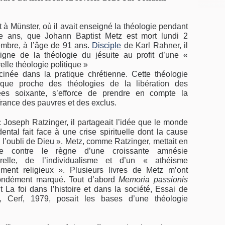
t à Münster, où il avait enseigné la théologie pendant
te ans, que Johann Baptist Metz est mort lundi 2
mbre, à l’âge de 91 ans.
Disciple
de Karl Rahner, il
oigne de la théologie du jésuite au profit d’une «
elle théologie politique »
cinée dans la pratique chrétienne. Cette théologie
tique proche des théologies de la libération des
es soixante, s’efforce de prendre en compte la
france des pauvres et des exclus.
 Joseph Ratzinger, il partageait l’idée que le monde
dental fait face à une crise spirituelle dont la cause
« l’oubli de Dieu ». Metz, comme Ratzinger, mettait en
de contre le règne d’une croissante amnésie
urelle, de l’individualisme et d’un « athéisme
iment religieux ». Plusieurs livres de Metz m’ont
ondément marqué. Tout d’abord
Memoria passionis
 La foi dans l’histoire et dans la société, Essai de
e, Cerf, 1979, posait les bases d’une théologie