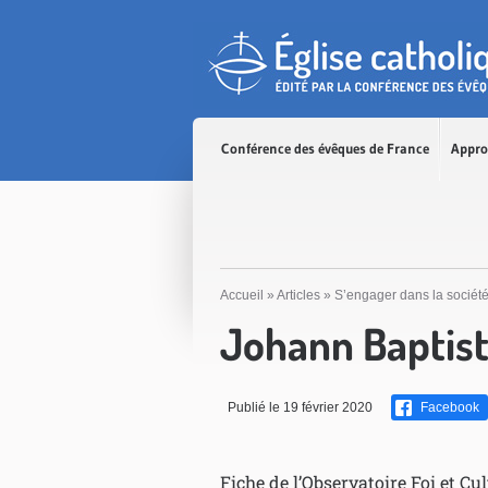
Accès direct au contenu
Accès direct à la recherche
Accès direct au menu
Conférence des évêques de France
Appro
Accueil
»
Articles
»
S’engager dans la sociét
Johann Baptist
Publié le 19 février 2020
Facebook
Fiche de l’Observatoire Foi et C