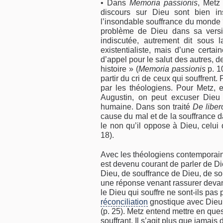
• Dans
Memoria passionis
, Metz
discours sur Dieu sont bien in
l’insondable souffrance du monde ? 
problème de Dieu dans sa versio
indiscutée, autrement dit sous
existentialiste, mais d’une certa
d’appel pour le salut des autres, d
histoire » (
Memoria passionis
p. 1
partir du cri de ceux qui souffrent
par les théologiens. Pour Metz, e
Augustin, on peut excuser Dieu 
humaine. Dans son traité
De libero
cause du mal et de la souffrance d
le non qu’il oppose à Dieu, celui 
18).
Avec les théologiens contemporains,
est devenu courant de parler de Di
Dieu, de souffrance de Dieu, de souf
une réponse venant rassurer devan
le Dieu qui souffre ne sont-ils pas
réconciliation
gnostique avec Dieu 
(p. 25). Metz entend mettre en ques
souffrant. Il s’agit plus que jamais