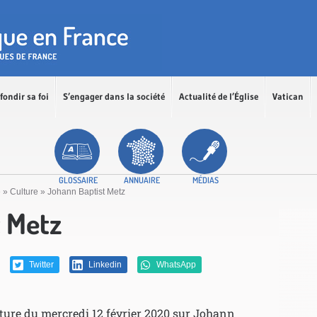
fondir sa foi
S’engager dans la société
Actualité de l’Église
Vatican
GLOSSAIRE
ANNUAIRE
MÉDIAS
é
»
Culture
»
Johann Baptist Metz
 Metz
Twitter
Linkedin
WhatsApp
ulture du mercredi 12 février 2020 sur Johann