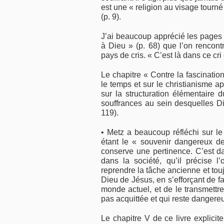
est une « religion au visage tourn
(p. 9).
J’ai beaucoup apprécié les pages 
à Dieu » (p. 68) que l’on rencontre
pays de cris. « C’est là dans ce cri
Le chapitre « Contre la fascination
le temps et sur le christianisme 
sur la structuration élémentaire
souffrances au sein desquelles Di
119).
• Metz a beaucoup réfléchi sur l
étant le « souvenir dangereux de
conserve une pertinence. C’est dan
dans la société, qu’il précise l’
reprendre la tâche ancienne et tou
Dieu de Jésus, en s’efforçant de f
monde actuel, et de le transmett
pas acquittée et qui reste dangereu
Le chapitre V de ce livre explicit