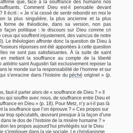
 affirme que, face à la souffrance des humains nos
suffisants. Comment Dieu est-il pensable devant
Il écrit : « Je n’ai cessé de sentir rebondir en moi le
n la plus singulière, la plus ancienne et la plus
 la forme de théodicée, dans sa version, non pas
ine façon politique : le discours sur Dieu comme cri
e ceux qui souffrent injustement, des vaincus de notre
0). Le théologien affronte donc la question de Dieu à
. Plusieurs réponses ont été apportées à cette question
lles ne sont pas satisfaisantes. À la suite de saint
en mettant la souffrance au compte de la liberté
 arbitrio
saint Augustin fait exclusivement reposer la
ans le monde sur la responsabilité de l’homme et sur
qui s’enracine dans l’histoire du
péché
originel » (p.
 faut-il parler alors de « souffrance de Dieu ? « Il
eu qui souffre avec nous, de souffrance entre Dieu et
france en Dieu » (p. 18). Pour Metz, n’y a-t-il pas là
t la souffrance que l’on éprouve ? « Ces propos sur
 par trop spéculatifs, œuvrant presque à la façon d’une
dans le dos de l’histoire de la misère humaine ? »
tion les propos aujourd’hui privilégiés sur le Dieu
 de s’impliquer dans la vie sociale. Le christianisme