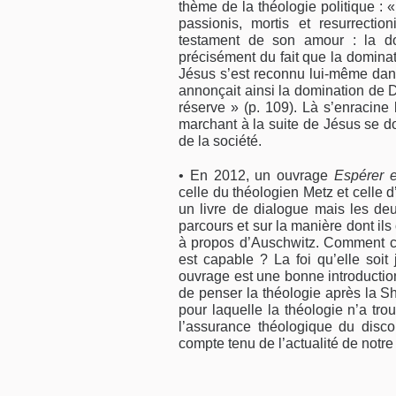
thème de la théologie politique : 
passionis, mortis et resurrectio
testament de son amour : la d
précisément du fait que la domina
Jésus s’est reconnu lui-même dans 
annonçait ainsi la domination de 
réserve » (p. 109). Là s’enracine l
marchant à la suite de Jésus se do
de la société.
• En 2012, un ouvrage
Espérer e
celle du théologien Metz et celle 
un livre de dialogue mais les de
parcours et sur la manière dont ils
à propos d’Auschwitz. Comment co
est capable ? La foi qu’elle soit
ouvrage est une bonne introductio
de penser la théologie après la Sh
pour laquelle la théologie n’a tro
l’assurance théologique du disco
compte tenu de l’actualité de notr