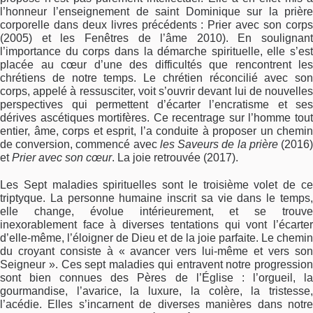
l’honneur l’enseignement de saint Dominique sur la prière
corporelle dans deux livres précédents : Prier avec son corps
(2005) et les Fenêtres de l’âme 2010). En soulignant
l’importance du corps dans la démarche spirituelle, elle s’est
placée au cœur d’une des difficultés que rencontrent les
chrétiens de notre temps. Le chrétien réconcilié avec son
corps, appelé à ressusciter, voit s’ouvrir devant lui de nouvelles
perspectives qui permettent d’écarter l’encratisme et ses
dérives ascétiques mortifères. Ce recentrage sur l’homme tout
entier, âme, corps et esprit, l’a conduite à proposer un chemin
de conversion, commencé avec
les Saveurs de la prière
(2016
et
Prier avec son cœur
. La joie retrouvée (2017).
Les Sept maladies spirituelles sont le troisième volet de ce
triptyque. La personne humaine inscrit sa vie dans le temps,
elle change, évolue intérieurement, et se trouve
inexorablement face à diverses tentations qui vont l’écarter
d’elle-même, l’éloigner de Dieu et de la joie parfaite. Le chemin
du croyant consiste à « avancer vers lui-même et vers son
Seigneur ». Ces sept maladies qui entravent notre progression
sont bien connues des Pères de l’Église : l’orgueil, la
gourmandise, l’avarice, la luxure, la colère, la tristesse,
l’acédie. Elles s’incarnent de diverses manières dans notre