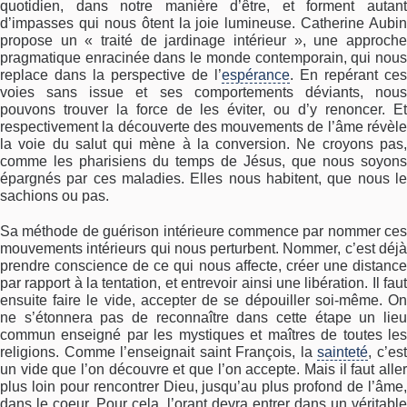
quotidien, dans notre manière d’être, et forment autant
d’impasses qui nous ôtent la joie lumineuse. Catherine Aubin
propose un « traité de jardinage intérieur », une approche
pragmatique enracinée dans le monde contemporain, qui nous
replace dans la perspective de l’
espérance
. En repérant ces
voies sans issue et ses comportements déviants, nous
pouvons trouver la force de les éviter, ou d’y renoncer. Et
respectivement la découverte des mouvements de l’âme révèle
la voie du salut qui mène à la conversion. Ne croyons pas,
comme les pharisiens du temps de Jésus, que nous soyons
épargnés par ces maladies. Elles nous habitent, que nous le
sachions ou pas.
Sa méthode de guérison intérieure commence par nommer ces
mouvements intérieurs qui nous perturbent. Nommer, c’est déjà
prendre conscience de ce qui nous affecte, créer une distance
par rapport à la tentation, et entrevoir ainsi une libération. Il faut
ensuite faire le vide, accepter de se dépouiller soi-même. On
ne s’étonnera pas de reconnaître dans cette étape un lieu
commun enseigné par les mystiques et maîtres de toutes les
religions. Comme l’enseignait saint François, la
sainteté
, c’es
un vide que l’on découvre et que l’on accepte. Mais il faut aller
plus loin pour rencontrer Dieu, jusqu’au plus profond de l’âme,
dans le coeur. Pour cela, l’orant devra entrer dans un véritable