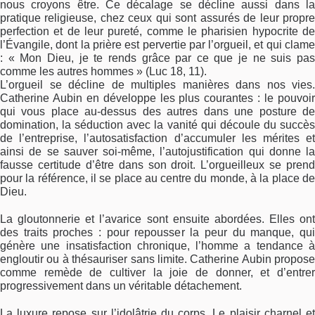
nous croyons être. Ce décalage se décline aussi dans la
pratique religieuse, chez ceux qui sont assurés de leur propre
perfection et de leur pureté, comme le pharisien hypocrite de
l’Évangile, dont la prière est pervertie par l’orgueil, et qui clame
: « Mon Dieu, je te rends grâce par ce que je ne suis pas
comme les autres hommes » (Luc 18, 11).
L’orgueil se décline de multiples manières dans nos vies.
Catherine Aubin en développe les plus courantes : le pouvoir
qui vous place au-dessus des autres dans une posture de
domination, la séduction avec la vanité qui découle du succès
de l’entreprise, l’autosatisfaction d’accumuler les mérites et
ainsi de se sauver soi-même, l’autojustification qui donne la
fausse certitude d’être dans son droit. L’orgueilleux se prend
pour la référence, il se place au centre du monde, à la place de
Dieu.
La gloutonnerie et l’avarice sont ensuite abordées. Elles ont
des traits proches : pour repousser la peur du manque, qui
génère une insatisfaction chronique, l’homme a tendance à
engloutir ou à thésauriser sans limite. Catherine Aubin propose
comme remède de cultiver la joie de donner, et d’entrer
progressivement dans un véritable détachement.
La luxure repose sur l’idolâtrie du corps. Le plaisir charnel et