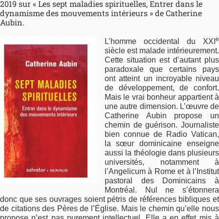
2019 sur « Les sept maladies spirituelles, Entrer dans le
dynamisme des mouvements intérieurs » de Catherine
Aubin.
e
L’homme occidental du XXI
siècle est malade intérieurement.
Cette situation est d’autant plus
paradoxale que certains pays
ont atteint un incroyable niveau
de développement, de confort.
Mais le vrai bonheur appartient à
une autre dimension. L’œuvre de
Catherine Aubin propose un
chemin de guérison. Journaliste
bien connue de Radio Vatican,
la sœur dominicaine enseigne
aussi la théologie dans plusieurs
universités, notamment à
l’Angelicum à Rome et à l’Institut
pastoral des Dominicains à
Montréal. Nul ne s’étonnera
donc que ses ouvrages soient pétris de références bibliques et
de citations des Pères de l’Église. Mais le chemin qu’elle nous
propose n’est pas purement intellectuel. Elle a en effet mis à