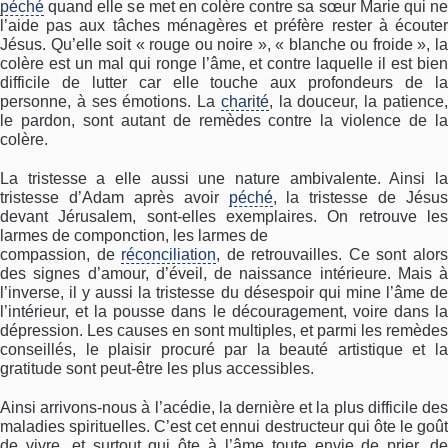
péché
quand elle se met en colère contre sa sœur Marie qui ne
l’aide pas aux tâches ménagères et préfère rester à écouter
Jésus. Qu’elle soit « rouge ou noire », « blanche ou froide », la
colère est un mal qui ronge l’âme, et contre laquelle il est bien
difficile de lutter car elle touche aux profondeurs de la
personne, à ses émotions. La
charité
, la douceur, la patience
le pardon, sont autant de remèdes contre la violence de la
colère.
La tristesse a elle aussi une nature ambivalente. Ainsi la
tristesse d’Adam après avoir
péché
, la tristesse de Jésus
devant Jérusalem, sont-elles exemplaires. On retrouve les
larmes de componction, les larmes de
compassion, de
réconciliation
, de retrouvailles. Ce sont alor
des signes d’amour, d’éveil, de naissance intérieure. Mais à
l’inverse, il y aussi la tristesse du désespoir qui mine l’âme de
l’intérieur, et la pousse dans le découragement, voire dans la
dépression. Les causes en sont multiples, et parmi les remèdes
conseillés, le plaisir procuré par la beauté artistique et la
gratitude sont peut-être les plus accessibles.
Ainsi arrivons-nous à l’acédie, la dernière et la plus difficile des
maladies spirituelles. C’est cet ennui destructeur qui ôte le goût
de vivre, et surtout qui ôte à l’âme toute envie de prier, de