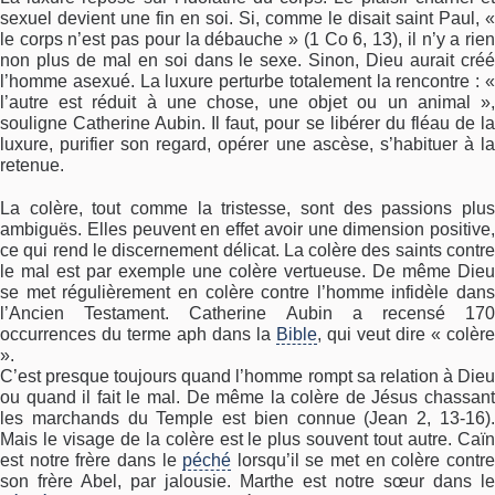
sexuel devient une fin en soi. Si, comme le disait saint Paul, «
le corps n’est pas pour la débauche » (1 Co 6, 13), il n’y a rien
non plus de mal en soi dans le sexe. Sinon, Dieu aurait créé
l’homme asexué. La luxure perturbe totalement la rencontre : «
l’autre est réduit à une chose, une objet ou un animal »,
souligne Catherine Aubin. Il faut, pour se libérer du fléau de la
luxure, purifier son regard, opérer une ascèse, s’habituer à la
retenue.
La colère, tout comme la tristesse, sont des passions plus
ambiguës. Elles peuvent en effet avoir une dimension positive,
ce qui rend le discernement délicat. La colère des saints contre
le mal est par exemple une colère vertueuse. De même Dieu
se met régulièrement en colère contre l’homme infidèle dans
l’Ancien Testament. Catherine Aubin a recensé 170
occurrences du terme aph dans la
Bible
, qui veut dire « colère
».
C’est presque toujours quand l’homme rompt sa relation à Dieu
ou quand il fait le mal. De même la colère de Jésus chassant
les marchands du Temple est bien connue (Jean 2, 13-16).
Mais le visage de la colère est le plus souvent tout autre. Caïn
est notre frère dans le
péché
lorsqu’il se met en colère contr
son frère Abel, par jalousie. Marthe est notre sœur dans le