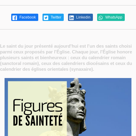
Facebook
Twitter
Linkedin
WhatsApp
Le saint du jour présenté aujourd'hui est l'un des saints choisi
parmi ceux proposés par l'Église. Chaque jour, l'Église honore
plusieurs saints et bienheureux : ceux du calendrier romain
(sanctoral romain), ceux des calendriers diocésains et ceux du
calendrier des églises orientales (synaxaire).