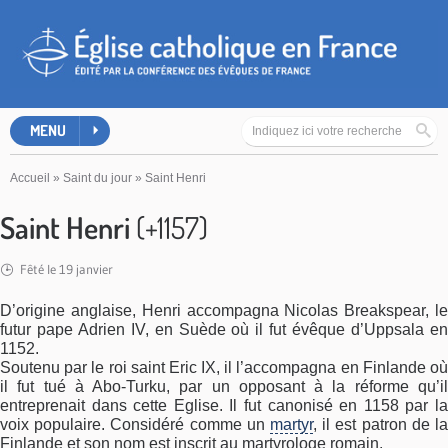
MENU
Accueil
»
Saint du jour
»
Saint Henri
Saint Henri
(+1157)
Fêté le 19 janvier
D’origine anglaise, Henri accompagna Nicolas Breakspear, le
futur pape Adrien IV, en Suède où il fut évêque d’Uppsala en
1152.
Soutenu par le roi saint Eric IX, il l’accompagna en Finlande où
il fut tué à Abo-Turku, par un opposant à la réforme qu’il
entreprenait dans cette Eglise. Il fut canonisé en 1158 par la
voix populaire. Considéré comme un
martyr
, il est patron de la
Finlande et son nom est inscrit au martyrologe romain.